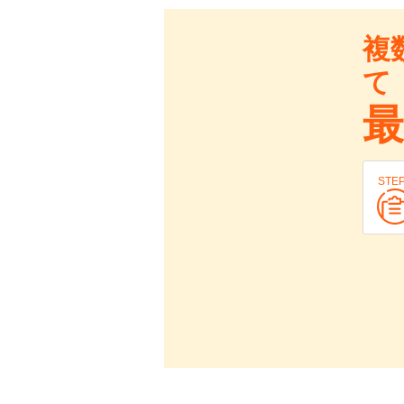
複
て
最
STE