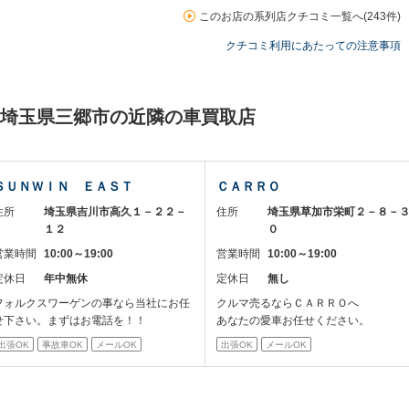
このお店の系列店クチコミ一覧へ(243件)
クチコミ利用にあたっての注意事項
 埼玉県三郷市の近隣の車買取店
ＳＵＮＷＩＮ ＥＡＳＴ
ＣＡＲＲＯ
住所
埼玉県吉川市高久１－２２－
住所
埼玉県草加市栄町２－８－
１２
０
営業時間
10:00～19:00
営業時間
10:00～19:00
定休日
年中無休
定休日
無し
フォルクスワーゲンの事なら当社にお任
クルマ売るならＣＡＲＲＯへ
せ下さい。まずはお電話を！！
あなたの愛車お任せください。
出張OK
事故車OK
メールOK
出張OK
メールOK