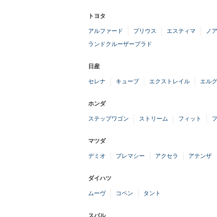
トヨタ
アルファード
プリウス
エスティマ
ノ
ランドクルーザープラド
日産
セレナ
キューブ
エクストレイル
エル
ホンダ
ステップワゴン
ストリーム
フィット
マツダ
デミオ
プレマシー
アクセラ
アテンザ
ダイハツ
ムーヴ
コペン
タント
スバル