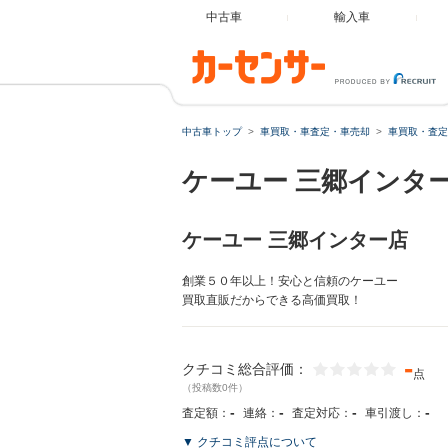
中古車
輸入車
中古車トップ
車買取・車査定・車売却
車買取・査定
ケーユー 三郷インタ
ケーユー 三郷インター店
創業５０年以上！安心と信頼のケーユー
買取直販だからできる高価買取！
-
クチコミ総合評価：
点
（投稿数0件）
-
-
-
-
査定額：
連絡：
査定対応：
車引渡し：
▼ クチコミ評点について