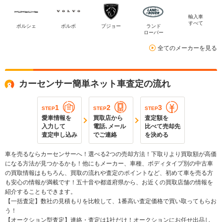
輸入車
すべて
ポルシェ
ボルボ
プジョー
ランド
ローバー
全てのメーカーを見る
カーセンサー簡単ネット車査定の流れ
1
2
3
STEP
STEP
STEP
愛車情報を
買取店から
査定額を
入力して
電話､メール
比べて売却先
査定申し込み
でご連絡
を決める
車を売るならカーセンサーへ！選べる2つの売却方法！下取りより買取額が高価
になる方法が見つかるかも！他にもメーカー、車種、ボディタイプ別の中古車
の買取情報はもちろん、買取の流れや査定のポイントなど、初めて車を売る方
も安心の情報が満載です！五十音や都道府県から、お近くの買取店舗の情報を
紹介することもできます。
【一括査定】数社の見積もりを比較して、1番高い査定価格で買い取ってもらお
う！
【オークション型査定】連絡・査定は1社だけ！オークションにお任せ出品し