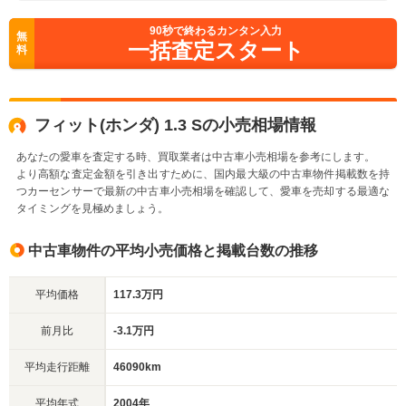
90
秒で終わるカンタン入力
無
一括査定スタート
料
フィット(ホンダ) 1.3 Sの小売相場情報
あなたの愛車を査定する時、買取業者は中古車小売相場を参考にします。
より高額な査定金額を引き出すために、国内最大級の中古車物件掲載数を持
つカーセンサーで最新の中古車小売相場を確認して、愛車を売却する最適な
タイミングを見極めましょう。
中古車物件の平均小売価格と掲載台数の推移
平均価格
117.3万円
前月比
-3.1万円
平均走行距離
46090km
平均年式
2004年