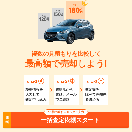
複数の見積もりを比較して
最高額で売却しよう!
1
2
3
STEP
STEP
STEP
愛車情報を
買取店から
査定額を
入力して
電話、メール
比べて売却先
査定申し込み
でご連絡
を決める
90秒で終わるカンタン入力
無
一括査定依頼スタート
料