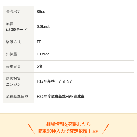
最高出力
86ps
燃費
0.0km/L
(JC08モード)
駆動方式
FF
排気量
1339cc
乗車定員
5名
環境対策
H17年基準 ☆☆☆☆
エンジン
燃費基準達成
H22年度燃費基準+5%達成車
相場情報を確認したら
簡単90秒入力で査定依頼！
(無料)