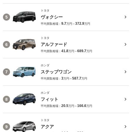
トヨタ
ヴォクシー
5
9.7
372.9
平均買取相場：
万円～
万円
トヨタ
アルファード
6
41.8
689.7
平均買取相場：
万円～
万円
ホンダ
ステップワゴン
7
3
587.7
平均買取相場：
万円～
万円
ホンダ
フィット
8
20.5
166.6
平均買取相場：
万円～
万円
トヨタ
アクア
9