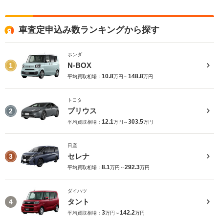
車査定申込み数ランキングから探す
ホンダ
N-BOX
1
10.8
148.8
平均買取相場：
万円～
万円
トヨタ
プリウス
2
12.1
303.5
平均買取相場：
万円～
万円
日産
セレナ
3
8.1
292.3
平均買取相場：
万円～
万円
ダイハツ
タント
4
3
142.2
平均買取相場：
万円～
万円