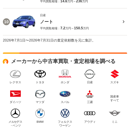
14.6
236
平均買取相場：
万円～
万円
日産
ノート
10
7.2
150.5
平均買取相場：
万円～
万円
2026年7月1日〜2026年7月31日の査定依頼数を元に集計。
メーカーから中古車買取・査定相場を調べる
レクサス
トヨタ
ホンダ
日産
スズキ
国産車
すべて
ダイハツ
マツダ
スバル
三菱
メルセデス
BMW
フォルクス
アウディ
ミニ
・ベンツ
ワーゲン