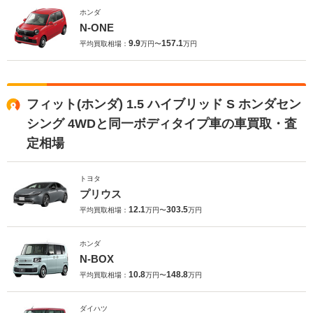
ホンダ
N-ONE
9.9
157.1
平均買取相場：
万円〜
万円
フィット(ホンダ) 1.5 ハイブリッド S ホンダセン
シング 4WDと同一ボディタイプ車の車買取・査
定相場
トヨタ
プリウス
12.1
303.5
平均買取相場：
万円〜
万円
ホンダ
N-BOX
10.8
148.8
平均買取相場：
万円〜
万円
ダイハツ