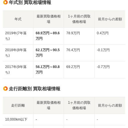
年式別 買取相場情報
最新買取価格相
1ヶ月前の買取
年式
前月からの差額
場
価格相場
2019年(7年落
68.9万円～89.6
78.9万円
0.4万円
ち)
万円
2018年(8年落
62.1万円～90.5
76.4万円
-0.1万円
ち)
万円
2017年(9年落
56.1万円～80.8
69.2万円
-0.7万円
ち)
万円
走行距離別 買取相場情報
最新買取価格相
1ヶ月前の買取
走行距離
前月からの差額
場
価格相場
10,000km以下
-
-
-