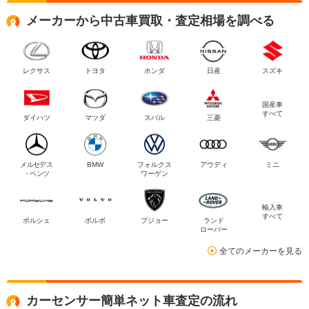
メーカーから中古車買取・査定相場を調べる
レクサス
トヨタ
ホンダ
日産
スズキ
国産車
すべて
ダイハツ
マツダ
スバル
三菱
メルセデス
BMW
フォルクス
アウディ
ミニ
・ベンツ
ワーゲン
輸入車
すべて
ポルシェ
ボルボ
プジョー
ランド
ローバー
全てのメーカーを見る
カーセンサー簡単ネット車査定の流れ