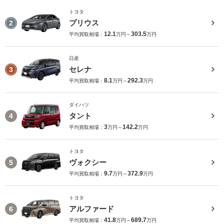
トヨタ
プリウス
2
12.1
303.5
平均買取相場：
万円～
万円
日産
セレナ
3
8.1
292.3
平均買取相場：
万円～
万円
ダイハツ
タント
4
3
142.2
平均買取相場：
万円～
万円
トヨタ
ヴォクシー
5
9.7
372.9
平均買取相場：
万円～
万円
トヨタ
アルファード
6
41.8
689.7
平均買取相場：
万円～
万円