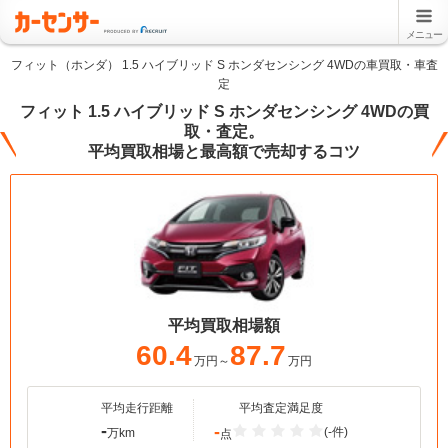
メニュー
フィット（ホンダ） 1.5 ハイブリッド S ホンダセンシング 4WDの車買取・車査
定
フィット 1.5 ハイブリッド S ホンダセンシング 4WDの買
取・査定。
平均買取相場と最高額で売却するコツ
平均買取相場額
60.4
87.7
万円～
万円
平均走行距離
平均査定満足度
-
-
(-件)
万km
点