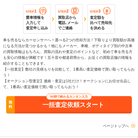
1
2
3
STEP
STEP
STEP
愛車情報を
買取店から
査定額を
入力して
電話､メール
比べて売却先
査定申し込み
でご連絡
を決める
車を売るならカーセンサーへ！選べる2つの売却方法！下取りより買取額が高価
になる方法が見つかるかも！他にもメーカー、車種、ボディタイプ別の中古車
の買取情報はもちろん、買取の流れや査定のポイントなど、初めて車を売る方
も安心の情報が満載です！五十音や都道府県から、お近くの買取店舗の情報を
紹介することもできます。
【一括査定】数社の見積もりを比較して、1番高い査定価格で買い取ってもらお
う！
【オークション型査定】連絡・査定は1社だけ！オークションにお任せ出品し
て、1番高い査定価格で買い取ってもらおう！
90秒で終わるカンタン入力
無
一括査定依頼スタート
料
ページトップへ