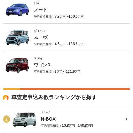
日産
ノート
7.2
150.5
平均買取相場：
万円〜
万円
ダイハツ
ムーヴ
4.5
136.6
平均買取相場：
万円〜
万円
スズキ
ワゴンR
3
121.6
平均買取相場：
万円〜
万円
車査定申込み数ランキングから探す
ホンダ
N-BOX
1
10.8
148.8
平均買取相場：
万円～
万円