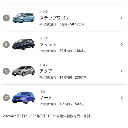
ホンダ
ステップワゴン
7
3
587.7
平均買取相場：
万円～
万円
ホンダ
フィット
8
20.5
166.6
平均買取相場：
万円～
万円
トヨタ
アクア
9
14.6
236
平均買取相場：
万円～
万円
日産
ノート
10
7.2
150.5
平均買取相場：
万円～
万円
2026年7月1日〜2026年7月31日の査定依頼数を元に集計。