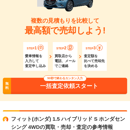
複数の見積もりを比較して
最高額で売却しよう!
1
2
3
STEP
STEP
STEP
愛車情報を
買取店から
査定額を
入力して
電話、メール
比べて売却先
査定申し込み
でご連絡
を決める
90秒で終わるカンタン入力
無
一括査定依頼スタート
料
フィット(ホンダ) 1.5 ハイブリッド S ホンダセン
シング 4WDの買取・売却・査定の参考情報