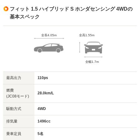
フィット 1.5 ハイブリッド S ホンダセンシング 4WDの
基本スペック
全長4.05m
全高1.55m
全幅1.7m
最高出力
110ps
燃費
28.0km/L
(JC08モード)
駆動方式
4WD
排気量
1496cc
乗車定員
5名