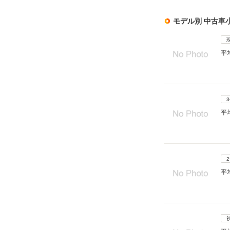
モデル別 中古車
平
平
平