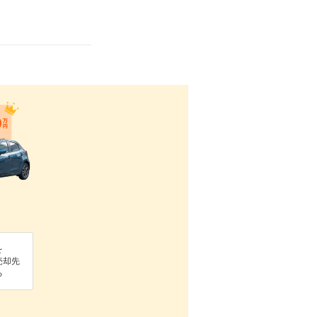
を
売却先
る