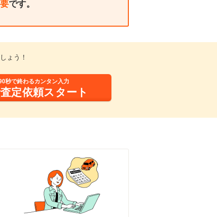
要
です。
しょう！
90秒で終わるカンタン入力
括査定依頼スタート