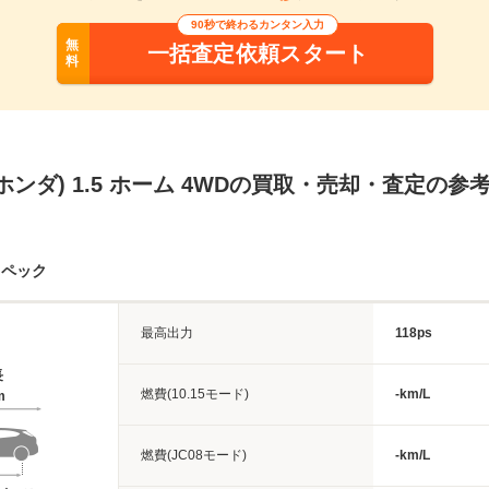
90秒で終わるカンタン入力
無
一括査定依頼スタート
料
ホンダ) 1.5 ホーム 4WDの買取・売却・査定の参
スペック
最高出力
118ps
長
燃費(10.15モード)
-km/L
m
燃費(JC08モード)
-km/L