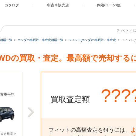
カタログ
中古車販売店
保険/ローン/他
フィット（ホン
相場一覧
ホンダの車買取・車査定相場一覧
フィット(ホンダ)の車買取・車査定
フィット(ホ
ム 4WDの買取・査定。最高額で売却する
???
古車平均
買取査定額
フィットの高額査定を狙うには、
よ
、査定相場で