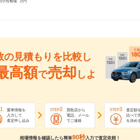
均小売相場
万円
数の見積もりを比較し
最高額
売却
で
しよ
1
2
3
STEP
STEP
愛車情報を
買取店から
査定額
入力して
電話、メール
比べて
査定申し込み
でご連絡
を決め
90秒
相場情報を確認したら簡単
入力で査定依頼！