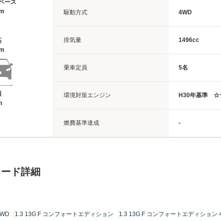
ベース
3m
駆動方式
4WD
排気量
1496cc
高
7m
乗車定員
5名
幅
環境対策エンジン
H30年基準 
m
燃費基準達成
-
レード詳細
4WD
1.3 13G F コンフォートエディション
1.3 13G F コンフォートエディション 