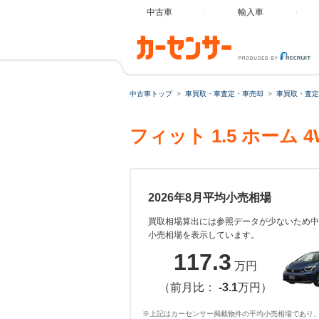
中古車
輸入車
中古車トップ
車買取・車査定・車売却
車買取・査定
フィット 1.5 ホー
2026年8月平均小売相場
買取相場算出には参照データが少ないため中
小売相場を表示しています。
117.3
万円
（前月比：
-3.1
万円）
※上記はカーセンサー掲載物件の平均小売相場であり