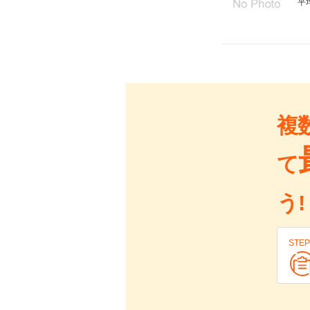
平
複
て
う!
STEP