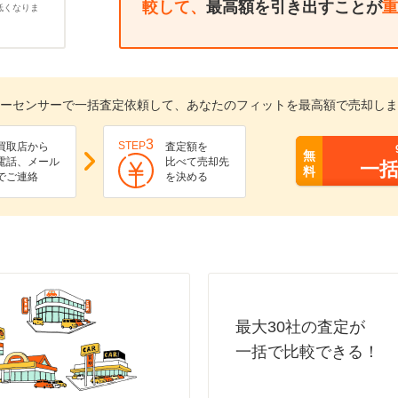
較して、
最高額を引き出すことが
重
低くなりま
ーセンサーで一括査定依頼して、あなたのフィットを最高額で売却しま
3
STEP
買取店から
査定額を
無
電話、メール
比べて売却先
一
料
でご連絡
を決める
最大30社の査定が
一括で比較できる！