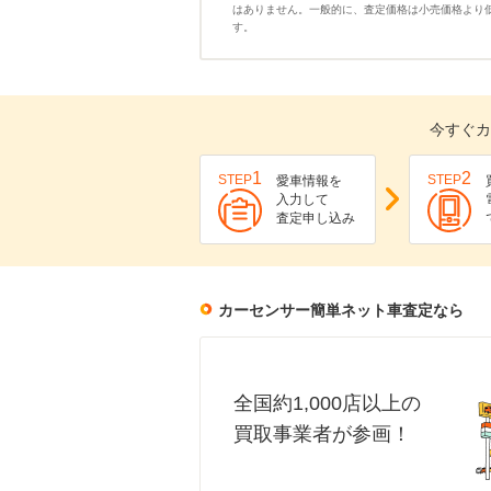
はありません。一般的に、査定価格は小売価格より
す。
今すぐカ
1
2
STEP
STEP
愛車情報を
入力して
査定申し込み
カーセンサー簡単ネット車査定なら
全国約1,000店以上の
買取事業者が参画！