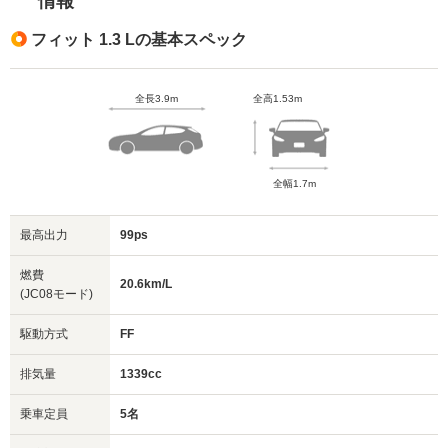
情報
フィット 1.3 Lの基本スペック
全長3.9m
全高1.53m
全幅1.7m
最高出力
99ps
燃費
20.6km/L
(JC08モード)
駆動方式
FF
排気量
1339cc
乗車定員
5名