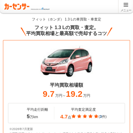
メニュー
フィット（ホンダ） 1.3 Lの車買取・車査定
フィット 1.3 Lの買取・査定。
平均買取相場と最高額で売却するコツ
平均買取相場額
9.7
19.2
万円～
万円
平均走行距離
平均査定満足度
5
4.7
(
3
件)
万km
点
※2026年7月更新