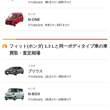
86.3
205.7
平均買取相場：
万円〜
万円
ホンダ
N-ONE
9.9
157.1
平均買取相場：
万円〜
万円
フィット(ホンダ) 1.3 Lと同一ボディタイプ車の車
買取・査定相場
トヨタ
プリウス
12.1
303.5
平均買取相場：
万円〜
万円
ホンダ
N-BOX
10.8
148.8
平均買取相場：
万円〜
万円