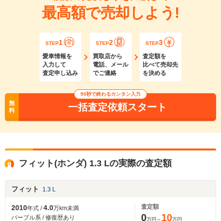
最高額で売却しよう!
1
2
3
STEP
STEP
STEP
愛車情報を
買取店から
査定額を
入力して
電話、メール
比べて売却先
査定申し込み
でご連絡
を決める
90秒で終わるカンタン入力
無
一括査定依頼スタート
料
フィット(ホンダ) 1.3 Lの実際の査定額
フィット
1.3 L
査定額
2010
4.0
年式 /
万km未満
0
10
パープル系 / 修復歴あり
万円～
万円