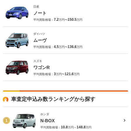
日産
ノート
7.2
150.5
平均買取相場：
万円〜
万円
ダイハツ
ムーヴ
4.5
136.6
平均買取相場：
万円〜
万円
スズキ
ワゴンR
3
121.6
平均買取相場：
万円〜
万円
車査定申込み数ランキングから探す
ホンダ
N-BOX
1
10.8
148.8
平均買取相場：
万円～
万円