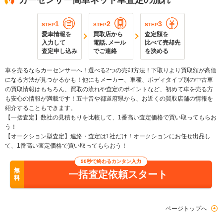
1
2
3
STEP
STEP
STEP
愛車情報を
買取店から
査定額を
入力して
電話､メール
比べて売却先
査定申し込み
でご連絡
を決める
車を売るならカーセンサーへ！選べる2つの売却方法！下取りより買取額が高価
になる方法が見つかるかも！他にもメーカー、車種、ボディタイプ別の中古車
の買取情報はもちろん、買取の流れや査定のポイントなど、初めて車を売る方
も安心の情報が満載です！五十音や都道府県から、お近くの買取店舗の情報を
紹介することもできます。
【一括査定】数社の見積もりを比較して、1番高い査定価格で買い取ってもらお
う！
【オークション型査定】連絡・査定は1社だけ！オークションにお任せ出品し
て、1番高い査定価格で買い取ってもらおう！
90秒で終わるカンタン入力
無
一括査定依頼スタート
料
ページトップへ