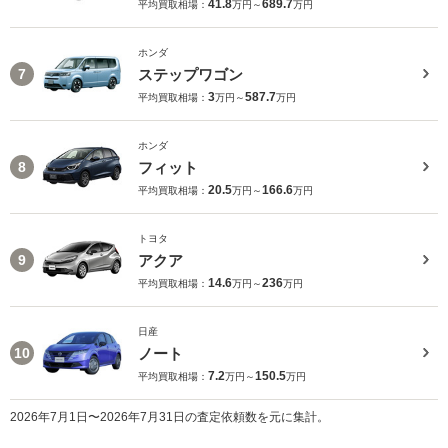
41.8
689.7
平均買取相場：
万円～
万円
ホンダ
ステップワゴン
7
3
587.7
平均買取相場：
万円～
万円
ホンダ
フィット
8
20.5
166.6
平均買取相場：
万円～
万円
トヨタ
アクア
9
14.6
236
平均買取相場：
万円～
万円
日産
ノート
10
7.2
150.5
平均買取相場：
万円～
万円
2026年7月1日〜2026年7月31日の査定依頼数を元に集計。