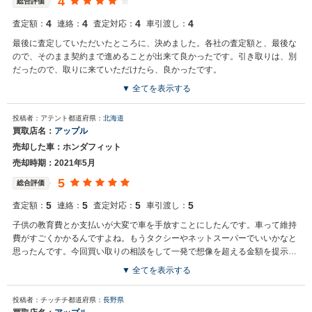
4
総合評価
4
4
4
4
査定額：
連絡：
査定対応：
車引渡し：
最後に査定していただいたところに、決めました。各社の査定額と、最後な
ので、そのまま契約まで進めることが出来て良かったです。引き取りは、別
だったので、取りに来ていただけたら、良かったです。
▼ 全てを表示する
買取店からの返信
投稿者：アテント
都道府県：
北海道
お世話になっております。 株式会社ネクステージでございます。 この
買取店名：
アップル
度はネクステージをご利用いただきまして誠にありがとうございまし
売却した車：ホンダフィット
た。 弊社ではフィットのようなコンパクトカーの専門店を展開してい
る関係もあり、大変得意な車種となっております。コンパクトカーの
売却時期：2021年5月
他にもミニバンやSUV、軽自動車などの各種専門店を展開しているた
5
総合評価
め、また機会がございましたら是非お力添えできれば幸いでございま
す。 今後とも宜しくお願い申し上げます。
5
5
5
5
査定額：
連絡：
査定対応：
車引渡し：
子供の教育費とか支払いが大変で車を手放すことにしたんです。車って維持
費がすごくかかるんですよね。もうタクシーやネットスーパーでいいかなと
思ったんです。今回買い取りの相談をして一発で想像を超える金額を提示い
ただきました。ありがとうございます。
▼ 全てを表示する
投稿者：チッチチ
都道府県：
長野県