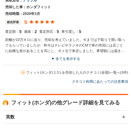
買取店名：
アップル
売却した車：ホンダフィット
売却時期：2020年3月
5
総合評価
5
2
5
5
査定額：
連絡：
査定対応：
車引渡し：
距離が10万キロに迫り、売却を考えていました。今までは下取りで買い取っ
てもらっていましたが、昨今はテレビやラジオのCMで車の売却には店ごと
に結構な差があることを耳にし、ダメ元で来店しました。希望額には届きま
せんでしたが、確かに買取金額には差があり、1番高い金額で買い取っても
▼ 全てを表示する
らい良かったです。
フィット(ホンダ) 1.3 Lを売却した人のクチコミ(全国)一覧へ(3件)
クチコミ利用にあたっての注意事項
フィット(ホンダ)の他グレード詳細を見てみる
英数