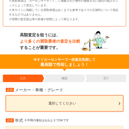
※買取相場は「カーセンサーネット」に掲載された物件の価格を元に独自の集計ロジ
ックによって算出しています。
※本サイトに掲載している買取相場はあくまでも参考でありその正確性について保証
するものではありません。
※実際の査定額は車の装備や状態によって異なります。
高額査定を狙うには、
より多くの買取業者の査定を比較
することが重要です。
今すぐカーセンサーで一括査定依頼して
最高額で売却しましょう！
入力
確認
完了
メーカー・車種・グレード
必須
選択してください
年式
必須
※不明の場合はおおよそでOKです