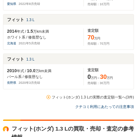
愛知県
2022
年
8
月売却
売却額：
10
万円
フィット
1.3 L
査定額
2014
1.5
年式 /
万km未満
70
ホワイト系 / 修復歴なし
万円
北海道
2021
年
5
月売却
売却額：
70
万円
フィット
1.3 L
査定額
2010
10.0
年式 /
万km未満
0
30
パール系 / 修復歴なし
万円～
万円
長野県
2020
年
3
月売却
売却額：
30
万円
フィット(ホンダ) 1.3 Lの実際の査定額一覧へ(3件)
クチコミ利用にあたっての注意事項
フィット(ホンダ) 1.3 Lの買取・売却・査定の参考