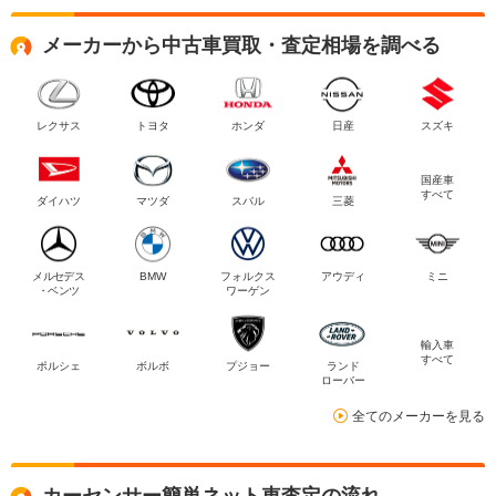
メーカーから中古車買取・査定相場を調べる
レクサス
トヨタ
ホンダ
日産
スズキ
国産車
すべて
ダイハツ
マツダ
スバル
三菱
メルセデス
BMW
フォルクス
アウディ
ミニ
・ベンツ
ワーゲン
輸入車
すべて
ポルシェ
ボルボ
プジョー
ランド
ローバー
全てのメーカーを見る
カーセンサー簡単ネット車査定の流れ