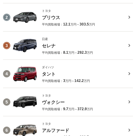
トヨタ
プリウス
2
12.1
303.5
平均買取相場：
万円～
万円
日産
セレナ
3
8.1
292.3
平均買取相場：
万円～
万円
ダイハツ
タント
4
3
142.2
平均買取相場：
万円～
万円
トヨタ
ヴォクシー
5
9.7
372.9
平均買取相場：
万円～
万円
トヨタ
アルファード
6