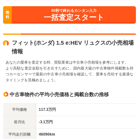
90
秒で終わるカンタン入力
無
一括査定スタート
料
フィット(ホンダ) 1.5 e:HEV リュクスの小売相場
情報
あなたの愛車を査定する時、買取業者は中古車小売相場を参考にします。
より高額な査定金額を引き出すために、国内最大級の中古車物件掲載数を持
つカーセンサーで最新の中古車小売相場を確認して、愛車を売却する最適な
タイミングを見極めましょう。
中古車物件の平均小売価格と掲載台数の推移
平均価格
117.3万円
前月比
-3.1万円
平均走行距離
46090km