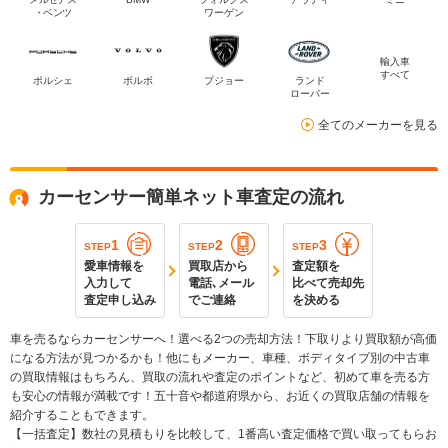
・ベンツ
ワーゲン
輸入車
すべて
ポルシェ
ボルボ
プジョー
ランド
ローバー
全てのメーカーを見る
カーセンサー簡単ネット車査定の流れ
1
2
3
STEP
STEP
STEP
愛車情報を
買取店から
査定額を
入力して
電話､メール
比べて売却先
査定申し込み
でご連絡
を決める
車を売るならカーセンサーへ！選べる2つの売却方法！下取りより買取額が高価
になる方法が見つかるかも！他にもメーカー、車種、ボディタイプ別の中古車
の買取情報はもちろん、買取の流れや査定のポイントなど、初めて車を売る方
も安心の情報が満載です！五十音や都道府県から、お近くの買取店舗の情報を
紹介することもできます。
【一括査定】数社の見積もりを比較して、1番高い査定価格で買い取ってもらお