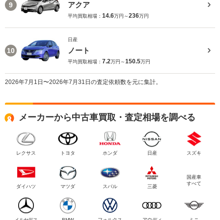
アクア
9
14.6
236
平均買取相場：
万円～
万円
日産
ノート
10
7.2
150.5
平均買取相場：
万円～
万円
2026年7月1日〜2026年7月31日の査定依頼数を元に集計。
メーカーから中古車買取・査定相場を調べる
レクサス
トヨタ
ホンダ
日産
スズキ
国産車
すべて
ダイハツ
マツダ
スバル
三菱
メルセデス
BMW
フォルクス
アウディ
ミニ