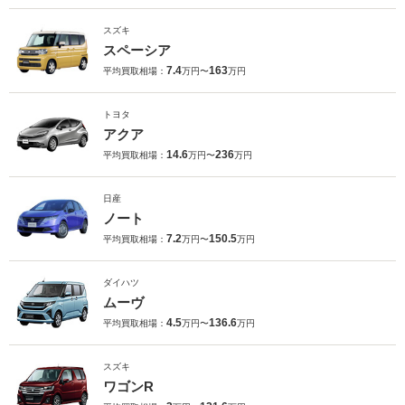
スズキ
スペーシア
7.4
163
平均買取相場：
万円〜
万円
トヨタ
アクア
14.6
236
平均買取相場：
万円〜
万円
日産
ノート
7.2
150.5
平均買取相場：
万円〜
万円
ダイハツ
ムーヴ
4.5
136.6
平均買取相場：
万円〜
万円
スズキ
ワゴンR