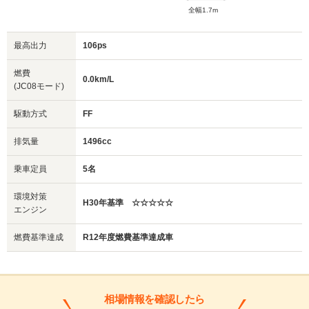
全幅1.7m
最高出力
106ps
燃費
0.0km/L
(JC08モード)
駆動方式
FF
排気量
1496cc
乗車定員
5名
環境対策
H30年基準 ☆☆☆☆☆
エンジン
燃費基準達成
R12年度燃費基準達成車
相場情報を確認したら