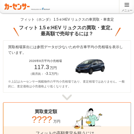
メニュー
フィット（ホンダ） 1.5 e:HEV リュクスの車買取・車査定
フィット 1.5 e:HEV リュクスの買取・査定。
最高額で売却するには？
買取相場算出には参照データが少ないため中古車平均小売相場を表示し
ています。
2026年8月平均小売相場
117.3
万円
-3.1
（前月比：
万円）
※上記はカーセンサー掲載物件の平均小売相場であり、査定相場ではありません。一般
的に、査定価格は小売価格より低くなります。
買取査定額
????
万円
フィットの高額査定を狙うには、