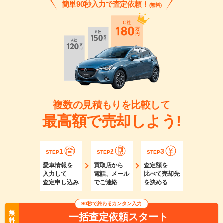
簡単90秒入力で査定依頼！
(無料)
複数の見積もりを比較して
最高額で売却しよう!
1
2
3
STEP
STEP
STEP
愛車情報を
買取店から
査定額を
入力して
電話、メール
比べて売却先
査定申し込み
でご連絡
を決める
90秒で終わるカンタン入力
無
一括査定依頼スタート
料