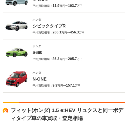
11.9
103.7
平均買取相場：
万円〜
万円
ホンダ
シビックタイプR
260.1
456.3
平均買取相場：
万円〜
万円
ホンダ
S660
86.3
205.7
平均買取相場：
万円〜
万円
ホンダ
N-ONE
9.9
157.1
平均買取相場：
万円〜
万円
フィット(ホンダ) 1.5 e:HEV リュクスと同一ボデ
ィタイプ車の車買取・査定相場