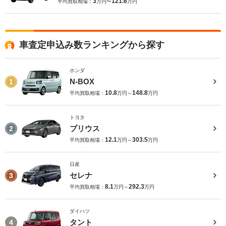
3
121.6
平均買取相場：
万円〜
万円
車査定申込み数ランキングから探す
ホンダ
N-BOX
1
10.8
148.8
平均買取相場：
万円～
万円
トヨタ
プリウス
2
12.1
303.5
平均買取相場：
万円～
万円
日産
セレナ
3
8.1
292.3
平均買取相場：
万円～
万円
ダイハツ
タント
4