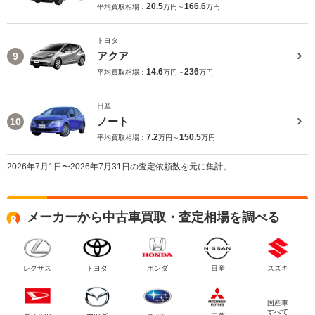
20.5
166.6
平均買取相場：
万円～
万円
トヨタ
アクア
9
14.6
236
平均買取相場：
万円～
万円
日産
ノート
10
7.2
150.5
平均買取相場：
万円～
万円
2026年7月1日〜2026年7月31日の査定依頼数を元に集計。
メーカーから中古車買取・査定相場を調べる
レクサス
トヨタ
ホンダ
日産
スズキ
国産車
すべて