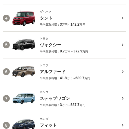
ダイハツ
タント
4
3
142.2
平均買取相場：
万円～
万円
トヨタ
ヴォクシー
5
9.7
372.9
平均買取相場：
万円～
万円
トヨタ
アルファード
6
41.8
689.7
平均買取相場：
万円～
万円
ホンダ
ステップワゴン
7
3
587.7
平均買取相場：
万円～
万円
ホンダ
フィット
8