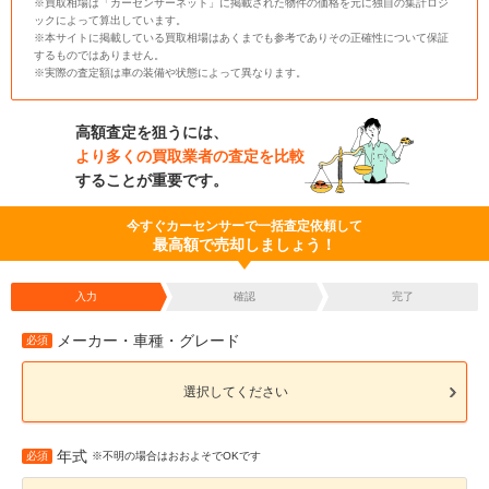
※買取相場は「カーセンサーネット」に掲載された物件の価格を元に独自の集計ロジ
ックによって算出しています。
※本サイトに掲載している買取相場はあくまでも参考でありその正確性について保証
するものではありません。
※実際の査定額は車の装備や状態によって異なります。
高額査定を狙うには、
より多くの買取業者の査定を比較
することが重要です。
今すぐカーセンサーで一括査定依頼して
最高額で売却しましょう！
入力
確認
完了
メーカー・車種・グレード
必須
選択してください
年式
必須
※不明の場合はおおよそでOKです