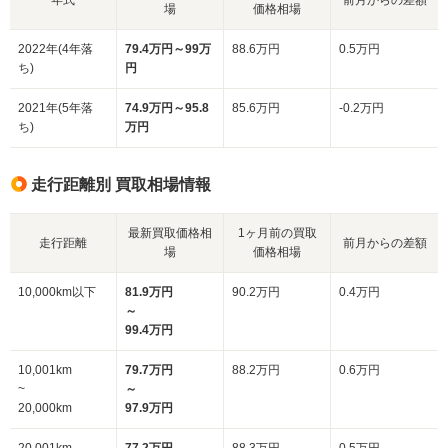
場
価格相場
2022年(4年落
79.4万円～99万
88.6万円
0.5万円
ち)
円
2021年(5年落
74.9万円～95.8
85.6万円
-0.2万円
ち)
万円
走行距離別 買取相場情報
最新買取価格相
1ヶ月前の買取
走行距離
前月からの差額
場
価格相場
10,000km以下
81.9万円
90.2万円
0.4万円
～
99.4万円
10,001km
79.7万円
88.2万円
0.6万円
~
～
20,000km
97.9万円