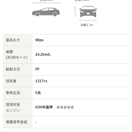
全幅1.7m
最高出力
98ps
燃費
24.2km/L
(JC08モード)
駆動方式
FF
排気量
1317cc
乗車定員
5名
環境対策
H30年基準 ☆☆☆☆☆
エンジン
燃費基準達成
-