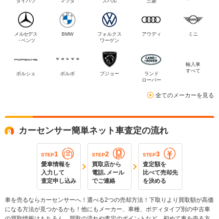
ダイハツ
マツダ
スバル
三菱
メルセデス
BMW
フォルクス
アウディ
ミニ
・ベンツ
ワーゲン
輸入車
すべて
ポルシェ
ボルボ
プジョー
ランド
ローバー
全てのメーカーを見る
カーセンサー簡単ネット車査定の流れ
1
2
3
STEP
STEP
STEP
愛車情報を
買取店から
査定額を
入力して
電話､メール
比べて売却先
査定申し込み
でご連絡
を決める
車を売るならカーセンサーへ！選べる2つの売却方法！下取りより買取額が高価
になる方法が見つかるかも！他にもメーカー、車種、ボディタイプ別の中古車
の買取情報はもちろん、買取の流れや査定のポイントなど、初めて車を売る方