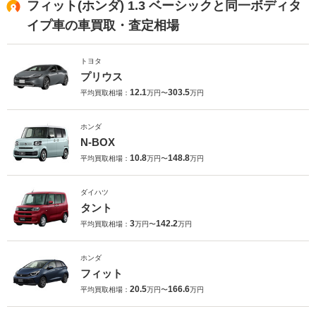
フィット(ホンダ) 1.3 ベーシックと同一ボディタ
イプ車の車買取・査定相場
トヨタ
プリウス
12.1
303.5
平均買取相場：
万円〜
万円
ホンダ
N-BOX
10.8
148.8
平均買取相場：
万円〜
万円
ダイハツ
タント
3
142.2
平均買取相場：
万円〜
万円
ホンダ
フィット
20.5
166.6
平均買取相場：
万円〜
万円