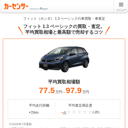
メニュー
フィット（ホンダ） 1.3 ベーシックの車買取・車査定
フィット 1.3 ベーシックの買取・査定。
平均買取相場と最高額で売却するコツ
平均買取相場額
77.5
97.9
万円～
万円
平均走行距離
平均査定満足度
-
-
(-件)
万km
点
※2026年7月更新