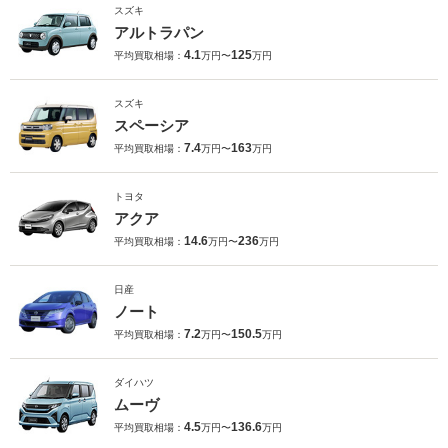
スズキ
アルトラパン
4.1
125
平均買取相場：
万円〜
万円
スズキ
スペーシア
7.4
163
平均買取相場：
万円〜
万円
トヨタ
アクア
14.6
236
平均買取相場：
万円〜
万円
日産
ノート
7.2
150.5
平均買取相場：
万円〜
万円
ダイハツ
ムーヴ
4.5
136.6
平均買取相場：
万円〜
万円