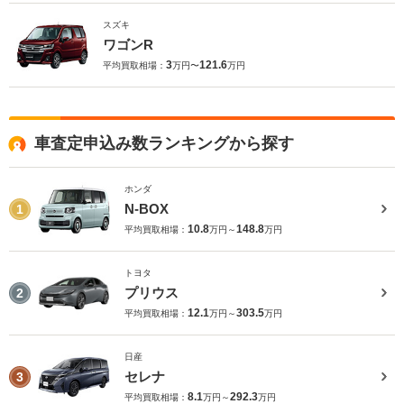
スズキ
ワゴンR
3
121.6
平均買取相場：
万円〜
万円
車査定申込み数ランキングから探す
ホンダ
N-BOX
1
10.8
148.8
平均買取相場：
万円～
万円
トヨタ
プリウス
2
12.1
303.5
平均買取相場：
万円～
万円
日産
セレナ
3
8.1
292.3
平均買取相場：
万円～
万円