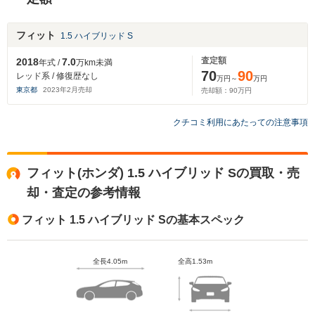
フィット
1.5 ハイブリッド S
査定額
2018
7.0
年式 /
万km未満
70
90
レッド系 / 修復歴なし
万円～
万円
東京都
2023
年
2
月売却
売却額：
90
万円
クチコミ利用にあたっての注意事項
フィット(ホンダ) 1.5 ハイブリッド Sの買取・売
却・査定の参考情報
フィット 1.5 ハイブリッド Sの基本スペック
全長4.05m
全高1.53m