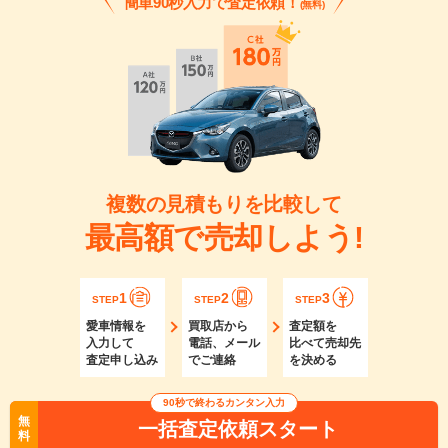
簡単90秒入力で査定依頼！
(無料)
複数の見積もりを比較して
最高額で売却しよう!
1
2
3
STEP
STEP
STEP
愛車情報を
買取店から
査定額を
入力して
電話、メール
比べて売却先
査定申し込み
でご連絡
を決める
90秒で終わるカンタン入力
無
一括査定依頼スタート
料