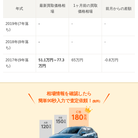
最新買取価格相
1ヶ月前の買取
年式
前月からの差額
場
価格相場
2019年(7年落
-
-
-
ち)
2018年(8年落
-
-
-
ち)
2017年(9年落
51.1万円～77.3
65万円
-0.8万円
ち)
万円
相場情報を確認したら
簡単90秒入力で査定依頼！
(無料)