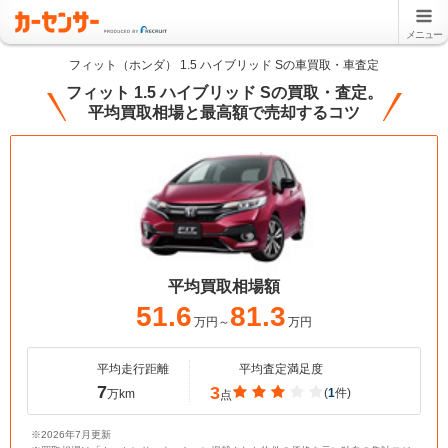
メニュー
フィット（ホンダ） 1.5 ハイブリッド Sの車買取・車査定
フィット 1.5 ハイブリッド Sの買取・査定。
平均買取相場と最高額で売却するコツ
平均買取相場額
51.6
81.3
万円～
万円
平均走行距離
平均査定満足度
7
3
(
1
件)
万km
点
※2026年7月更新