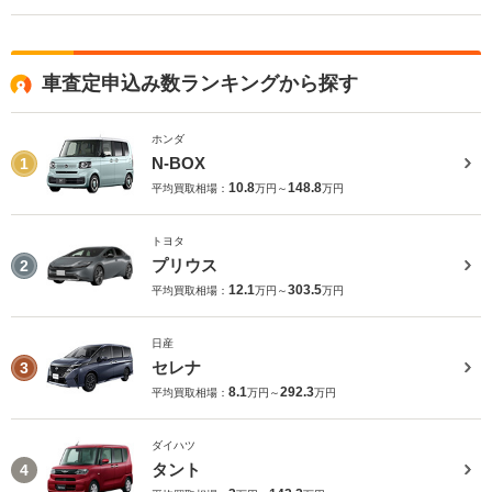
車査定申込み数ランキングから探す
ホンダ
N-BOX
1
10.8
148.8
平均買取相場：
万円～
万円
トヨタ
プリウス
2
12.1
303.5
平均買取相場：
万円～
万円
日産
セレナ
3
8.1
292.3
平均買取相場：
万円～
万円
ダイハツ
タント
4