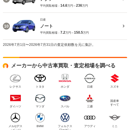
14.6
236
平均買取相場：
万円～
万円
日産
ノート
10
7.2
150.5
平均買取相場：
万円～
万円
2026年7月1日〜2026年7月31日の査定依頼数を元に集計。
メーカーから中古車買取・査定相場を調べる
レクサス
トヨタ
ホンダ
日産
スズキ
国産車
すべて
ダイハツ
マツダ
スバル
三菱
メルセデス
BMW
フォルクス
アウディ
ミニ
・ベンツ
ワーゲン