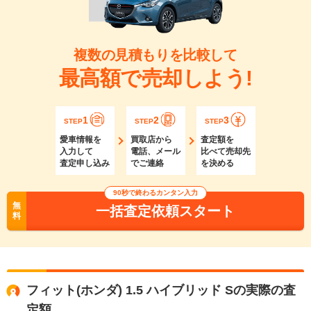
複数の見積もりを比較して
最高額で売却しよう!
1
2
3
STEP
STEP
STEP
愛車情報を
買取店から
査定額を
入力して
電話、メール
比べて売却先
査定申し込み
でご連絡
を決める
90秒で終わるカンタン入力
無
一括査定依頼スタート
料
フィット(ホンダ) 1.5 ハイブリッド Sの実際の査
定額