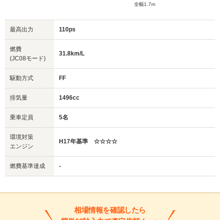
全幅1.7m
最高出力
110ps
燃費
31.8km/L
(JC08モード)
駆動方式
FF
排気量
1496cc
乗車定員
5名
環境対策
H17年基準 ☆☆☆☆
エンジン
燃費基準達成
-
相場情報を確認したら