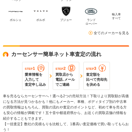
輸入車
すべて
ポルシェ
ボルボ
プジョー
ランド
ローバー
全てのメーカーを見る
カーセンサー簡単ネット車査定の流れ
1
2
3
STEP
STEP
STEP
愛車情報を
買取店から
査定額を
入力して
電話､メール
比べて売却先
査定申し込み
でご連絡
を決める
車を売るならカーセンサーへ！選べる2つの売却方法！下取りより買取額が高価
になる方法が見つかるかも！他にもメーカー、車種、ボディタイプ別の中古車
の買取情報はもちろん、買取の流れや査定のポイントなど、初めて車を売る方
も安心の情報が満載です！五十音や都道府県から、お近くの買取店舗の情報を
紹介することもできます。
【一括査定】数社の見積もりを比較して、1番高い査定価格で買い取ってもらお
う！