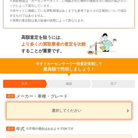
※買取相場は「カーセンサーネット」に掲載された物件の価格を元に独自の集計ロジ
ックによって算出しています。
※本サイトに掲載している買取相場はあくまでも参考でありその正確性について保証
するものではありません。
※実際の査定額は車の装備や状態によって異なります。
高額査定を狙うには、
より多くの買取業者の査定を比較
することが重要です。
今すぐカーセンサーで一括査定依頼して
最高額で売却しましょう！
入力
確認
完了
メーカー・車種・グレード
必須
選択してください
年式
必須
※不明の場合はおおよそでOKです