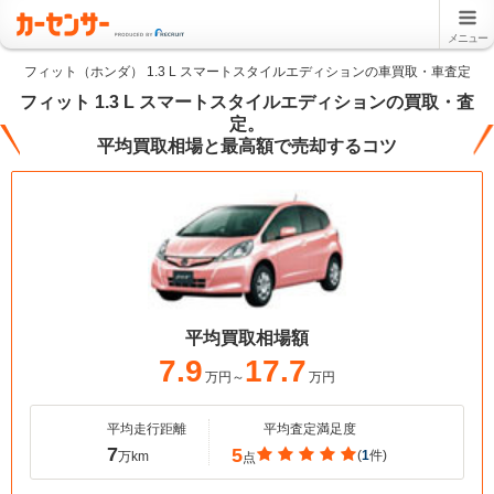
メニュー
フィット（ホンダ） 1.3 L スマートスタイルエディションの車買取・車査定
フィット 1.3 L スマートスタイルエディションの買取・査
定。
平均買取相場と最高額で売却するコツ
平均買取相場額
7.9
17.7
万円～
万円
平均走行距離
平均査定満足度
7
5
(
1
件)
万km
点