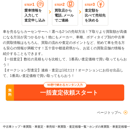
1
2
3
STEP
STEP
STEP
愛車情報を
買取店から
査定額を
入力して
電話､メール
比べて売却先
査定申し込み
でご連絡
を決める
車を売るならカーセンサーへ！選べる2つの売却方法！下取りより買取額が高価
になる方法が見つかるかも！他にもメーカー、車種、ボディタイプ別の中古車
の買取情報はもちろん、買取の流れや査定のポイントなど、初めて車を売る方
も安心の情報が満載です！五十音や都道府県から、お近くの買取店舗の情報を
紹介することもできます。
【一括査定】数社の見積もりを比較して、1番高い査定価格で買い取ってもらお
う！
【オークション型査定】連絡・査定は1社だけ！オークションにお任せ出品し
て、1番高い査定価格で買い取ってもらおう！
90秒で終わるカンタン入力
無
一括査定依頼スタート
料
ページトップへ
中古車トップ
車買取・車査定・車売却
車買取・査定相場一覧
ホンダの車買取・車査定相場一