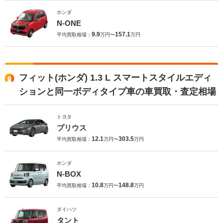
ホンダ
N-ONE
9.9
157.1
平均買取相場：
万円〜
万円
フィット(ホンダ) 1.3 L スマートスタイルエディ
ションと同一ボディタイプ車の車買取・査定相場
トヨタ
プリウス
12.1
303.5
平均買取相場：
万円〜
万円
ホンダ
N-BOX
10.8
148.8
平均買取相場：
万円〜
万円
ダイハツ
タント