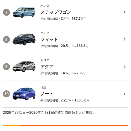
ホンダ
ステップワゴン
7
3
587.7
平均買取相場：
万円～
万円
ホンダ
フィット
8
20.5
166.6
平均買取相場：
万円～
万円
トヨタ
アクア
9
14.6
236
平均買取相場：
万円～
万円
日産
ノート
10
7.2
150.5
平均買取相場：
万円～
万円
2026年7月1日〜2026年7月31日の査定依頼数を元に集計。