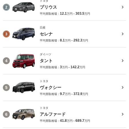
トヨタ
プリウス
2
12.1
303.5
平均買取相場：
万円～
万円
日産
セレナ
3
8.1
292.3
平均買取相場：
万円～
万円
ダイハツ
タント
4
3
142.2
平均買取相場：
万円～
万円
トヨタ
ヴォクシー
5
9.7
372.9
平均買取相場：
万円～
万円
トヨタ
アルファード
6
41.8
689.7
平均買取相場：
万円～
万円