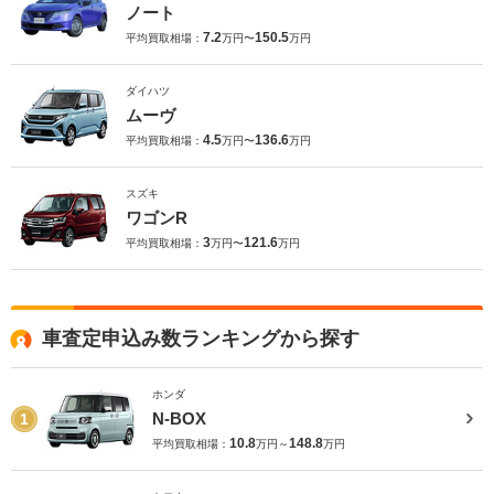
ノート
7.2
150.5
平均買取相場：
万円〜
万円
ダイハツ
ムーヴ
4.5
136.6
平均買取相場：
万円〜
万円
スズキ
ワゴンR
3
121.6
平均買取相場：
万円〜
万円
車査定申込み数ランキングから探す
ホンダ
N-BOX
1
10.8
148.8
平均買取相場：
万円～
万円