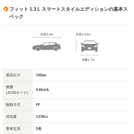
フィット 1.3 L スマートスタイルエディションの基本ス
ペック
全長3.9m
全高1.53m
全幅1.7m
最高出力
100ps
燃費
0.0km/L
(JC08モード)
駆動方式
FF
排気量
1339cc
乗車定員
5名