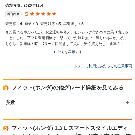
売却時期：2020年12月
5
総合評価
4
3
5
5
査定額：
連絡：
査定対応：
車引渡し：
まだ乗れる車だったが、安全運転を考え、センシング付きの車に乗り換える
ことにした。下取り査定価格は、思っていた通り無いに等しいものだった。
しかし、新車購入時、Dラーに口聞きして貰い、安く買えたし、新車のコー
ティングも格安でして貰えて、満足。
▼ 全てを表示する
クチコミ利用にあたっての注意事項
フィット(ホンダ)の他グレード詳細を見てみる
英数
フィット(ホンダ) 1.3 L スマートスタイルエディ