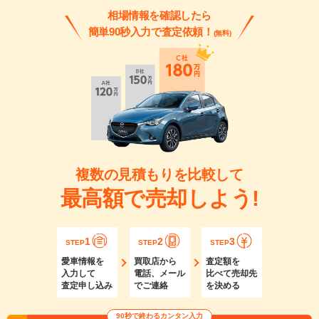
相場情報を確認したら
簡単90秒入力で査定依頼！
(無料)
複数の見積もりを比較して
最高額で売却しよう!
1
2
3
STEP
STEP
STEP
愛車情報を
買取店から
査定額を
入力して
電話、メール
比べて売却先
査定申し込み
でご連絡
を決める
90秒で終わるカンタン入力