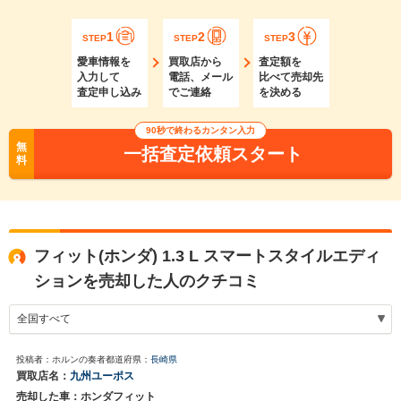
1
2
3
STEP
STEP
STEP
愛車情報を
買取店から
査定額を
入力して
電話、メール
比べて売却先
査定申し込み
でご連絡
を決める
90秒で終わるカンタン入力
無
一括査定依頼スタート
料
フィット(ホンダ) 1.3 L スマートスタイルエディ
ションを売却した人のクチコミ
投稿者：ホルンの奏者
都道府県：
長崎県
買取店名：
九州ユーポス
売却した車：ホンダフィット