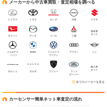
メーカーから中古車買取・査定相場を調べる
レクサス
トヨタ
ホンダ
日産
スズキ
国産車
すべて
ダイハツ
マツダ
スバル
三菱
メルセデス
BMW
フォルクス
アウディ
ミニ
・ベンツ
ワーゲン
輸入車
すべて
ポルシェ
ボルボ
プジョー
ランド
ローバー
全てのメーカーを見る
カーセンサー簡単ネット車査定の流れ