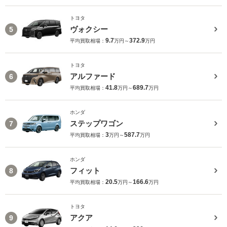
トヨタ
ヴォクシー
5
9.7
372.9
平均買取相場：
万円～
万円
トヨタ
アルファード
6
41.8
689.7
平均買取相場：
万円～
万円
ホンダ
ステップワゴン
7
3
587.7
平均買取相場：
万円～
万円
ホンダ
フィット
8
20.5
166.6
平均買取相場：
万円～
万円
トヨタ
アクア
9