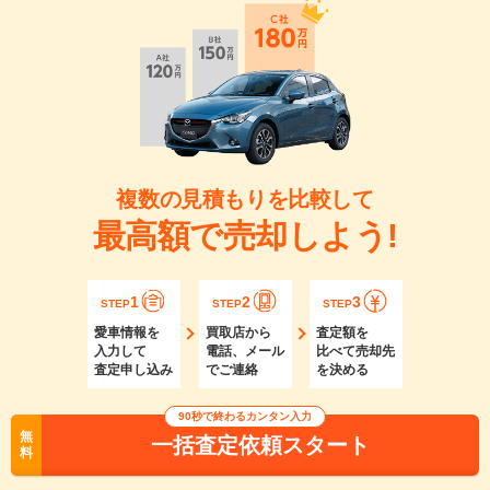
複数の見積もりを比較して
最高額で売却しよう!
1
2
3
STEP
STEP
STEP
愛車情報を
買取店から
査定額を
入力して
電話、メール
比べて売却先
査定申し込み
でご連絡
を決める
90秒で終わるカンタン入力
無
一括査定依頼スタート
料