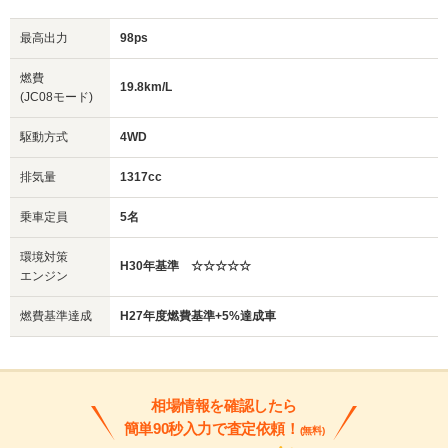
最高出力
98ps
燃費
19.8km/L
(JC08モード)
駆動方式
4WD
排気量
1317cc
乗車定員
5名
環境対策
H30年基準 ☆☆☆☆☆
エンジン
燃費基準達成
H27年度燃費基準+5%達成車
相場情報を確認したら
簡単90秒入力で査定依頼！
(無料)