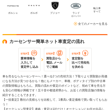
輸入車
すべて
ポルシェ
ボルボ
プジョー
ランド
ローバー
全てのメーカーを見る
カーセンサー簡単ネット車査定の流れ
1
2
3
STEP
STEP
STEP
愛車情報を
買取店から
査定額を
入力して
電話､メール
比べて売却先
査定申し込み
でご連絡
を決める
車を売るならカーセンサーへ！選べる2つの売却方法！下取りより買取額が高価
になる方法が見つかるかも！他にもメーカー、車種、ボディタイプ別の中古車
の買取情報はもちろん、買取の流れや査定のポイントなど、初めて車を売る方
も安心の情報が満載です！五十音や都道府県から、お近くの買取店舗の情報を
紹介することもできます。
【一括査定】数社の見積もりを比較して、1番高い査定価格で買い取ってもらお
う！
【オークション型査定】連絡・査定は1社だけ！オークションにお任せ出品し