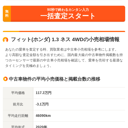
90
秒で終わるカンタン入力
無
一括査定スタート
料
フィット(ホンダ) 1.3 ネス 4WDの小売相場情報
あなたの愛車を査定する時、買取業者は中古車小売相場を参考にします。
より高額な査定金額を引き出すために、国内最大級の中古車物件掲載数を持
つカーセンサーで最新の中古車小売相場を確認して、愛車を売却する最適な
タイミングを見極めましょう。
中古車物件の平均小売価格と掲載台数の推移
平均価格
117.3万円
前月比
-3.1万円
平均走行距離
46090km
平均年式
2020年