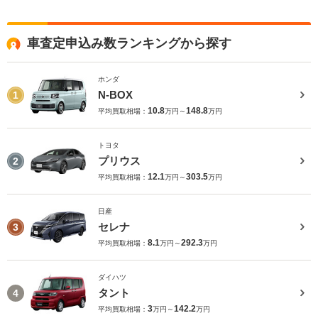
車査定申込み数ランキングから探す
ホンダ
N-BOX
1
10.8
148.8
平均買取相場：
万円～
万円
トヨタ
プリウス
2
12.1
303.5
平均買取相場：
万円～
万円
日産
セレナ
3
8.1
292.3
平均買取相場：
万円～
万円
ダイハツ
タント
4
3
142.2
平均買取相場：
万円～
万円