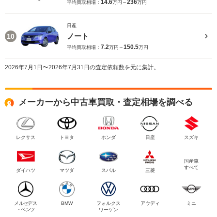
14.6
236
平均買取相場：
万円～
万円
日産
ノート
10
7.2
150.5
平均買取相場：
万円～
万円
2026年7月1日〜2026年7月31日の査定依頼数を元に集計。
メーカーから中古車買取・査定相場を調べる
レクサス
トヨタ
ホンダ
日産
スズキ
国産車
すべて
ダイハツ
マツダ
スバル
三菱
メルセデス
BMW
フォルクス
アウディ
ミニ
・ベンツ
ワーゲン