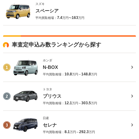
スズキ
スペーシア
7.4
163
平均買取相場：
万円〜
万円
車査定申込み数ランキングから探す
ホンダ
N-BOX
1
10.8
148.8
平均買取相場：
万円～
万円
トヨタ
プリウス
2
12.1
303.5
平均買取相場：
万円～
万円
日産
セレナ
3
8.1
292.3
平均買取相場：
万円～
万円