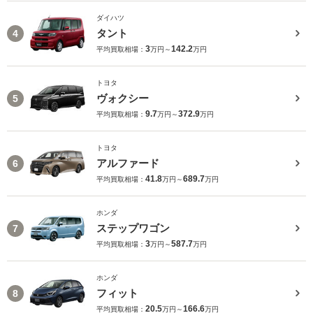
ダイハツ
タント
4
3
142.2
平均買取相場：
万円～
万円
トヨタ
ヴォクシー
5
9.7
372.9
平均買取相場：
万円～
万円
トヨタ
アルファード
6
41.8
689.7
平均買取相場：
万円～
万円
ホンダ
ステップワゴン
7
3
587.7
平均買取相場：
万円～
万円
ホンダ
フィット
8
20.5
166.6
平均買取相場：
万円～
万円