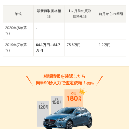
最新買取価格相
1ヶ月前の買取
年式
前月からの差額
場
価格相場
2020年(6年落
-
-
-
ち)
2019年(7年落
64.1万円～84.7
75.6万円
-1.2万円
ち)
万円
相場情報を確認したら
簡単90秒入力で査定依頼！
(無料)