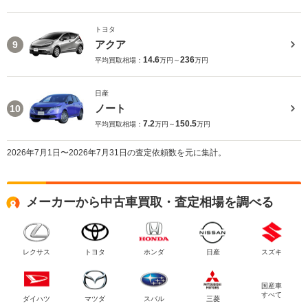
トヨタ
アクア
9
14.6
236
平均買取相場：
万円～
万円
日産
ノート
10
7.2
150.5
平均買取相場：
万円～
万円
2026年7月1日〜2026年7月31日の査定依頼数を元に集計。
メーカーから中古車買取・査定相場を調べる
レクサス
トヨタ
ホンダ
日産
スズキ
国産車
すべて
ダイハツ
マツダ
スバル
三菱