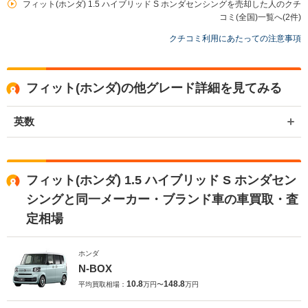
フィット(ホンダ) 1.5 ハイブリッド S ホンダセンシングを売却した人のクチ
くる金額に差がありすぎるのは 利用者にとって不安な材料だけだと思いま
コミ(全国)一覧へ(2件)
した
クチコミ利用にあたっての注意事項
フィット(ホンダ)の他グレード詳細を見てみる
英数
フィット(ホンダ) 1.5 ハイブリッド S ホンダセン
シングと同一メーカー・ブランド車の車買取・査
定相場
ホンダ
N-BOX
10.8
148.8
平均買取相場：
万円〜
万円