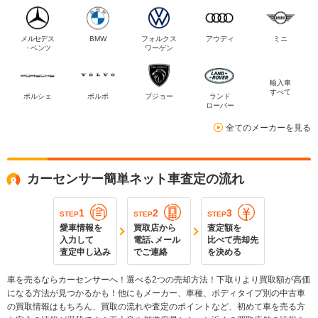
メルセデス
BMW
フォルクス
アウディ
ミニ
・ベンツ
ワーゲン
輸入車
すべて
ポルシェ
ボルボ
プジョー
ランド
ローバー
全てのメーカーを見る
カーセンサー簡単ネット車査定の流れ
1
2
3
STEP
STEP
STEP
愛車情報を
買取店から
査定額を
入力して
電話､メール
比べて売却先
査定申し込み
でご連絡
を決める
車を売るならカーセンサーへ！選べる2つの売却方法！下取りより買取額が高価
になる方法が見つかるかも！他にもメーカー、車種、ボディタイプ別の中古車
の買取情報はもちろん、買取の流れや査定のポイントなど、初めて車を売る方