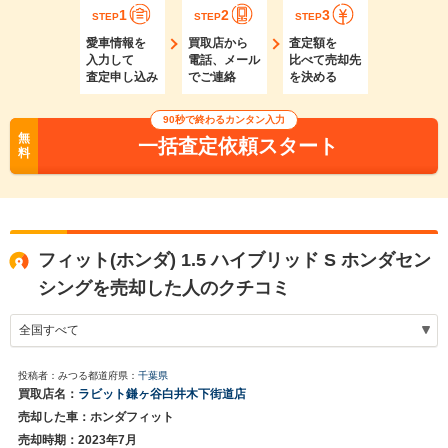
1
2
3
STEP
STEP
STEP
愛車情報を
買取店から
査定額を
入力して
電話、メール
比べて売却先
査定申し込み
でご連絡
を決める
90秒で終わるカンタン入力
無
一括査定依頼スタート
料
フィット(ホンダ) 1.5 ハイブリッド S ホンダセン
シングを売却した人のクチコミ
投稿者：みつる
都道府県：
千葉県
買取店名：
ラビット鎌ヶ谷白井木下街道店
売却した車：ホンダフィット
売却時期：2023年7月