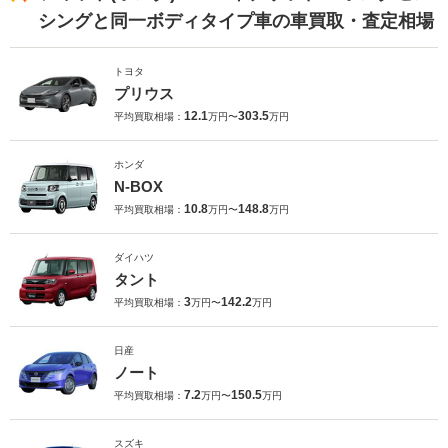
シングと同一ボディタイプ車の車買取・査定相場
トヨタ
プリウス
12.1
303.5
平均買取相場：
万円〜
万円
ホンダ
N-BOX
10.8
148.8
平均買取相場：
万円〜
万円
ダイハツ
タント
3
142.2
平均買取相場：
万円〜
万円
日産
ノート
7.2
150.5
平均買取相場：
万円〜
万円
スズキ