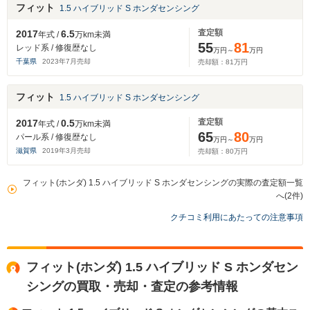
フィット
1.5 ハイブリッド S ホンダセンシング
査定額
2017
6.5
年式 /
万km未満
55
81
レッド系 / 修復歴なし
万円～
万円
千葉県
2023
年
7
月売却
売却額：
81
万円
フィット
1.5 ハイブリッド S ホンダセンシング
査定額
2017
0.5
年式 /
万km未満
65
80
パール系 / 修復歴なし
万円～
万円
滋賀県
2019
年
3
月売却
売却額：
80
万円
フィット(ホンダ) 1.5 ハイブリッド S ホンダセンシングの実際の査定額一覧
へ(2件)
クチコミ利用にあたっての注意事項
フィット(ホンダ) 1.5 ハイブリッド S ホンダセン
シングの買取・売却・査定の参考情報