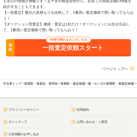
も安心の情報が満載です！五十音や都道府県から、お近くの買取店舗の情報を
紹介することもできます。
【一括査定】数社の見積もりを比較して、1番高い査定価格で買い取ってもらお
う！
【オークション型査定】連絡・査定は1社だけ！オークションにお任せ出品し
て、1番高い査定価格で買い取ってもらおう！
90秒で終わるカンタン入力
無
一括査定依頼スタート
料
ページトップへ
中古車トップ
車買取・車査定・車売却
車買取・査定相場一覧
ホンダの車買取・車査定相場一
プライバシーポリシー
利用規約
サイトマップ
お問い合わせ・ご要望
広告掲載のお申し込み