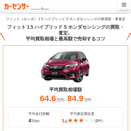
メニュー
フィット（ホンダ） 1.5 ハイブリッド S ホンダセンシングの車買取・車査定
フィット 1.5 ハイブリッド S ホンダセンシングの買取・
査定。
平均買取相場と最高額で売却するコツ
平均買取相場額
64.6
84.9
万円～
万円
平均走行距離
平均査定満足度
4
3
(
2
件)
万km
点