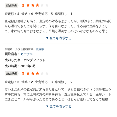
3
総合評価
4
4
5
1
査定額：
連絡：
査定対応：
車引渡し：
査定額は他社より高く、査定時の対応もよかったが、引取時に、約束の時間
から遅れてきたにも関わらず、何も言わなかった。来る前に連絡をよこし
て、家に待たせておきながら、平然と遅刻するのはいかがなものかと思う。
印象が最後に悪くなった。
▼ 全てを表示する
買取店からの返信
投稿者：カブセ
都道府県：
滋賀県
みつる様この度はご契約いただきまして誠にありがとうございまし
買取店名：
カーチス
た！！！今回はこのような高い評価をいただきまして、社員一同心か
売却した車：ホンダフィット
ら感謝しております。金額もご満足いただき良かったです！！！弊社
のスタッフ全員が、お客様のご不安を解消すべく、寄り添った接客を
売却時期：2019年3月
心がけておりますので引き続きまたご縁がありましたら是非ともご相
3
総合評価
談下さいませ。
3
2
3
2
査定額：
連絡：
査定対応：
車引渡し：
若いまだ新米の査定員が来られたみたいで さも自信なさそうに携帯電話を
片手に持ち 常に上司の方の判断を待ち 査定額を伝えてくる 座席シート
にまだビニールがかぶったままであること ほとんど走行してなくて屋根付
きガレージに入ったまま を 強調するとさらにそこから５万円以上値を上
▼ 全てを表示する
げてきました それなら最初から提示してくれよ と 思いました 来る査
定員によって持たされている権限に違いがあるのはわかりますが 提示して