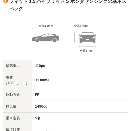
フィット 1.5 ハイブリッド S ホンダセンシングの基本ス
ペック
全長4.05m
全高1.53m
全幅1.7m
最高出力
110ps
燃費
31.8km/L
(JC08モード)
駆動方式
FF
排気量
1496cc
乗車定員
5名
環境対策