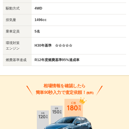
駆動方式
4WD
排気量
1496cc
乗車定員
5名
環境対策
H30年基準 ☆☆☆☆☆
エンジン
燃費基準達成
R12年度燃費基準95%達成車
相場情報を確認したら
簡単90秒入力で査定依頼！
(無料)