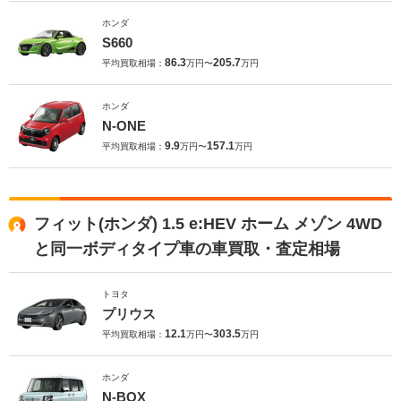
ホンダ
S660
86.3
205.7
平均買取相場：
万円〜
万円
ホンダ
N-ONE
9.9
157.1
平均買取相場：
万円〜
万円
フィット(ホンダ) 1.5 e:HEV ホーム メゾン 4WD
と同一ボディタイプ車の車買取・査定相場
トヨタ
プリウス
12.1
303.5
平均買取相場：
万円〜
万円
ホンダ
N-BOX