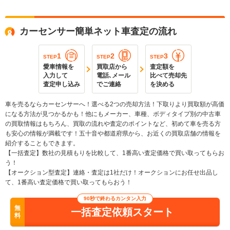
カーセンサー簡単ネット車査定の流れ
1
2
3
STEP
STEP
STEP
愛車情報を
買取店から
査定額を
入力して
電話､メール
比べて売却先
査定申し込み
でご連絡
を決める
車を売るならカーセンサーへ！選べる2つの売却方法！下取りより買取額が高価
になる方法が見つかるかも！他にもメーカー、車種、ボディタイプ別の中古車
の買取情報はもちろん、買取の流れや査定のポイントなど、初めて車を売る方
も安心の情報が満載です！五十音や都道府県から、お近くの買取店舗の情報を
紹介することもできます。
【一括査定】数社の見積もりを比較して、1番高い査定価格で買い取ってもらお
う！
【オークション型査定】連絡・査定は1社だけ！オークションにお任せ出品し
て、1番高い査定価格で買い取ってもらおう！
90秒で終わるカンタン入力
無
一括査定依頼スタート
料