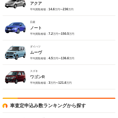
アクア
14.6
236
平均買取相場：
万円〜
万円
日産
ノート
7.2
150.5
平均買取相場：
万円〜
万円
ダイハツ
ムーヴ
4.5
136.6
平均買取相場：
万円〜
万円
スズキ
ワゴンR
3
121.6
平均買取相場：
万円〜
万円
車査定申込み数ランキングから探す