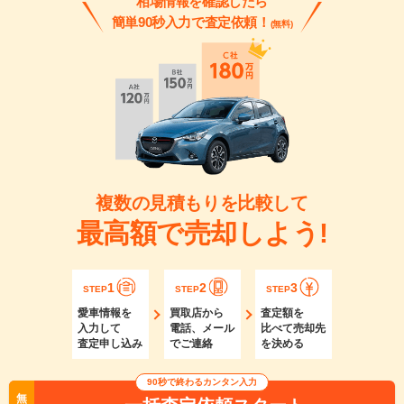
相場情報を確認したら
簡単90秒入力で査定依頼！
(無料)
複数の見積もりを比較して
最高額で売却しよう!
1
2
3
STEP
STEP
STEP
愛車情報を
買取店から
査定額を
入力して
電話、メール
比べて売却先
査定申し込み
でご連絡
を決める
90秒で終わるカンタン入力
無