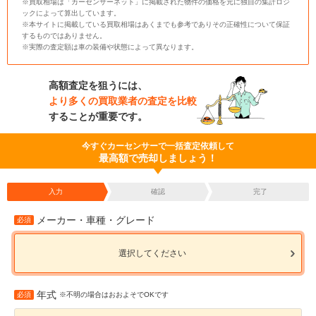
※買取相場は「カーセンサーネット」に掲載された物件の価格を元に独自の集計ロジ
ックによって算出しています。
※本サイトに掲載している買取相場はあくまでも参考でありその正確性について保証
するものではありません。
※実際の査定額は車の装備や状態によって異なります。
高額査定を狙うには、
より多くの買取業者の査定を比較
することが重要です。
今すぐカーセンサーで一括査定依頼して
最高額で売却しましょう！
入力
確認
完了
メーカー・車種・グレード
必須
選択してください
年式
必須
※不明の場合はおおよそでOKです