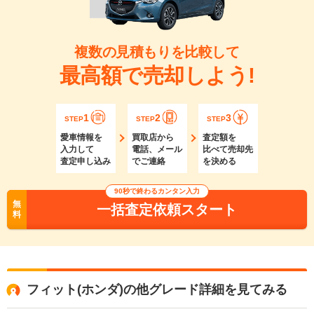
複数の見積もりを比較して
最高額で売却しよう!
1
2
3
STEP
STEP
STEP
愛車情報を
買取店から
査定額を
入力して
電話、メール
比べて売却先
査定申し込み
でご連絡
を決める
90秒で終わるカンタン入力
無
一括査定依頼スタート
料
フィット(ホンダ)の他グレード詳細を見てみる