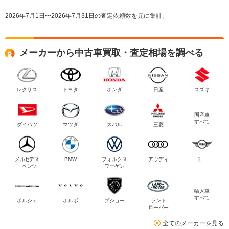
2026年7月1日〜2026年7月31日の査定依頼数を元に集計。
メーカーから中古車買取・査定相場を調べる
レクサス
トヨタ
ホンダ
日産
スズキ
国産車
すべて
ダイハツ
マツダ
スバル
三菱
メルセデス
BMW
フォルクス
アウディ
ミニ
・ベンツ
ワーゲン
輸入車
すべて
ポルシェ
ボルボ
プジョー
ランド
ローバー
全てのメーカーを見る