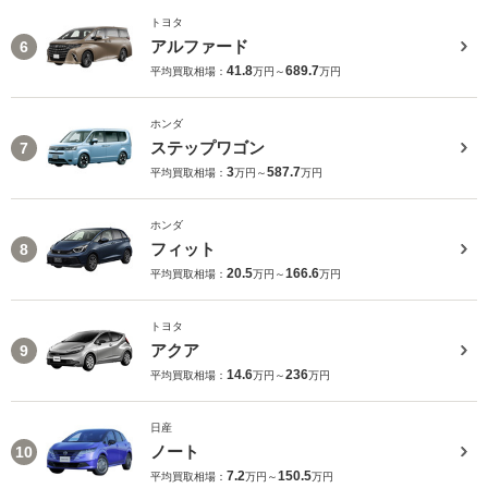
トヨタ
アルファード
6
41.8
689.7
平均買取相場：
万円～
万円
ホンダ
ステップワゴン
7
3
587.7
平均買取相場：
万円～
万円
ホンダ
フィット
8
20.5
166.6
平均買取相場：
万円～
万円
トヨタ
アクア
9
14.6
236
平均買取相場：
万円～
万円
日産
ノート
10
7.2
150.5
平均買取相場：
万円～
万円