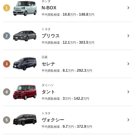
ホンダ
N-BOX
1
10.8
148.8
平均買取相場：
万円～
万円
トヨタ
プリウス
2
12.1
303.5
平均買取相場：
万円～
万円
日産
セレナ
3
8.1
292.3
平均買取相場：
万円～
万円
ダイハツ
タント
4
3
142.2
平均買取相場：
万円～
万円
トヨタ
ヴォクシー
5
9.7
372.9
平均買取相場：
万円～
万円