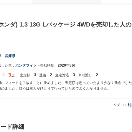
ホンダ) 1.3 13G Lパッケージ 4WDを売却した人
県：
兵庫県
却した車：
ホンダフィット
売却時期：
2020年3月
3
3
2
3
2
査定額：
連絡：
査定対応：
車引渡し：
点
機にフィットを手放すことに決めました。査定額は思っていたより少なく残念でした
決めました。対応は主人がひとりで行っていたのでよくわかりません。
クチコミ利
レード詳細