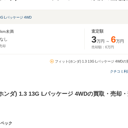
13G Lパッケージ 4WD
査定額
km未満
3
6
なし
万円
～
万円
月売却
売却額：
6万円
フィット(ホンダ) 1.3 13G Lパッケージ 4W
クチコミ利
ホンダ) 1.3 13G Lパッケージ 4WDの買取・売
スペック