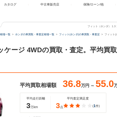
カタログ
中古車販売店
保険/ローン/他
フィット（ホンダ） 1.3
相場一覧
ホンダの車買取・車査定相場一覧
フィット(ホンダ)の車買取・車査定
フィット(ホ
G Lパッケージ 4WDの買取・査定。平均
36.8
55.0
平均買取相場額
万円
～
平均走行距離
平均査定満足度
3
3
1
(
件)
万km
点