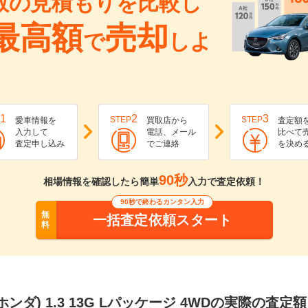
数の見積もりを比較し
最高額
売却
で
しよ
1
2
3
STEP
STEP
愛車情報を
買取店から
査定額
入力して
電話、メール
比べて
査定申し込み
でご連絡
を決め
90秒
相場情報を確認したら簡単
入力で査定依頼！
90秒で終わるカンタン入力
無
一括査定依頼スタート
料
ンダ) 1.3 13G Lパッケージ 4WDの実際の査定額