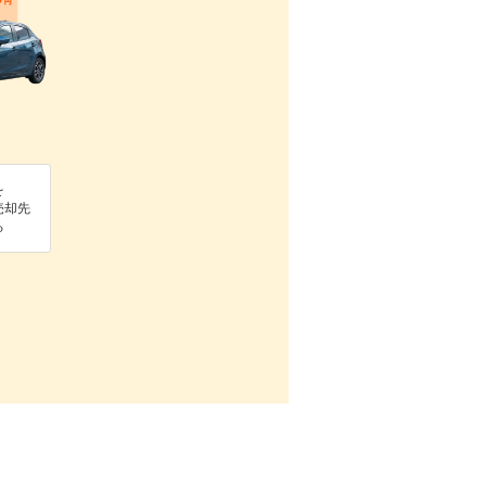
を
売却先
る