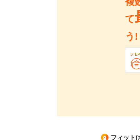
複
て
う!
STEP
フィット(ホ