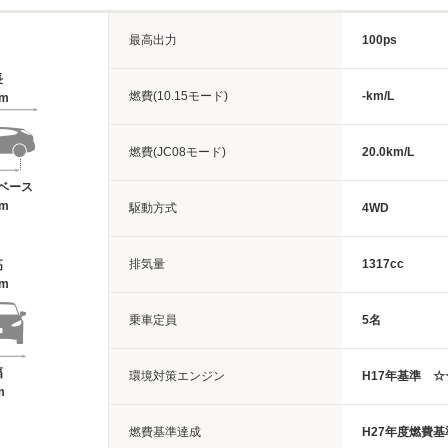
最高出力
100ps
長
燃費(10.15モード)
-km/L
6m
燃費(JC08モード)
20.0km/L
ベース
3m
駆動方式
4WD
排気量
1317cc
高
5m
乗車定員
5名
幅
環境対策エンジン
H17年基準 
m
燃費基準達成
H27年度燃費基