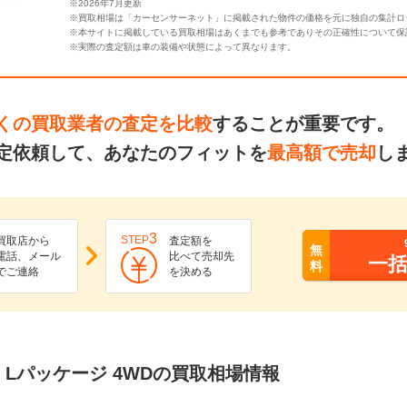
※2026年7月更新
※買取相場は「カーセンサーネット」に掲載された物件の価格を元に独自の集計ロ
※本サイトに掲載している買取相場はあくまでも参考でありその正確性について保
※実際の査定額は車の装備や状態によって異なります。
くの買取業者の査定を比較
することが重要です。
定依頼して、あなたのフィットを
最高額で売却
し
3
STEP
買取店から
査定額を
無
電話、メール
比べて売却先
一
料
でご連絡
を決める
3G Lパッケージ 4WDの買取相場情報