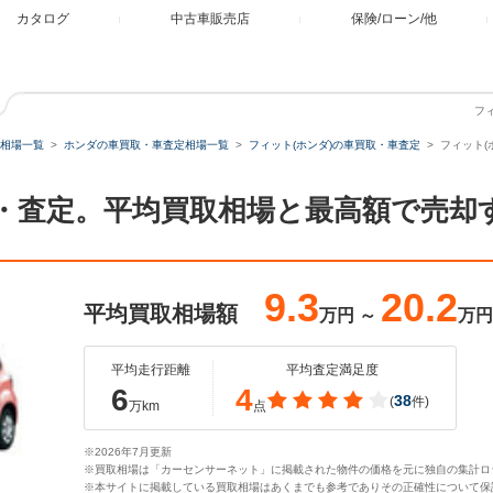
カタログ
中古車販売店
保険/ローン/他
フ
相場一覧
ホンダの車買取・車査定相場一覧
フィット(ホンダ)の車買取・車査定
フィット(
買取・査定。平均買取相場と最高額で売却
9.3
20.2
平均買取相場額
万円
～
万円
平均走行距離
平均査定満足度
6
4
38
(
件)
万km
点
※2026年7月更新
※買取相場は「カーセンサーネット」に掲載された物件の価格を元に独自の集計ロ
※本サイトに掲載している買取相場はあくまでも参考でありその正確性について保