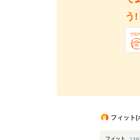
う!
STEP
フィット(
フィット
1.3 G