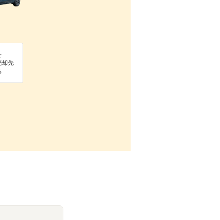
を
売却先
る