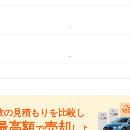
-
-
-
-
-
数の見積もりを比較し
最高額
売却
で
しよ