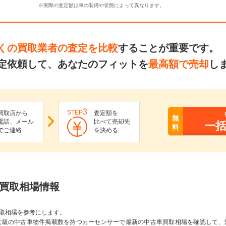
※実際の査定額は車の装備や状態によって異なります。
くの買取業者の査定を比較
することが重要です。
定依頼して、あなたのフィットを
最高額で売却
し
3
STEP
買取店から
査定額を
無
電話、メール
比べて売却先
一
料
でご連絡
を決める
Gの買取相場情報
取相場を参考にします。
大級の中古車物件掲載数を持つカーセンサーで最新の中古車買取相場を確認して、