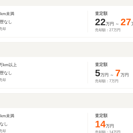
査定額
km未満
22
27
歴なし
万円
～
月売却
売却額：
27万円
査定額
万km以上
5
7
歴なし
万円
～
万円
月売却
売却額：
7万円
査定額
km未満
14
なし
万円
月売却
売却額：
14万円