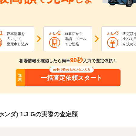
1
2
3
STEP
STEP
愛車情報を
買取店から
査定額
入力して
電話、メール
比べて
査定申し込み
でご連絡
を決め
90秒
相場情報を確認したら簡単
入力で査定依頼！
90秒で終わるカンタン入力
無
一括査定依頼スタート
料
ホンダ) 1.3 Gの実際の査定額