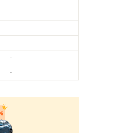
-
-
-
-
-