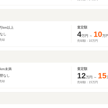
査定額
万km以上
4
10
なし
万円
～
万
月売却
売却額：
10万円
査定額
km未満
12
15
歴なし
万円
～
月売却
売却額：
15万円