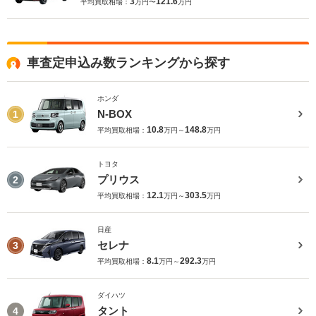
3
121.6
平均買取相場：
万円〜
万円
車査定申込み数ランキングから探す
ホンダ
N-BOX
1
10.8
148.8
平均買取相場：
万円～
万円
トヨタ
プリウス
2
12.1
303.5
平均買取相場：
万円～
万円
日産
セレナ
3
8.1
292.3
平均買取相場：
万円～
万円
ダイハツ
タント
4