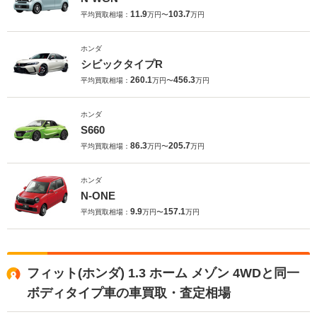
11.9
103.7
平均買取相場：
万円〜
万円
ホンダ
シビックタイプR
260.1
456.3
平均買取相場：
万円〜
万円
ホンダ
S660
86.3
205.7
平均買取相場：
万円〜
万円
ホンダ
N-ONE
9.9
157.1
平均買取相場：
万円〜
万円
フィット(ホンダ) 1.3 ホーム メゾン 4WDと同一
ボディタイプ車の車買取・査定相場