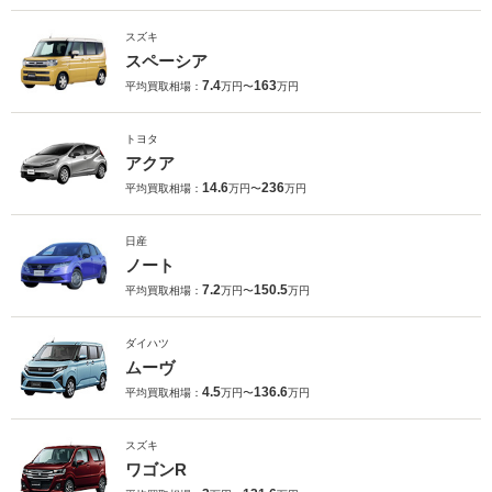
スズキ
スペーシア
7.4
163
平均買取相場：
万円〜
万円
トヨタ
アクア
14.6
236
平均買取相場：
万円〜
万円
日産
ノート
7.2
150.5
平均買取相場：
万円〜
万円
ダイハツ
ムーヴ
4.5
136.6
平均買取相場：
万円〜
万円
スズキ
ワゴンR