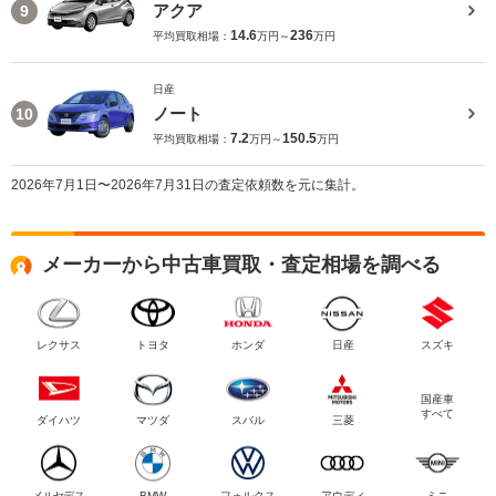
アクア
9
14.6
236
平均買取相場：
万円～
万円
日産
ノート
10
7.2
150.5
平均買取相場：
万円～
万円
2026年7月1日〜2026年7月31日の査定依頼数を元に集計。
メーカーから中古車買取・査定相場を調べる
レクサス
トヨタ
ホンダ
日産
スズキ
国産車
すべて
ダイハツ
マツダ
スバル
三菱
メルセデス
BMW
フォルクス
アウディ
ミニ