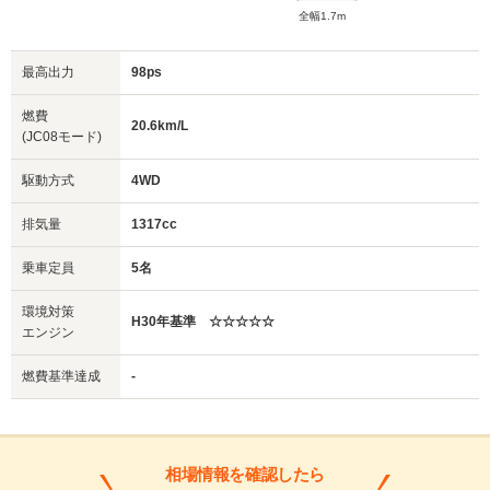
全幅1.7m
最高出力
98ps
燃費
20.6km/L
(JC08モード)
駆動方式
4WD
排気量
1317cc
乗車定員
5名
環境対策
H30年基準 ☆☆☆☆☆
エンジン
燃費基準達成
-
相場情報を確認したら