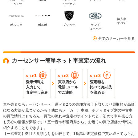
・ベンツ
ワーゲン
輸入車
すべて
ポルシェ
ボルボ
プジョー
ランド
ローバー
全てのメーカーを見る
カーセンサー簡単ネット車査定の流れ
1
2
3
STEP
STEP
STEP
愛車情報を
買取店から
査定額を
入力して
電話､メール
比べて売却先
査定申し込み
でご連絡
を決める
車を売るならカーセンサーへ！選べる2つの売却方法！下取りより買取額が高価
になる方法が見つかるかも！他にもメーカー、車種、ボディタイプ別の中古車
の買取情報はもちろん、買取の流れや査定のポイントなど、初めて車を売る方
も安心の情報が満載です！五十音や都道府県から、お近くの買取店舗の情報を
紹介することもできます。
【一括査定】数社の見積もりを比較して、1番高い査定価格で買い取ってもらお