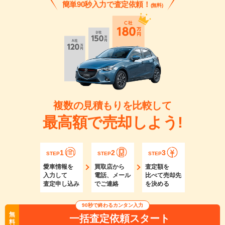
簡単90秒入力で査定依頼！
(無料)
複数の見積もりを比較して
最高額で売却しよう!
1
2
3
STEP
STEP
STEP
愛車情報を
買取店から
査定額を
入力して
電話、メール
比べて売却先
査定申し込み
でご連絡
を決める
90秒で終わるカンタン入力
無
一括査定依頼スタート
料