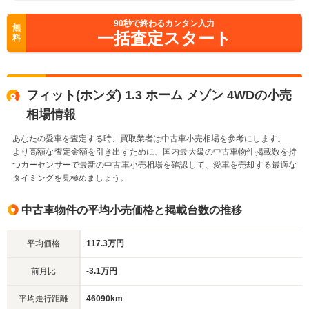
90
秒で終わるカンタン入力
無
一括査定スタート
料
フィット(ホンダ) 1.3 ホーム メゾン 4WDの小売
相場情報
あなたの愛車を査定する時、買取業者は中古車小売相場を参考にします。
より高額な査定金額を引き出すために、国内最大級の中古車物件掲載数を持
つカーセンサーで最新の中古車小売相場を確認して、愛車を売却する最適な
タイミングを見極めましょう。
中古車物件の平均小売価格と掲載台数の推移
平均価格
117.3万円
前月比
-3.1万円
平均走行距離
46090km