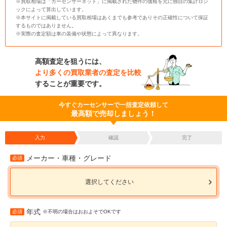
※買取相場は「カーセンサーネット」に掲載された物件の価格を元に独自の集計ロジ
ックによって算出しています。
※本サイトに掲載している買取相場はあくまでも参考でありその正確性について保証
するものではありません。
※実際の査定額は車の装備や状態によって異なります。
高額査定を狙うには、
より多くの買取業者の査定を比較
することが重要です。
今すぐカーセンサーで一括査定依頼して
最高額で売却しましょう！
入力
確認
完了
メーカー・車種・グレード
必須
選択してください
年式
必須
※不明の場合はおおよそでOKです