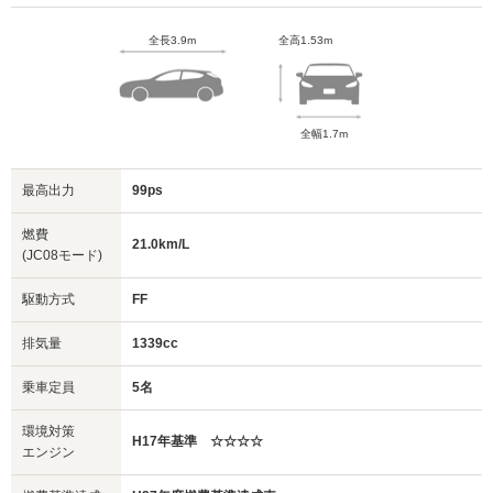
全長3.9m
全高1.53m
全幅1.7m
最高出力
99ps
燃費
21.0km/L
(JC08モード)
駆動方式
FF
排気量
1339cc
乗車定員
5名
環境対策
H17年基準 ☆☆☆☆
エンジン