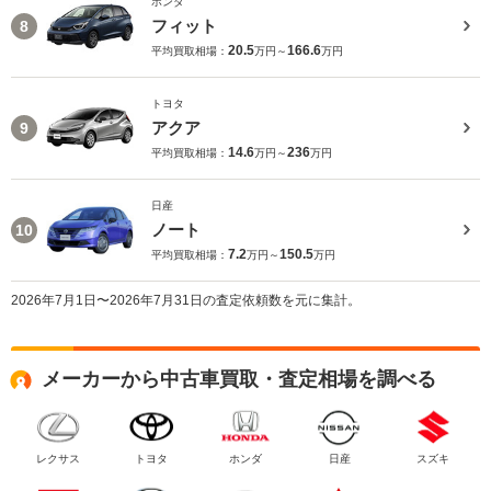
ホンダ
フィット
8
20.5
166.6
平均買取相場：
万円～
万円
トヨタ
アクア
9
14.6
236
平均買取相場：
万円～
万円
日産
ノート
10
7.2
150.5
平均買取相場：
万円～
万円
2026年7月1日〜2026年7月31日の査定依頼数を元に集計。
メーカーから中古車買取・査定相場を調べる
レクサス
トヨタ
ホンダ
日産
スズキ