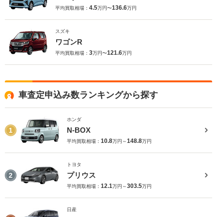
4.5
136.6
平均買取相場：
万円〜
万円
スズキ
ワゴンR
3
121.6
平均買取相場：
万円〜
万円
車査定申込み数ランキングから探す
ホンダ
N-BOX
1
10.8
148.8
平均買取相場：
万円～
万円
トヨタ
プリウス
2
12.1
303.5
平均買取相場：
万円～
万円
日産