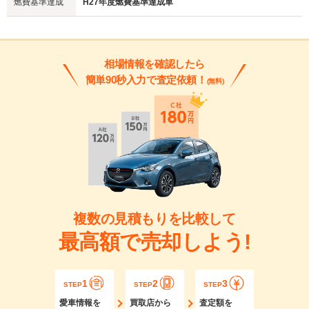
燃費基準達成
H27年度燃費基準達成車
相場情報を確認したら
簡単90秒入力で査定依頼！
(無料)
複数の見積もりを比較して
最高額で売却しよう!
1
2
3
STEP
STEP
STEP
愛車情報を
買取店から
査定額を