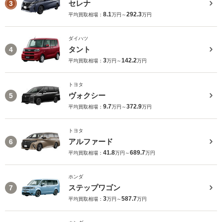
セレナ
3
8.1
292.3
平均買取相場：
万円～
万円
ダイハツ
タント
4
3
142.2
平均買取相場：
万円～
万円
トヨタ
ヴォクシー
5
9.7
372.9
平均買取相場：
万円～
万円
トヨタ
アルファード
6
41.8
689.7
平均買取相場：
万円～
万円
ホンダ
ステップワゴン
7
3
587.7
平均買取相場：
万円～
万円