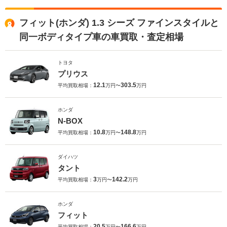
フィット(ホンダ) 1.3 シーズ ファインスタイルと
同一ボディタイプ車の車買取・査定相場
トヨタ
プリウス
12.1
303.5
平均買取相場：
万円〜
万円
ホンダ
N-BOX
10.8
148.8
平均買取相場：
万円〜
万円
ダイハツ
タント
3
142.2
平均買取相場：
万円〜
万円
ホンダ
フィット
20.5
166.6
平均買取相場：
万円〜
万円