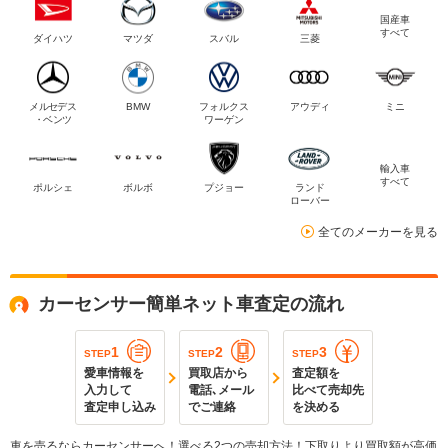
国産車
すべて
ダイハツ
マツダ
スバル
三菱
メルセデス
BMW
フォルクス
アウディ
ミニ
・ベンツ
ワーゲン
輸入車
すべて
ポルシェ
ボルボ
プジョー
ランド
ローバー
全てのメーカーを見る
カーセンサー簡単ネット車査定の流れ
1
2
3
STEP
STEP
STEP
愛車情報を
買取店から
査定額を
入力して
電話､メール
比べて売却先
査定申し込み
でご連絡
を決める
車を売るならカーセンサーへ！選べる2つの売却方法！下取りより買取額が高価