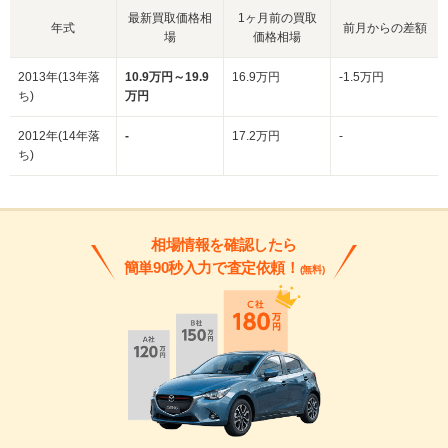
最新買取価格相
1ヶ月前の買取
年式
前月からの差額
場
価格相場
2013年(13年落
10.9万円～19.9
16.9万円
-1.5万円
ち)
万円
2012年(14年落
-
17.2万円
-
ち)
相場情報を確認したら
簡単90秒入力で査定依頼！
(無料)