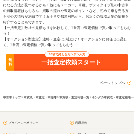
になる方法が見つかるかも！他にもメーカー、車種、ボディタイプ別の中古車
の買取情報はもちろん、買取の流れや査定のポイントなど、初めて車を売る方
も安心の情報が満載です！五十音や都道府県から、お近くの買取店舗の情報を
紹介することもできます。
【一括査定】数社の見積もりを比較して、1番高い査定価格で買い取ってもらお
う！
【オークション型査定】連絡・査定は1社だけ！オークションにお任せ出品し
て、1番高い査定価格で買い取ってもらおう！
90秒で終わるカンタン入力
無
一括査定依頼スタート
料
ページトップへ
中古車トップ
車買取・車査定・車売却
車買取・査定相場一覧
ホンダの車買取・車査定相場一
プライバシーポリシー
利用規約