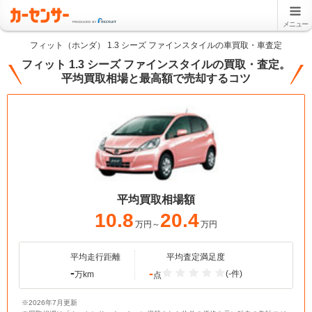
メニュー
フィット（ホンダ） 1.3 シーズ ファインスタイルの車買取・車査定
フィット 1.3 シーズ ファインスタイルの買取・査定。
平均買取相場と最高額で売却するコツ
平均買取相場額
10.8
20.4
万円～
万円
平均走行距離
平均査定満足度
-
-
(-件)
万km
点
※2026年7月更新