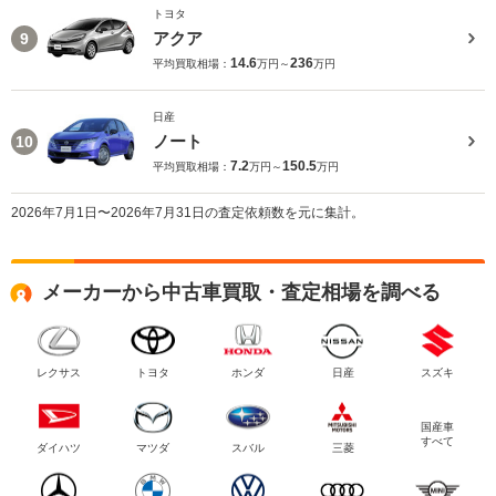
トヨタ
アクア
9
14.6
236
平均買取相場：
万円～
万円
日産
ノート
10
7.2
150.5
平均買取相場：
万円～
万円
2026年7月1日〜2026年7月31日の査定依頼数を元に集計。
メーカーから中古車買取・査定相場を調べる
レクサス
トヨタ
ホンダ
日産
スズキ
国産車
すべて
ダイハツ
マツダ
スバル
三菱