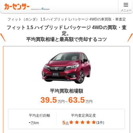
メニュー
フィット（ホンダ） 1.5 ハイブリッド Lパッケージ 4WDの車買取・車査定
フィット 1.5 ハイブリッド Lパッケージ 4WDの買取・査
定。
平均買取相場と最高額で売却するコツ
平均買取相場額
39.5
63.5
万円～
万円
平均走行距離
平均査定満足度
-
5
(
1
件)
万km
点