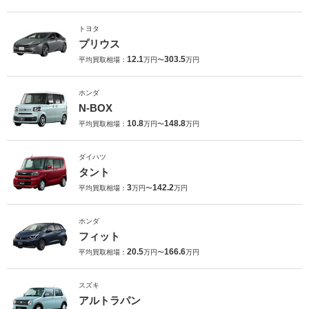
トヨタ
プリウス
12.1
303.5
平均買取相場：
万円〜
万円
ホンダ
N-BOX
10.8
148.8
平均買取相場：
万円〜
万円
ダイハツ
タント
3
142.2
平均買取相場：
万円〜
万円
ホンダ
フィット
20.5
166.6
平均買取相場：
万円〜
万円
スズキ
アルトラパン