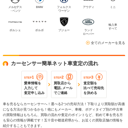
メルセデス
BMW
フォルクス
アウディ
ミニ
・ベンツ
ワーゲン
輸入車
すべて
ポルシェ
ボルボ
プジョー
ランド
ローバー
全てのメーカーを見る
カーセンサー簡単ネット車査定の流れ
1
2
3
STEP
STEP
STEP
愛車情報を
買取店から
査定額を
入力して
電話､メール
比べて売却先
査定申し込み
でご連絡
を決める
車を売るならカーセンサーへ！選べる2つの売却方法！下取りより買取額が高価
になる方法が見つかるかも！他にもメーカー、車種、ボディタイプ別の中古車
の買取情報はもちろん、買取の流れや査定のポイントなど、初めて車を売る方
も安心の情報が満載です！五十音や都道府県から、お近くの買取店舗の情報を
紹介することもできます。