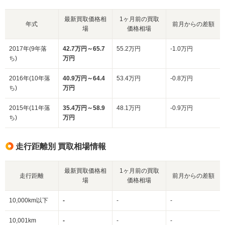
最新買取価格相
1ヶ月前の買取
年式
前月からの差額
場
価格相場
2017年(9年落
42.7万円～65.7
55.2万円
-1.0万円
ち)
万円
2016年(10年落
40.9万円～64.4
53.4万円
-0.8万円
ち)
万円
2015年(11年落
35.4万円～58.9
48.1万円
-0.9万円
ち)
万円
走行距離別 買取相場情報
最新買取価格相
1ヶ月前の買取
走行距離
前月からの差額
場
価格相場
10,000km以下
-
-
-
10,001km
-
-
-