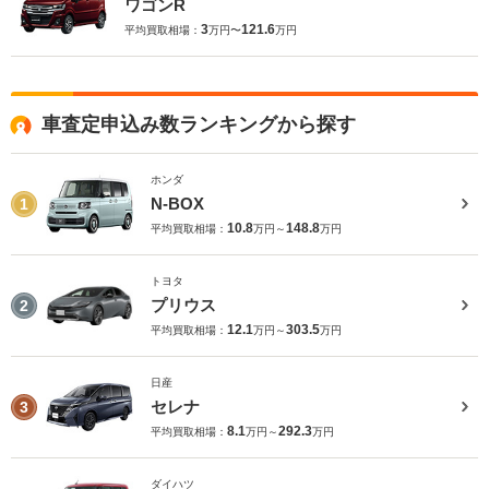
ワゴンR
3
121.6
平均買取相場：
万円〜
万円
車査定申込み数ランキングから探す
ホンダ
N-BOX
1
10.8
148.8
平均買取相場：
万円～
万円
トヨタ
プリウス
2
12.1
303.5
平均買取相場：
万円～
万円
日産
セレナ
3
8.1
292.3
平均買取相場：
万円～
万円
ダイハツ