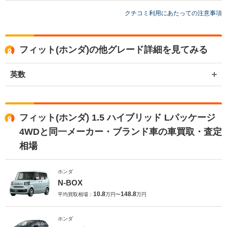
買取店からの返信
の保証期間､受け渡し期日も確り書いてくれるのでおすすめします。
お世話になっております。 株式会社ネクステージでございます。 この
クチコミ利用にあたっての注意事項
度はネクステージをご利用いただきまして誠にありがとうございまし
た。 弊社スタッフの接客をお褒め頂き光栄です。 今後もご満足いただ
けるよう精進してまいります。 スタッフ一同、またのご利用お待ちし
フィット(ホンダ)の他グレード詳細を見てみる
ております。
英数
フィット(ホンダ) 1.5 ハイブリッド Lパッケージ
4WDと同一メーカー・ブランド車の車買取・査定
相場
ホンダ
N-BOX
10.8
148.8
平均買取相場：
万円〜
万円
ホンダ