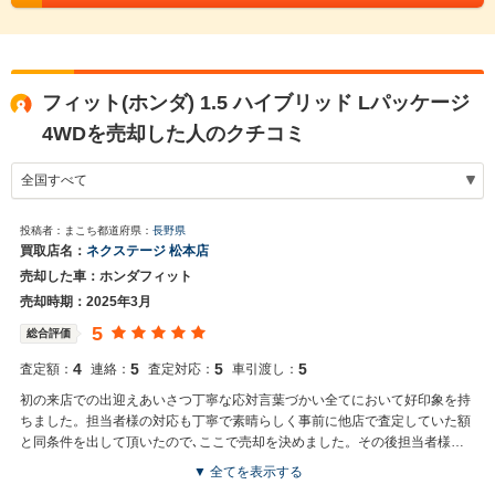
フィット(ホンダ) 1.5 ハイブリッド Lパッケージ
4WDを売却した人のクチコミ
投稿者：まこち
都道府県：
長野県
買取店名：
ネクステージ 松本店
売却した車：ホンダフィット
売却時期：2025年3月
5
総合評価
4
5
5
5
査定額：
連絡：
査定対応：
車引渡し：
初の来店での出迎えあいさつ丁寧な応対言葉づかい全てにおいて好印象を持
ちました。担当者様の対応も丁寧で素晴らしく事前に他店で査定していた額
と同条件を出して頂いたので､ここで売却を決めました。その後担当者様が
他店へ移動をしてしまい対応を心配しましたが引き続きをして頂き無事買い
▼ 全てを表示する
取りして貰いました。店内も明るく常に来客も多く活気が有ります。査定額