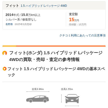
フィット
1.5 ハイブリッド Lパッケージ 4WD
査定額
2014
15.0
年式 /
万km以上
15
シルバー系 / 修復歴なし
万円
長野県
2025
年
3
月売却
売却額：
15
万円
クチコミ利用にあたっての注意事項
フィット(ホンダ) 1.5 ハイブリッド Lパッケージ
4WDの買取・売却・査定の参考情報
フィット 1.5 ハイブリッド Lパッケージ 4WDの基本スペ
ック
全長3.96m
全高1.55m