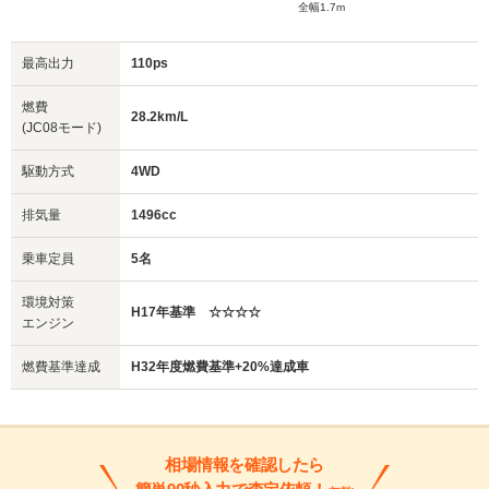
全幅1.7m
最高出力
110ps
燃費
28.2km/L
(JC08モード)
駆動方式
4WD
排気量
1496cc
乗車定員
5名
環境対策
H17年基準 ☆☆☆☆
エンジン
燃費基準達成
H32年度燃費基準+20%達成車
相場情報を確認したら