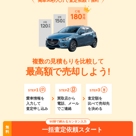
簡単90秒入力で査定依頼！
(無料)
複数の見積もりを比較して
最高額で売却しよう!
1
2
3
STEP
STEP
STEP
愛車情報を
買取店から
査定額を
入力して
電話、メール
比べて売却先
査定申し込み
でご連絡
を決める
90秒で終わるカンタン入力
無
一括査定依頼スタート
料