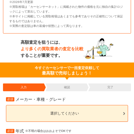
※2026年7月更新
※買取相場は「カーセンサーネット」に掲載された物件の価格を元に独自の集計ロジ
ックによって算出しています。
※本サイトに掲載している買取相場はあくまでも参考でありその正確性について保証
するものではありません。
※実際の査定額は車の装備や状態によって異なります。
高額査定を狙うには、
より多くの買取業者の査定を比較
することが重要です。
今すぐカーセンサーで一括査定依頼して
最高額で売却しましょう！
入力
確認
完了
メーカー・車種・グレード
必須
選択してください
年式
必須
※不明の場合はおおよそでOKです