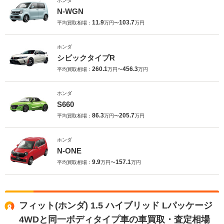
ホンダ
N-WGN
11.9
103.7
平均買取相場：
万円〜
万円
ホンダ
シビックタイプR
260.1
456.3
平均買取相場：
万円〜
万円
ホンダ
S660
86.3
205.7
平均買取相場：
万円〜
万円
ホンダ
N-ONE
9.9
157.1
平均買取相場：
万円〜
万円
フィット(ホンダ) 1.5 ハイブリッド Lパッケージ
4WDと同一ボディタイプ車の車買取・査定相場