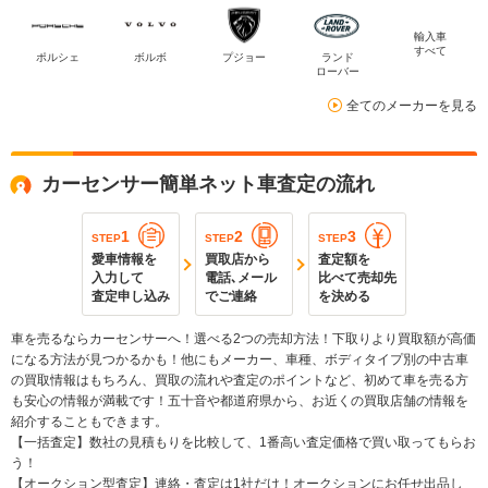
輸入車
すべて
ポルシェ
ボルボ
プジョー
ランド
ローバー
全てのメーカーを見る
カーセンサー簡単ネット車査定の流れ
1
2
3
STEP
STEP
STEP
愛車情報を
買取店から
査定額を
入力して
電話､メール
比べて売却先
査定申し込み
でご連絡
を決める
車を売るならカーセンサーへ！選べる2つの売却方法！下取りより買取額が高価
になる方法が見つかるかも！他にもメーカー、車種、ボディタイプ別の中古車
の買取情報はもちろん、買取の流れや査定のポイントなど、初めて車を売る方
も安心の情報が満載です！五十音や都道府県から、お近くの買取店舗の情報を
紹介することもできます。
【一括査定】数社の見積もりを比較して、1番高い査定価格で買い取ってもらお
う！
【オークション型査定】連絡・査定は1社だけ！オークションにお任せ出品し