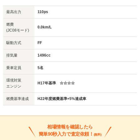
最高出力
110ps
燃費
0.0km/L
(JC08モード)
駆動方式
FF
排気量
1496cc
乗車定員
5名
環境対策
H17年基準 ☆☆☆☆
エンジン
燃費基準達成
H22年度燃費基準+5%達成車
相場情報を確認したら
簡単90秒入力で査定依頼！
(無料)