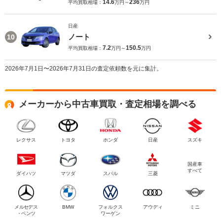
14.6
236
平均買取相場：
万円～
万円
日産
ノート
10
7.2
150.5
平均買取相場：
万円～
万円
2026年7月1日〜2026年7月31日の査定依頼数を元に集計。
メーカーから中古車買取・査定相場を調べる
レクサス
トヨタ
ホンダ
日産
スズキ
国産車
すべて
ダイハツ
マツダ
スバル
三菱
メルセデス
BMW
フォルクス
アウディ
ミニ
・ベンツ
ワーゲン