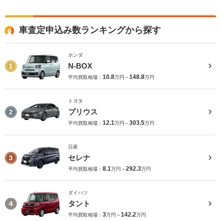
車査定申込み数ランキングから探す
ホンダ
N-BOX
1
10.8
148.8
平均買取相場：
万円～
万円
トヨタ
プリウス
2
12.1
303.5
平均買取相場：
万円～
万円
日産
セレナ
3
8.1
292.3
平均買取相場：
万円～
万円
ダイハツ
タント
4
3
142.2
平均買取相場：
万円～
万円