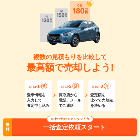
複数の見積もりを比較して
最高額で売却しよう!
1
2
3
STEP
STEP
STEP
愛車情報を
買取店から
査定額を
入力して
電話、メール
比べて売却先
査定申し込み
でご連絡
を決める
90秒で終わるカンタン入力
無
一括査定依頼スタート
料