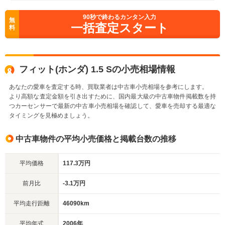
90
秒で終わるカンタン入力
無
一括査定スタート
料
フィット(ホンダ) 1.5 Sの小売相場情報
あなたの愛車を査定する時、買取業者は中古車小売相場を参考にします。
より高額な査定金額を引き出すために、国内最大級の中古車物件掲載数を持
つカーセンサーで最新の中古車小売相場を確認して、愛車を売却する最適な
タイミングを見極めましょう。
中古車物件の平均小売価格と掲載台数の推移
平均価格
117.3万円
前月比
-3.1万円
平均走行距離
46090km
平均年式
2006年