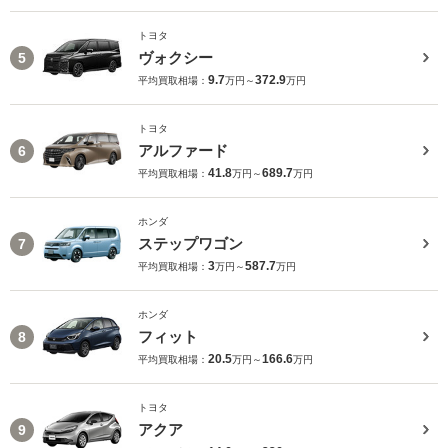
トヨタ
ヴォクシー
5
9.7
372.9
平均買取相場：
万円～
万円
トヨタ
アルファード
6
41.8
689.7
平均買取相場：
万円～
万円
ホンダ
ステップワゴン
7
3
587.7
平均買取相場：
万円～
万円
ホンダ
フィット
8
20.5
166.6
平均買取相場：
万円～
万円
トヨタ
アクア
9