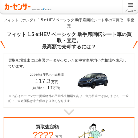
メニュー
フィット（ホンダ） 1.5 e:HEV ベーシック 助手席回転シート車の車買取・車査
定
フィット 1.5 e:HEV ベーシック 助手席回転シート車の買
取・査定。
最高額で売却するには？
買取相場算出には参照データが少ないため中古車平均小売相場を表示し
ています。
2026年8月平均小売相場
117.3
万円
-1.7
（前月比：
万円）
※上記はカーセンサー掲載物件の平均小売相場であり、査定相場ではありません。一般
的に、査定価格は小売価格より低くなります。
買取査定額
????
万円