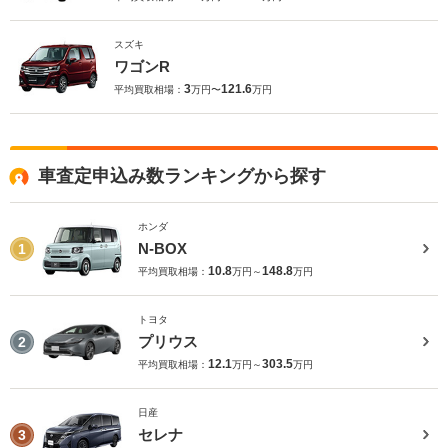
スズキ
ワゴンR
3
121.6
平均買取相場：
万円〜
万円
車査定申込み数ランキングから探す
ホンダ
N-BOX
1
10.8
148.8
平均買取相場：
万円～
万円
トヨタ
プリウス
2
12.1
303.5
平均買取相場：
万円～
万円
日産
セレナ
3