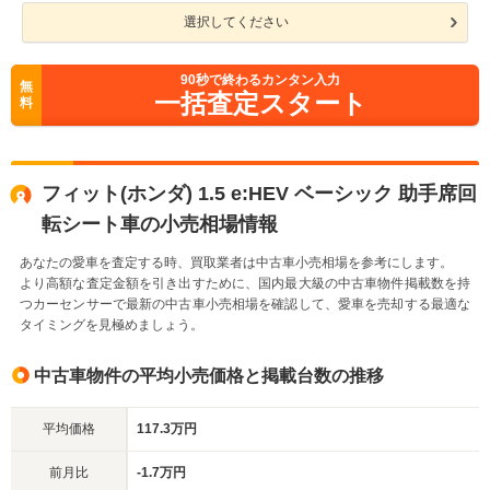
選択してください
90
秒で終わるカンタン入力
無
一括査定スタート
料
フィット(ホンダ) 1.5 e:HEV ベーシック 助手席回
転シート車の小売相場情報
あなたの愛車を査定する時、買取業者は中古車小売相場を参考にします。
より高額な査定金額を引き出すために、国内最大級の中古車物件掲載数を持
つカーセンサーで最新の中古車小売相場を確認して、愛車を売却する最適な
タイミングを見極めましょう。
中古車物件の平均小売価格と掲載台数の推移
平均価格
117.3万円
前月比
-1.7万円