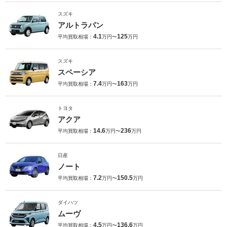
スズキ
アルトラパン
4.1
125
平均買取相場：
万円〜
万円
スズキ
スペーシア
7.4
163
平均買取相場：
万円〜
万円
トヨタ
アクア
14.6
236
平均買取相場：
万円〜
万円
日産
ノート
7.2
150.5
平均買取相場：
万円〜
万円
ダイハツ
ムーヴ
4.5
136.6
平均買取相場：
万円〜
万円