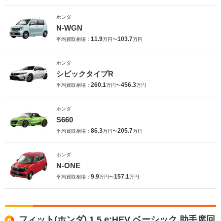
ホンダ
N-WGN
11.9
103.7
平均買取相場：
万円〜
万円
ホンダ
シビックタイプR
260.1
456.3
平均買取相場：
万円〜
万円
ホンダ
S660
86.3
205.7
平均買取相場：
万円〜
万円
ホンダ
N-ONE
9.9
157.1
平均買取相場：
万円〜
万円
フィット(ホンダ) 1.5 e:HEV ベーシック 助手席回