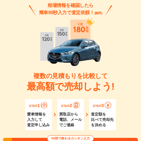
相場情報を確認したら
簡単90秒入力で査定依頼！
(無料)
複数の見積もりを比較して
最高額で売却しよう!
1
2
3
STEP
STEP
STEP
愛車情報を
買取店から
査定額を
入力して
電話、メール
比べて売却先
査定申し込み
でご連絡
を決める
90秒で終わるカンタン入力