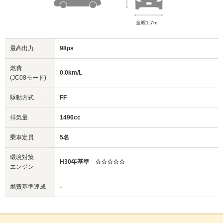
全幅1.7m
最高出力
98ps
燃費
0.0km/L
(JC08モード)
駆動方式
FF
排気量
1496cc
乗車定員
5名
環境対策
H30年基準 ☆☆☆☆☆
エンジン
燃費基準達成
-