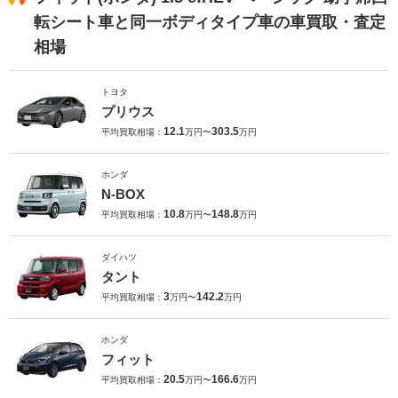
転シート車と同一ボディタイプ車の車買取・査定
相場
トヨタ
プリウス
12.1
303.5
平均買取相場：
万円〜
万円
ホンダ
N-BOX
10.8
148.8
平均買取相場：
万円〜
万円
ダイハツ
タント
3
142.2
平均買取相場：
万円〜
万円
ホンダ
フィット
20.5
166.6
平均買取相場：
万円〜
万円