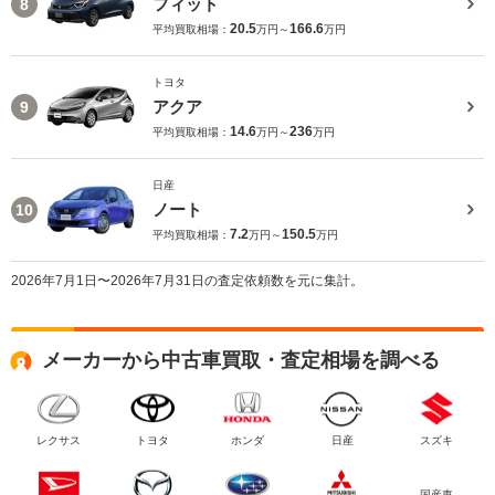
フィット
8
20.5
166.6
平均買取相場：
万円～
万円
トヨタ
アクア
9
14.6
236
平均買取相場：
万円～
万円
日産
ノート
10
7.2
150.5
平均買取相場：
万円～
万円
2026年7月1日〜2026年7月31日の査定依頼数を元に集計。
メーカーから中古車買取・査定相場を調べる
レクサス
トヨタ
ホンダ
日産
スズキ
国産車