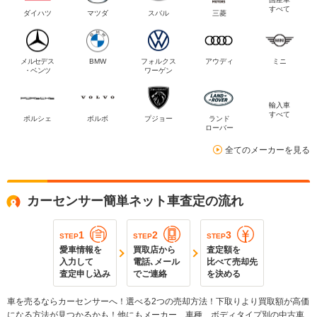
すべて
ダイハツ
マツダ
スバル
三菱
メルセデス
BMW
フォルクス
アウディ
ミニ
・ベンツ
ワーゲン
輸入車
すべて
ポルシェ
ボルボ
プジョー
ランド
ローバー
全てのメーカーを見る
カーセンサー簡単ネット車査定の流れ
1
2
3
STEP
STEP
STEP
愛車情報を
買取店から
査定額を
入力して
電話､メール
比べて売却先
査定申し込み
でご連絡
を決める
車を売るならカーセンサーへ！選べる2つの売却方法！下取りより買取額が高価
になる方法が見つかるかも！他にもメーカー、車種、ボディタイプ別の中古車