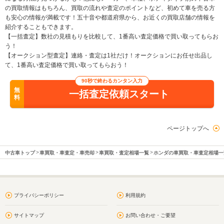
の買取情報はもちろん、買取の流れや査定のポイントなど、初めて車を売る方
も安心の情報が満載です！五十音や都道府県から、お近くの買取店舗の情報を
紹介することもできます。
【一括査定】数社の見積もりを比較して、1番高い査定価格で買い取ってもらお
う！
【オークション型査定】連絡・査定は1社だけ！オークションにお任せ出品し
て、1番高い査定価格で買い取ってもらおう！
90秒で終わるカンタン入力
無
一括査定依頼スタート
料
ページトップへ
中古車トップ
車買取・車査定・車売却
車買取・査定相場一覧
ホンダの車買取・車査定相場一
プライバシーポリシー
利用規約
サイトマップ
お問い合わせ・ご要望