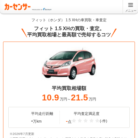
メニュー
フィット（ホンダ） 1.5 XHの車買取・車査定
フィット 1.5 XHの買取・査定。
平均買取相場と最高額で売却するコツ
平均買取相場額
10.9
21.5
万円～
万円
平均走行距離
平均査定満足度
-
-
(-件)
万km
点
※2026年7月更新