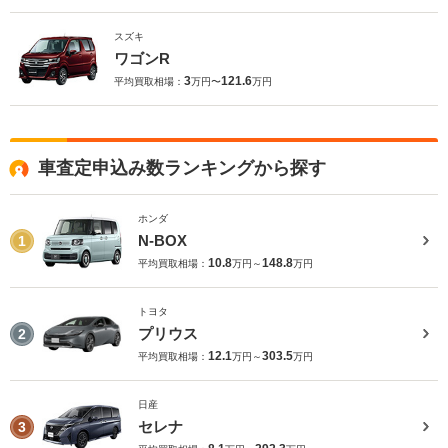
スズキ
ワゴンR
3
121.6
平均買取相場：
万円〜
万円
車査定申込み数ランキングから探す
ホンダ
N-BOX
1
10.8
148.8
平均買取相場：
万円～
万円
トヨタ
プリウス
2
12.1
303.5
平均買取相場：
万円～
万円
日産
セレナ
3