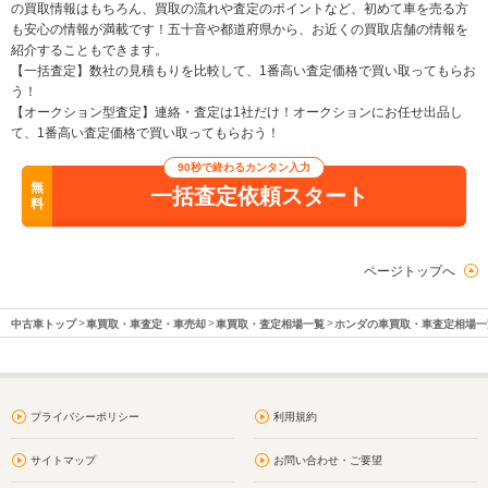
の買取情報はもちろん、買取の流れや査定のポイントなど、初めて車を売る方
も安心の情報が満載です！五十音や都道府県から、お近くの買取店舗の情報を
紹介することもできます。
【一括査定】数社の見積もりを比較して、1番高い査定価格で買い取ってもらお
う！
【オークション型査定】連絡・査定は1社だけ！オークションにお任せ出品し
て、1番高い査定価格で買い取ってもらおう！
90秒で終わるカンタン入力
無
一括査定依頼スタート
料
ページトップへ
中古車トップ
車買取・車査定・車売却
車買取・査定相場一覧
ホンダの車買取・車査定相場一
プライバシーポリシー
利用規約
サイトマップ
お問い合わせ・ご要望