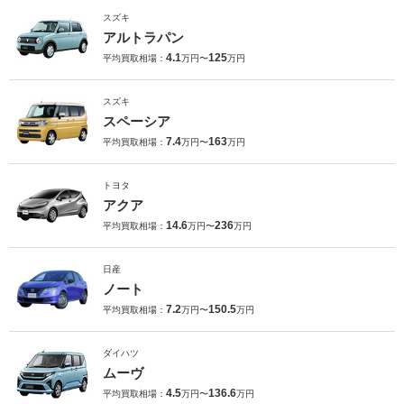
スズキ
アルトラパン
4.1
125
平均買取相場：
万円〜
万円
スズキ
スペーシア
7.4
163
平均買取相場：
万円〜
万円
トヨタ
アクア
14.6
236
平均買取相場：
万円〜
万円
日産
ノート
7.2
150.5
平均買取相場：
万円〜
万円
ダイハツ
ムーヴ
4.5
136.6
平均買取相場：
万円〜
万円