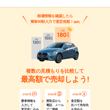
相場情報を確認したら
簡単90秒入力で査定依頼！
(無料)
複数の見積もりを比較して
最高額で売却しよう!
1
2
3
STEP
STEP
STEP
愛車情報を
買取店から
査定額を
入力して
電話、メール
比べて売却先
査定申し込み
でご連絡
を決める