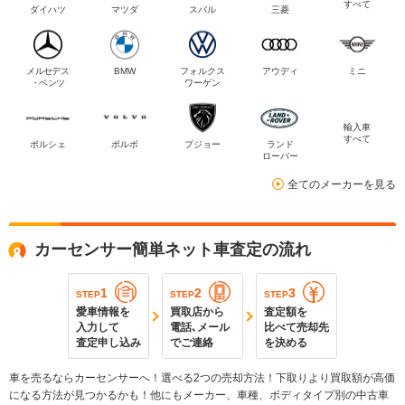
すべて
ダイハツ
マツダ
スバル
三菱
メルセデス
BMW
フォルクス
アウディ
ミニ
・ベンツ
ワーゲン
輸入車
すべて
ポルシェ
ボルボ
プジョー
ランド
ローバー
全てのメーカーを見る
カーセンサー簡単ネット車査定の流れ
1
2
3
STEP
STEP
STEP
愛車情報を
買取店から
査定額を
入力して
電話､メール
比べて売却先
査定申し込み
でご連絡
を決める
車を売るならカーセンサーへ！選べる2つの売却方法！下取りより買取額が高価
になる方法が見つかるかも！他にもメーカー、車種、ボディタイプ別の中古車