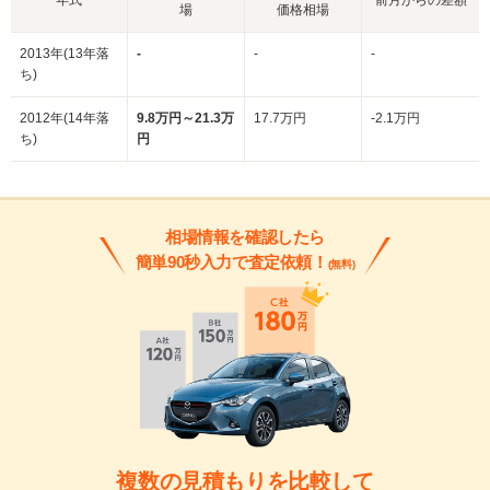
場
価格相場
2013年(13年落
-
-
-
ち)
2012年(14年落
9.8万円～21.3万
17.7万円
-2.1万円
ち)
円
相場情報を確認したら
簡単90秒入力で査定依頼！
(無料)
複数の見積もりを比較して