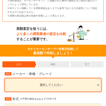
※買取相場は「カーセンサーネット」に掲載された物件の価格を元に独自の集計ロジ
ックによって算出しています。
※本サイトに掲載している買取相場はあくまでも参考でありその正確性について保証
するものではありません。
※実際の査定額は車の装備や状態によって異なります。
高額査定を狙うには、
より多くの買取業者の査定を比較
することが重要です。
今すぐカーセンサーで一括査定依頼して
最高額で売却しましょう！
入力
確認
完了
メーカー・車種・グレード
必須
選択してください
年式
必須
※不明の場合はおおよそでOKです