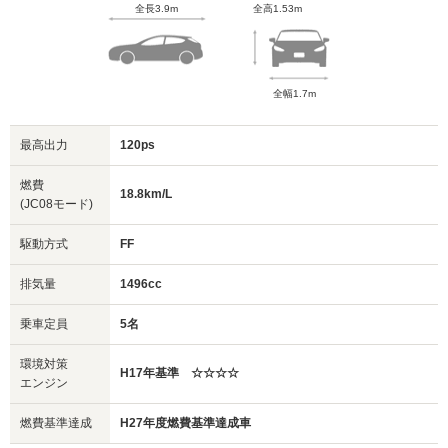
全長3.9m
全高1.53m
全幅1.7m
最高出力
120ps
燃費
18.8km/L
(JC08モード)
駆動方式
FF
排気量
1496cc
乗車定員
5名
環境対策
H17年基準 ☆☆☆☆
エンジン
燃費基準達成
H27年度燃費基準達成車