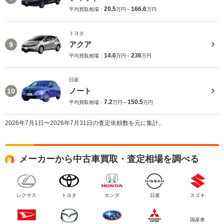
20.5
166.6
平均買取相場：
万円～
万円
トヨタ
アクア
9
14.6
236
平均買取相場：
万円～
万円
日産
ノート
10
7.2
150.5
平均買取相場：
万円～
万円
2026年7月1日〜2026年7月31日の査定依頼数を元に集計。
メーカーから中古車買取・査定相場を調べる
レクサス
トヨタ
ホンダ
日産
スズキ
国産車