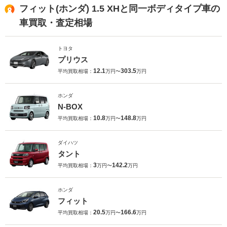
フィット(ホンダ) 1.5 XHと同一ボディタイプ車の
車買取・査定相場
トヨタ
プリウス
12.1
303.5
平均買取相場：
万円〜
万円
ホンダ
N-BOX
10.8
148.8
平均買取相場：
万円〜
万円
ダイハツ
タント
3
142.2
平均買取相場：
万円〜
万円
ホンダ
フィット
20.5
166.6
平均買取相場：
万円〜
万円