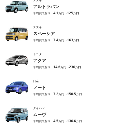
スズキ
アルトラパン
4.1
125
平均買取相場：
万円〜
万円
スズキ
スペーシア
7.4
163
平均買取相場：
万円〜
万円
トヨタ
アクア
14.6
236
平均買取相場：
万円〜
万円
日産
ノート
7.2
150.5
平均買取相場：
万円〜
万円
ダイハツ
ムーヴ
4.5
136.6
平均買取相場：
万円〜
万円