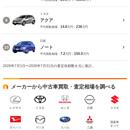
トヨタ
アクア
9
14.6
236
平均買取相場：
万円～
万円
日産
ノート
10
7.2
150.5
平均買取相場：
万円～
万円
2026年7月1日〜2026年7月31日の査定依頼数を元に集計。
メーカーから中古車買取・査定相場を調べる
レクサス
トヨタ
ホンダ
日産
スズキ
国産車
すべて
ダイハツ
マツダ
スバル
三菱