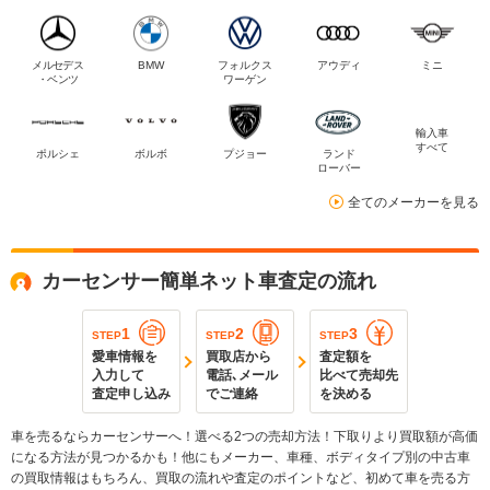
メルセデス
BMW
フォルクス
アウディ
ミニ
・ベンツ
ワーゲン
輸入車
すべて
ポルシェ
ボルボ
プジョー
ランド
ローバー
全てのメーカーを見る
カーセンサー簡単ネット車査定の流れ
1
2
3
STEP
STEP
STEP
愛車情報を
買取店から
査定額を
入力して
電話､メール
比べて売却先
査定申し込み
でご連絡
を決める
車を売るならカーセンサーへ！選べる2つの売却方法！下取りより買取額が高価
になる方法が見つかるかも！他にもメーカー、車種、ボディタイプ別の中古車
の買取情報はもちろん、買取の流れや査定のポイントなど、初めて車を売る方