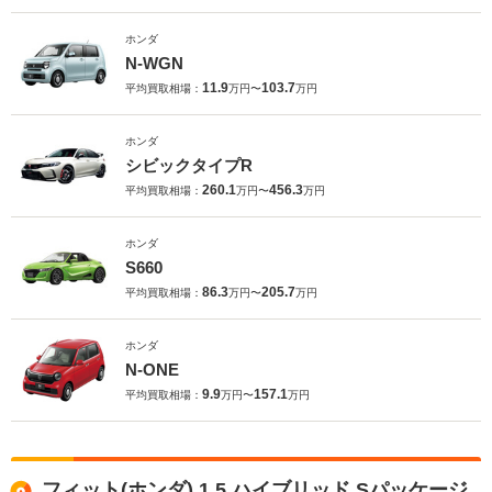
ホンダ
N-WGN
11.9
103.7
平均買取相場：
万円〜
万円
ホンダ
シビックタイプR
260.1
456.3
平均買取相場：
万円〜
万円
ホンダ
S660
86.3
205.7
平均買取相場：
万円〜
万円
ホンダ
N-ONE
9.9
157.1
平均買取相場：
万円〜
万円
フィット(ホンダ) 1.5 ハイブリッド Sパッケージ