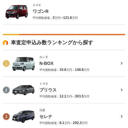
スズキ
ワゴンR
3
121.6
平均買取相場：
万円〜
万円
車査定申込み数ランキングから探す
ホンダ
N-BOX
1
10.8
148.8
平均買取相場：
万円～
万円
トヨタ
プリウス
2
12.1
303.5
平均買取相場：
万円～
万円
日産
セレナ
3
8.1
292.3
平均買取相場：
万円～
万円