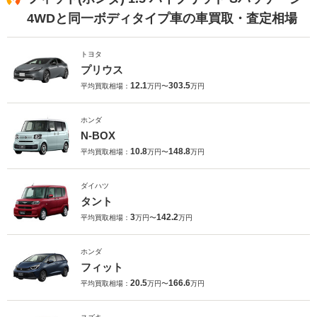
4WDと同一ボディタイプ車の車買取・査定相場
トヨタ
プリウス
12.1
303.5
平均買取相場：
万円〜
万円
ホンダ
N-BOX
10.8
148.8
平均買取相場：
万円〜
万円
ダイハツ
タント
3
142.2
平均買取相場：
万円〜
万円
ホンダ
フィット
20.5
166.6
平均買取相場：
万円〜
万円