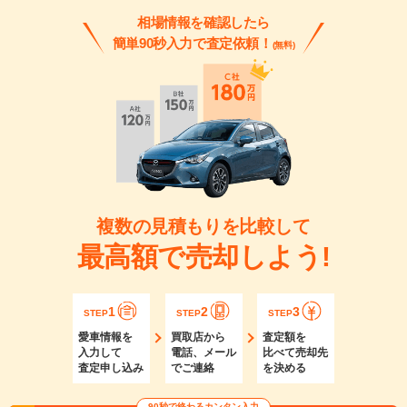
相場情報を確認したら
簡単90秒入力で査定依頼！
(無料)
複数の見積もりを比較して
最高額で売却しよう!
1
2
3
STEP
STEP
STEP
愛車情報を
買取店から
査定額を
入力して
電話、メール
比べて売却先
査定申し込み
でご連絡
を決める
90秒で終わるカンタン入力