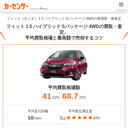
メニュー
フィット（ホンダ） 1.5 ハイブリッド Sパッケージ 4WDの車買取・車査定
フィット 1.5 ハイブリッド Sパッケージ 4WDの買取・査
定。
平均買取相場と最高額で売却するコツ
平均買取相場額
41
68.7
万円～
万円
平均走行距離
平均査定満足度
10
5
(
1
件)
万km
点