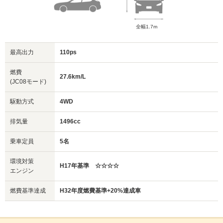
全幅1.7m
最高出力
110ps
燃費
27.6km/L
(JC08モード)
駆動方式
4WD
排気量
1496cc
乗車定員
5名
環境対策
H17年基準 ☆☆☆☆
エンジン
燃費基準達成
H32年度燃費基準+20%達成車