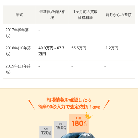
最新買取価格相
1ヶ月前の買取
年式
前月からの差額
場
価格相場
2017年(9年落
-
-
-
ち)
2016年(10年落
40.9万円～67.7
55.5万円
-1.2万円
ち)
万円
2015年(11年落
-
-
-
ち)
相場情報を確認したら
簡単90秒入力で査定依頼！
(無料)