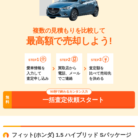
複数の見積もりを比較して
最高額で売却しよう!
1
2
3
STEP
STEP
STEP
愛車情報を
買取店から
査定額を
入力して
電話、メール
比べて売却先
査定申し込み
でご連絡
を決める
90秒で終わるカンタン入力
無
一括査定依頼スタート
料
フィット(ホンダ) 1.5 ハイブリッド Sパッケージ