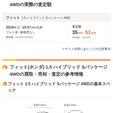
4WDの実際の査定額
フィット
1.5 ハイブリッド Sパッケージ 4WD
査定額
2016
10.0
年式 /
万km未満
35
51
ブルー系 / 修復歴なし
万円～
万円
秋田県
2026
年
3
月売却
売却額：
46
万円
クチコミ利用にあたっての注意事項
フィット(ホンダ) 1.5 ハイブリッド Sパッケージ
4WDの買取・売却・査定の参考情報
フィット 1.5 ハイブリッド Sパッケージ 4WDの基本スペ
ック
全長3.96m
全高1.55m