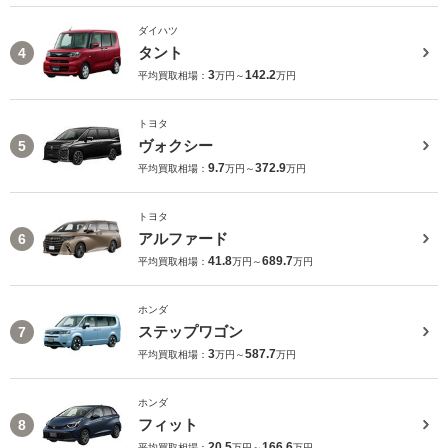
ダイハツ
タント
4
3
142.2
平均買取相場：
万円～
万円
トヨタ
ヴォクシー
5
9.7
372.9
平均買取相場：
万円～
万円
トヨタ
アルファード
6
41.8
689.7
平均買取相場：
万円～
万円
ホンダ
ステップワゴン
7
3
587.7
平均買取相場：
万円～
万円
ホンダ
フィット
8
20.5
166.6
平均買取相場：
万円～
万円