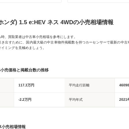
ンダ) 1.5 e:HEV ネス 4WDの小売相場情報
る時、買取業者は中古車小売相場を参考にします。
引き出すために、国内最大級の中古車物件掲載数を持つカーセンサーで最新の中古
タイミングを見極めましょう。
均小売価格と掲載台数の推移
117.3万円
平均走行距離
4609
-2.2万円
平均年式
2021
車小売相場情報