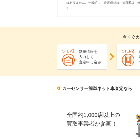
はありません。一般的に、査定価格は小売価格より
す。
今すぐカ
1
2
STEP
STEP
愛車情報を
入力して
査定申し込み
カーセンサー簡単ネット車査定なら
全国約1,000店以上の
買取事業者が参画！