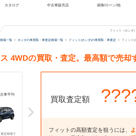
カタログ
中古車販売店
保険/ローン/他
フィット（ホンダ） 
相場一覧
ホンダの車買取・車査定相場一覧
フィット(ホンダ)の車買取・車査定
フィット(ホ
EV ネス 4WDの買取・査定。最高額で売
???
古車平均
買取査定額
フィットの高額査定を狙うには、
よ
、査定相場で