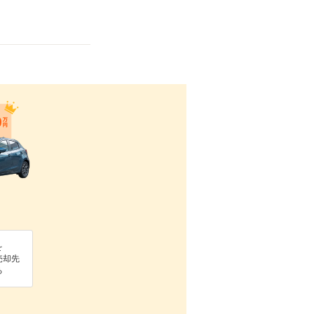
を
売却先
る