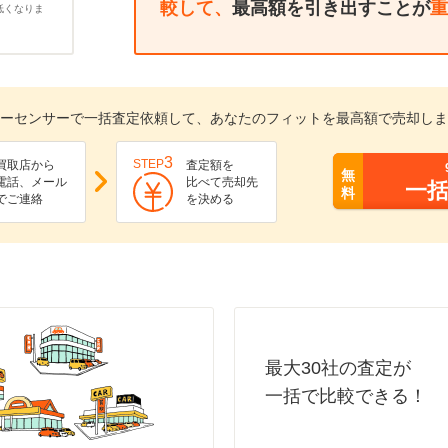
較して、
最高額を引き出すことが
重
低くなりま
ーセンサーで一括査定依頼して、あなたのフィットを最高額で売却しま
3
STEP
買取店から
査定額を
無
電話、メール
比べて売却先
一
料
でご連絡
を決める
最大30社の査定が
一括で比較できる！