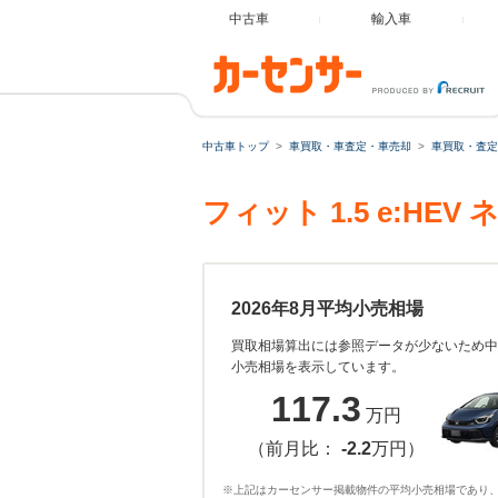
中古車
輸入車
中古車トップ
車買取・車査定・車売却
車買取・査定
フィット 1.5 e:H
2026年8月平均小売相場
買取相場算出には参照データが少ないため中
小売相場を表示しています。
117.3
万円
（前月比：
-2.2
万円）
※上記はカーセンサー掲載物件の平均小売相場であり