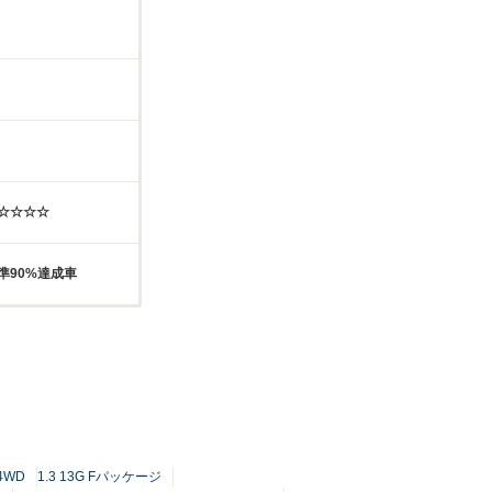
☆☆☆☆☆
準90%達成車
4WD
1.3 13G Fパッケージ