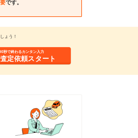
要
です。
しょう！
90秒で終わるカンタン入力
括査定依頼スタート