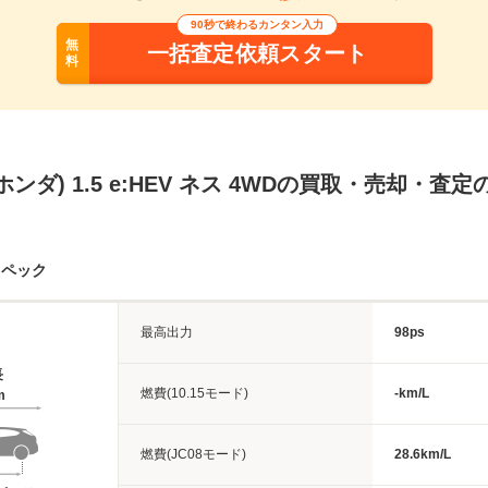
90秒で終わるカンタン入力
無
一括査定依頼スタート
料
ンダ) 1.5 e:HEV ネス 4WDの買取・売却・査
スペック
最高出力
98ps
長
燃費(10.15モード)
-km/L
m
燃費(JC08モード)
28.6km/L