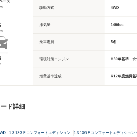
ベース
3m
駆動方式
4WD
排気量
1496cc
高
7m
乗車定員
5名
幅
環境対策エンジン
H30年基準 
m
燃費基準達成
R12年度燃費基
レード詳細
4WD
1.3 13G F コンフォートエディション
1.3 13G F コンフォートエディション 