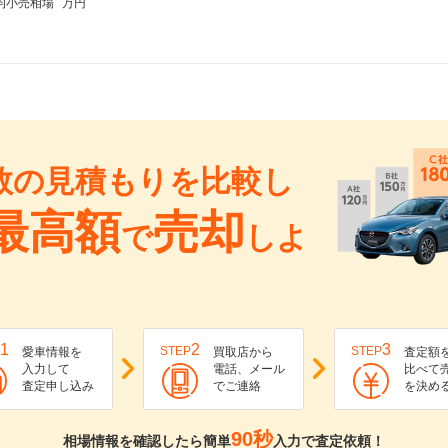
均小売相場
万円
数の見積もりを比較し
最高額
売却
で
しよ
1
2
3
STEP
STEP
愛車情報を
買取店から
査定額
入力して
電話、メール
比べて
査定申し込み
でご連絡
を決め
90秒
相場情報を確認したら簡単
入力で査定依頼！