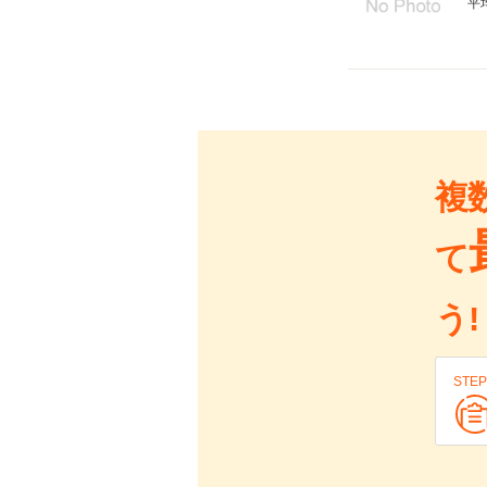
平
複
て
う!
STEP