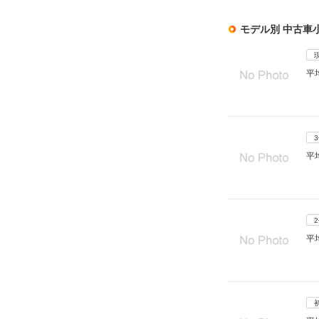
モデル別 中古車
平
平
平