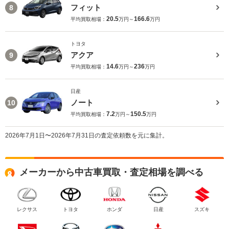
フィット
8
20.5
166.6
平均買取相場：
万円～
万円
トヨタ
アクア
9
14.6
236
平均買取相場：
万円～
万円
日産
ノート
10
7.2
150.5
平均買取相場：
万円～
万円
2026年7月1日〜2026年7月31日の査定依頼数を元に集計。
メーカーから中古車買取・査定相場を調べる
レクサス
トヨタ
ホンダ
日産
スズキ