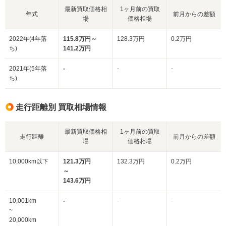
最新買取価格相
1ヶ月前の買取
年式
前月からの差額
場
価格相場
2022年(4年落
115.8万円～
128.3万円
0.2万円
ち)
141.2万円
2021年(5年落
-
-
-
ち)
走行距離別 買取相場情報
最新買取価格相
1ヶ月前の買取
走行距離
前月からの差額
場
価格相場
10,000km以下
121.3万円
132.3万円
0.2万円
～
143.6万円
10,001km
-
-
-
~
20,000km