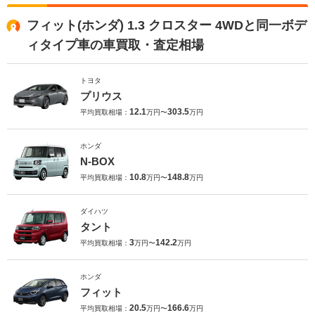
フィット(ホンダ) 1.3 クロスター 4WDと同一ボデ
ィタイプ車の車買取・査定相場
トヨタ
プリウス
12.1
303.5
平均買取相場：
万円〜
万円
ホンダ
N-BOX
10.8
148.8
平均買取相場：
万円〜
万円
ダイハツ
タント
3
142.2
平均買取相場：
万円〜
万円
ホンダ
フィット
20.5
166.6
平均買取相場：
万円〜
万円