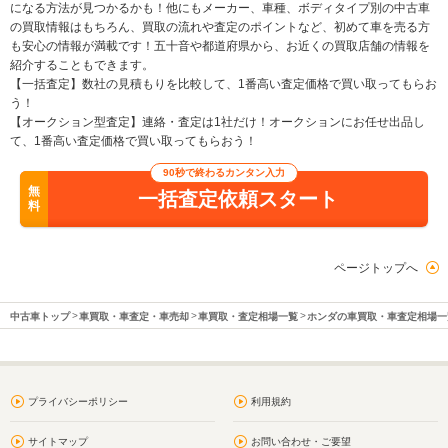
になる方法が見つかるかも！他にもメーカー、車種、ボディタイプ別の中古車
の買取情報はもちろん、買取の流れや査定のポイントなど、初めて車を売る方
も安心の情報が満載です！五十音や都道府県から、お近くの買取店舗の情報を
紹介することもできます。
【一括査定】数社の見積もりを比較して、1番高い査定価格で買い取ってもらお
う！
【オークション型査定】連絡・査定は1社だけ！オークションにお任せ出品し
て、1番高い査定価格で買い取ってもらおう！
90秒で終わるカンタン入力
無
一括査定依頼スタート
料
ページトップへ
中古車トップ
車買取・車査定・車売却
車買取・査定相場一覧
ホンダの車買取・車査定相場一
プライバシーポリシー
利用規約
サイトマップ
お問い合わせ・ご要望