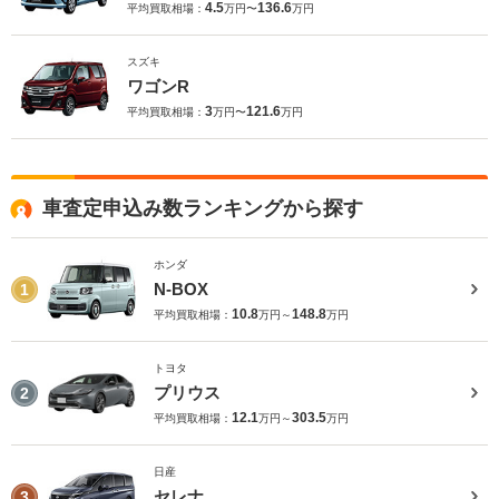
4.5
136.6
平均買取相場：
万円〜
万円
スズキ
ワゴンR
3
121.6
平均買取相場：
万円〜
万円
車査定申込み数ランキングから探す
ホンダ
N-BOX
1
10.8
148.8
平均買取相場：
万円～
万円
トヨタ
プリウス
2
12.1
303.5
平均買取相場：
万円～
万円
日産
セレナ
3