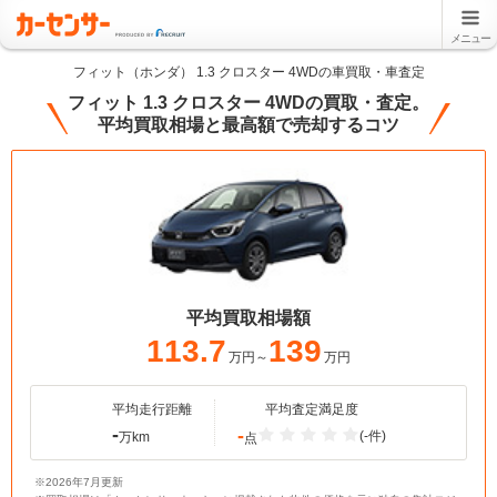
メニュー
フィット（ホンダ） 1.3 クロスター 4WDの車買取・車査定
フィット 1.3 クロスター 4WDの買取・査定。
平均買取相場と最高額で売却するコツ
平均買取相場額
113.7
139
万円～
万円
平均走行距離
平均査定満足度
-
-
(-件)
万km
点
※2026年7月更新