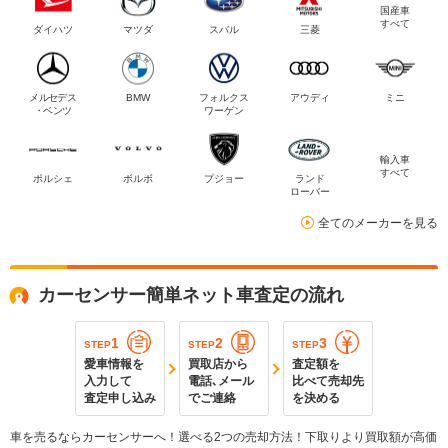
国産車
すべて
ダイハツ
マツダ
スバル
三菱
メルセデス
BMW
フォルクス
アウディ
ミニ
・ベンツ
ワーゲン
輸入車
すべて
ポルシェ
ボルボ
プジョー
ランド
ローバー
全てのメーカーを見る
カーセンサー簡単ネット車査定の流れ
1
2
3
STEP
STEP
STEP
愛車情報を
買取店から
査定額を
入力して
電話､メール
比べて売却先
査定申し込み
でご連絡
を決める
車を売るならカーセンサーへ！選べる2つの売却方法！下取りより買取額が高価