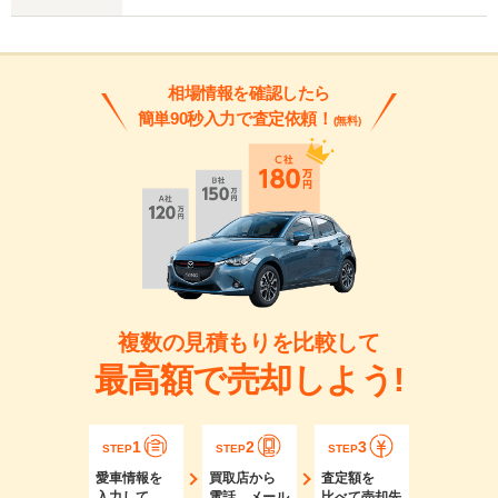
相場情報を確認したら
簡単90秒入力で査定依頼！
(無料)
複数の見積もりを比較して
最高額で売却しよう!
1
2
3
STEP
STEP
STEP
愛車情報を
買取店から
査定額を
入力して
電話、メール
比べて売却先