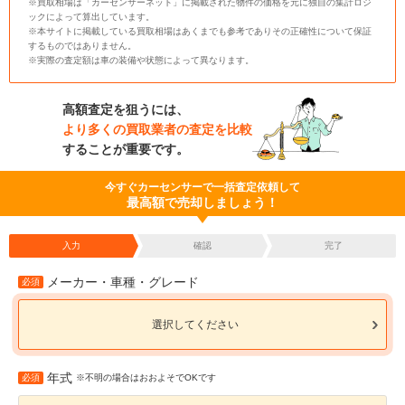
※買取相場は「カーセンサーネット」に掲載された物件の価格を元に独自の集計ロジ
ックによって算出しています。
※本サイトに掲載している買取相場はあくまでも参考でありその正確性について保証
するものではありません。
※実際の査定額は車の装備や状態によって異なります。
高額査定を狙うには、
より多くの買取業者の査定を比較
することが重要です。
今すぐカーセンサーで一括査定依頼して
最高額で売却しましょう！
入力
確認
完了
メーカー・車種・グレード
必須
選択してください
年式
必須
※不明の場合はおおよそでOKです