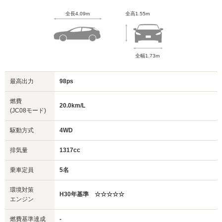
全長4.09m
全高1.55m
全幅1.73m
最高出力
98ps
燃費
20.0km/L
(JC08モード)
駆動方式
4WD
排気量
1317cc
乗車定員
5名
環境対策
H30年基準 ☆☆☆☆☆
エンジン
燃費基準達成
-