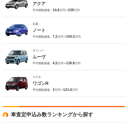
アクア
14.6
236
平均買取相場：
万円〜
万円
日産
ノート
7.2
150.5
平均買取相場：
万円〜
万円
ダイハツ
ムーヴ
4.5
136.6
平均買取相場：
万円〜
万円
スズキ
ワゴンR
3
121.6
平均買取相場：
万円〜
万円
車査定申込み数ランキングから探す