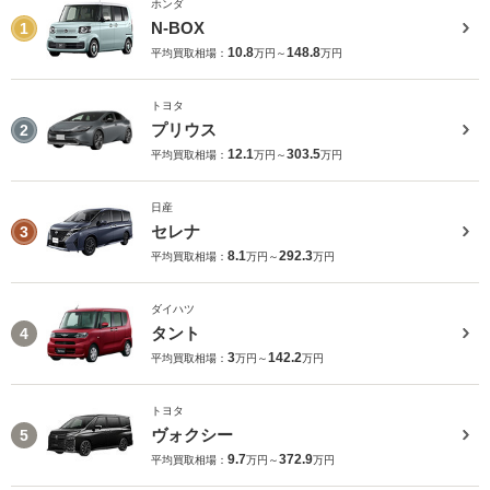
ホンダ
N-BOX
1
10.8
148.8
平均買取相場：
万円～
万円
トヨタ
プリウス
2
12.1
303.5
平均買取相場：
万円～
万円
日産
セレナ
3
8.1
292.3
平均買取相場：
万円～
万円
ダイハツ
タント
4
3
142.2
平均買取相場：
万円～
万円
トヨタ
ヴォクシー
5
9.7
372.9
平均買取相場：
万円～
万円