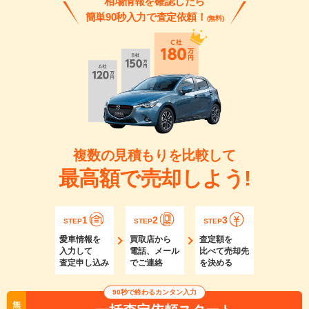
相場情報を確認したら
簡単90秒入力で査定依頼！
(無料)
複数の見積もりを比較して
最高額で売却しよう!
1
2
3
STEP
STEP
STEP
愛車情報を
買取店から
査定額を
入力して
電話、メール
比べて売却先
査定申し込み
でご連絡
を決める
90秒で終わるカンタン入力
無