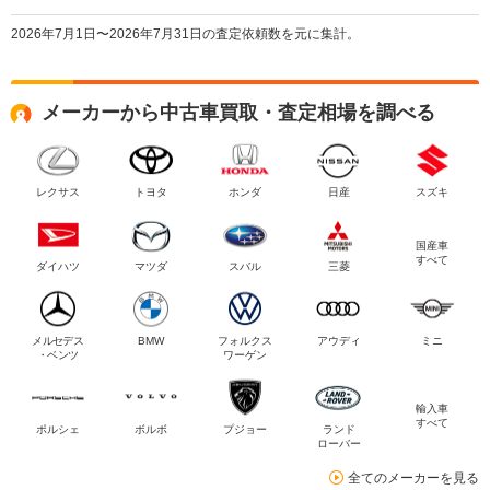
2026年7月1日〜2026年7月31日の査定依頼数を元に集計。
メーカーから中古車買取・査定相場を調べる
レクサス
トヨタ
ホンダ
日産
スズキ
国産車
すべて
ダイハツ
マツダ
スバル
三菱
メルセデス
BMW
フォルクス
アウディ
ミニ
・ベンツ
ワーゲン
輸入車
すべて
ポルシェ
ボルボ
プジョー
ランド
ローバー
全てのメーカーを見る