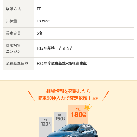
駆動方式
FF
排気量
1339cc
乗車定員
5名
環境対策
H17年基準 ☆☆☆☆
エンジン
燃費基準達成
H22年度燃費基準+25%達成車
相場情報を確認したら
簡単90秒入力で査定依頼！
(無料)