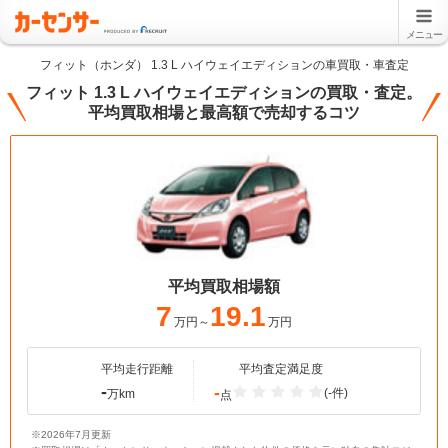
メニュー
フィット（ホンダ） 1.3 L ハイウェイエディションの車買取・車査定
フィット 1.3 L ハイウェイエディションの買取・査定。
平均買取相場と最高額で売却するコツ
平均買取相場額
7
19.1
万円～
万円
平均走行距離
平均査定満足度
-
-
(-件)
万km
点
※2026年7月更新