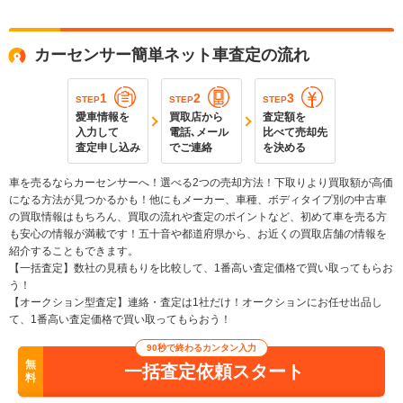
カーセンサー簡単ネット車査定の流れ
1
2
3
STEP
STEP
STEP
愛車情報を
買取店から
査定額を
入力して
電話､メール
比べて売却先
査定申し込み
でご連絡
を決める
車を売るならカーセンサーへ！選べる2つの売却方法！下取りより買取額が高価
になる方法が見つかるかも！他にもメーカー、車種、ボディタイプ別の中古車
の買取情報はもちろん、買取の流れや査定のポイントなど、初めて車を売る方
も安心の情報が満載です！五十音や都道府県から、お近くの買取店舗の情報を
紹介することもできます。
【一括査定】数社の見積もりを比較して、1番高い査定価格で買い取ってもらお
う！
【オークション型査定】連絡・査定は1社だけ！オークションにお任せ出品し
て、1番高い査定価格で買い取ってもらおう！
90秒で終わるカンタン入力
無
一括査定依頼スタート
料