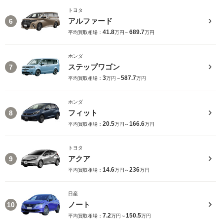
トヨタ
アルファード
6
41.8
689.7
平均買取相場：
万円～
万円
ホンダ
ステップワゴン
7
3
587.7
平均買取相場：
万円～
万円
ホンダ
フィット
8
20.5
166.6
平均買取相場：
万円～
万円
トヨタ
アクア
9
14.6
236
平均買取相場：
万円～
万円
日産
ノート
10
7.2
150.5
平均買取相場：
万円～
万円