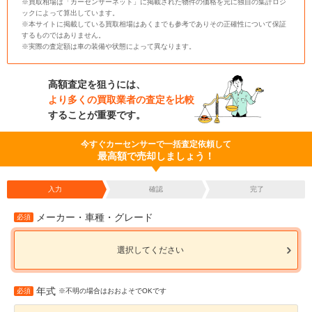
※買取相場は「カーセンサーネット」に掲載された物件の価格を元に独自の集計ロジ
ックによって算出しています。
※本サイトに掲載している買取相場はあくまでも参考でありその正確性について保証
するものではありません。
※実際の査定額は車の装備や状態によって異なります。
高額査定を狙うには、
より多くの買取業者の査定を比較
することが重要です。
今すぐカーセンサーで一括査定依頼して
最高額で売却しましょう！
入力
確認
完了
メーカー・車種・グレード
必須
選択してください
年式
必須
※不明の場合はおおよそでOKです