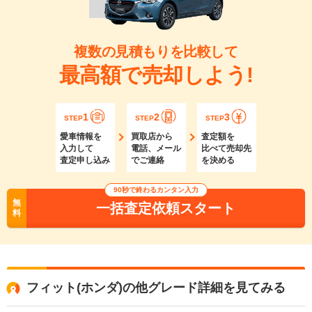
複数の見積もりを比較して
最高額で売却しよう!
1
2
3
STEP
STEP
STEP
愛車情報を
買取店から
査定額を
入力して
電話、メール
比べて売却先
査定申し込み
でご連絡
を決める
90秒で終わるカンタン入力
無
一括査定依頼スタート
料
フィット(ホンダ)の他グレード詳細を見てみる