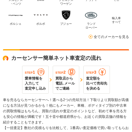
・ベンツ
ワーゲン
輸入車
すべて
ポルシェ
ボルボ
プジョー
ランド
ローバー
全てのメーカーを見る
カーセンサー簡単ネット車査定の流れ
1
2
3
STEP
STEP
STEP
愛車情報を
買取店から
査定額を
入力して
電話､メール
比べて売却先
査定申し込み
でご連絡
を決める
車を売るならカーセンサーへ！選べる2つの売却方法！下取りより買取額が高価
になる方法が見つかるかも！他にもメーカー、車種、ボディタイプ別の中古車
の買取情報はもちろん、買取の流れや査定のポイントなど、初めて車を売る方
も安心の情報が満載です！五十音や都道府県から、お近くの買取店舗の情報を
紹介することもできます。
【一括査定】数社の見積もりを比較して、1番高い査定価格で買い取ってもらお