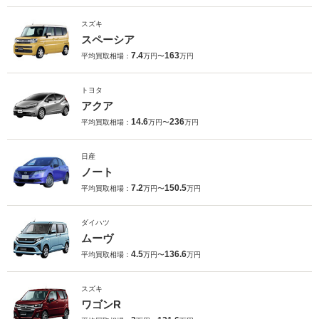
スズキ
スペーシア
7.4
163
平均買取相場：
万円〜
万円
トヨタ
アクア
14.6
236
平均買取相場：
万円〜
万円
日産
ノート
7.2
150.5
平均買取相場：
万円〜
万円
ダイハツ
ムーヴ
4.5
136.6
平均買取相場：
万円〜
万円
スズキ
ワゴンR