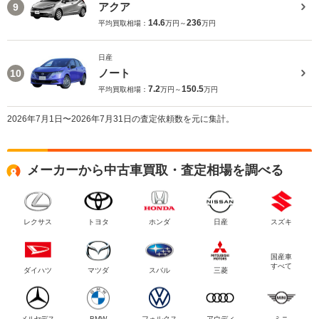
アクア
9
14.6
236
平均買取相場：
万円～
万円
日産
ノート
10
7.2
150.5
平均買取相場：
万円～
万円
2026年7月1日〜2026年7月31日の査定依頼数を元に集計。
メーカーから中古車買取・査定相場を調べる
レクサス
トヨタ
ホンダ
日産
スズキ
国産車
すべて
ダイハツ
マツダ
スバル
三菱
メルセデス
BMW
フォルクス
アウディ
ミニ