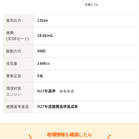
全幅1.7m
最高出力
132ps
燃費
19.0km/L
(JC08モード)
駆動方式
4WD
排気量
1496cc
乗車定員
5名
環境対策
H17年基準 ☆☆☆☆
エンジン
燃費基準達成
H27年度燃費基準達成車
相場情報を確認したら