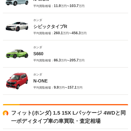
11.9
103.7
平均買取相場：
万円〜
万円
ホンダ
シビックタイプR
260.1
456.3
平均買取相場：
万円〜
万円
ホンダ
S660
86.3
205.7
平均買取相場：
万円〜
万円
ホンダ
N-ONE
9.9
157.1
平均買取相場：
万円〜
万円
フィット(ホンダ) 1.5 15X Lパッケージ 4WDと同
一ボディタイプ車の車買取・査定相場