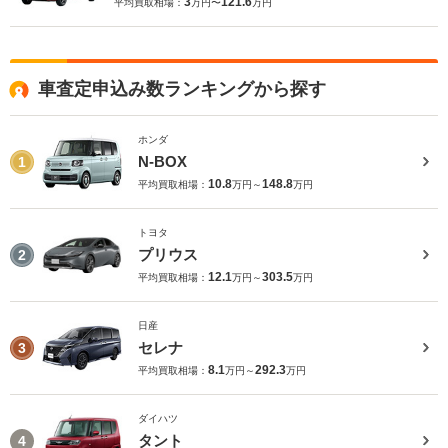
3
121.6
平均買取相場：
万円〜
万円
車査定申込み数ランキングから探す
ホンダ
N-BOX
1
10.8
148.8
平均買取相場：
万円～
万円
トヨタ
プリウス
2
12.1
303.5
平均買取相場：
万円～
万円
日産
セレナ
3
8.1
292.3
平均買取相場：
万円～
万円
ダイハツ
タント
4