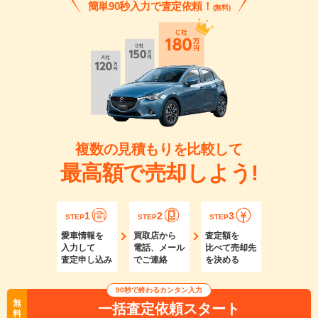
簡単90秒入力で査定依頼！
(無料)
複数の見積もりを比較して
最高額で売却しよう!
1
2
3
STEP
STEP
STEP
愛車情報を
買取店から
査定額を
入力して
電話、メール
比べて売却先
査定申し込み
でご連絡
を決める
90秒で終わるカンタン入力
無
一括査定依頼スタート
料