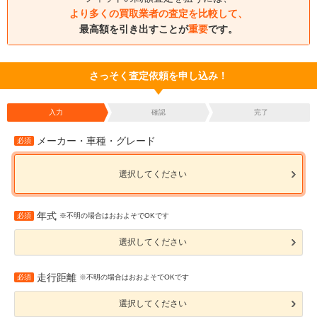
より多くの買取業者の査定を比較して、
最高額を引き出すことが
重要
です。
さっそく査定依頼を申し込み！
入力
確認
完了
メーカー・車種・グレード
必須
選択してください
年式
必須
※不明の場合はおおよそでOKです
選択してください
走行距離
必須
※不明の場合はおおよそでOKです
選択してください