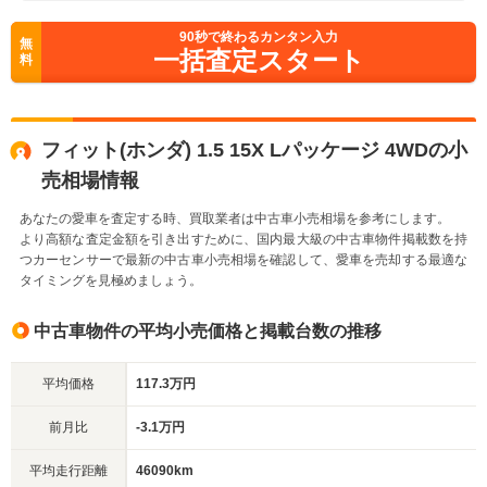
90
秒で終わるカンタン入力
無
一括査定スタート
料
フィット(ホンダ) 1.5 15X Lパッケージ 4WDの小
売相場情報
あなたの愛車を査定する時、買取業者は中古車小売相場を参考にします。
より高額な査定金額を引き出すために、国内最大級の中古車物件掲載数を持
つカーセンサーで最新の中古車小売相場を確認して、愛車を売却する最適な
タイミングを見極めましょう。
中古車物件の平均小売価格と掲載台数の推移
平均価格
117.3万円
前月比
-3.1万円
平均走行距離
46090km