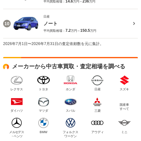
14.6
236
平均買取相場：
万円～
万円
日産
ノート
10
7.2
150.5
平均買取相場：
万円～
万円
2026年7月1日〜2026年7月31日の査定依頼数を元に集計。
メーカーから中古車買取・査定相場を調べる
レクサス
トヨタ
ホンダ
日産
スズキ
国産車
すべて
ダイハツ
マツダ
スバル
三菱
メルセデス
BMW
フォルクス
アウディ
ミニ
・ベンツ
ワーゲン