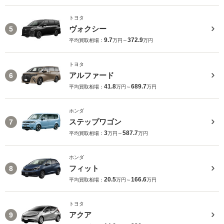
トヨタ
ヴォクシー
5
9.7
372.9
平均買取相場：
万円～
万円
トヨタ
アルファード
6
41.8
689.7
平均買取相場：
万円～
万円
ホンダ
ステップワゴン
7
3
587.7
平均買取相場：
万円～
万円
ホンダ
フィット
8
20.5
166.6
平均買取相場：
万円～
万円
トヨタ
アクア
9