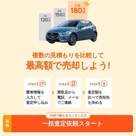
複数の見積もりを比較して
最高額で売却しよう!
1
2
3
STEP
STEP
STEP
愛車情報を
買取店から
査定額を
入力して
電話、メール
比べて売却先
査定申し込み
でご連絡
を決める
90秒で終わるカンタン入力
無
一括査定依頼スタート
料