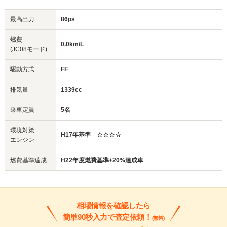
最高出力
86ps
燃費
0.0km/L
(JC08モード)
駆動方式
FF
排気量
1339cc
乗車定員
5名
環境対策
H17年基準 ☆☆☆☆
エンジン
燃費基準達成
H22年度燃費基準+20%達成車
相場情報を確認したら
簡単90秒入力で査定依頼！
(無料)