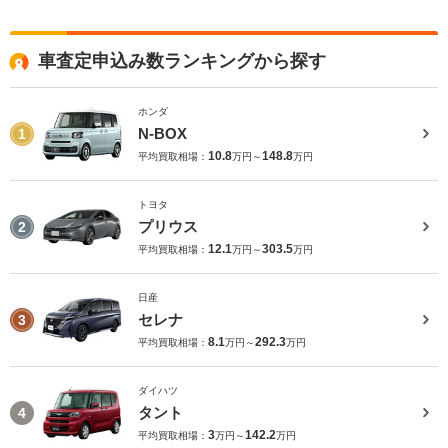
車査定申込み数ランキングから探す
ホンダ
N-BOX
1
10.8
148.8
平均買取相場：
万円～
万円
トヨタ
プリウス
2
12.1
303.5
平均買取相場：
万円～
万円
日産
セレナ
3
8.1
292.3
平均買取相場：
万円～
万円
ダイハツ
タント
4
3
142.2
平均買取相場：
万円～
万円