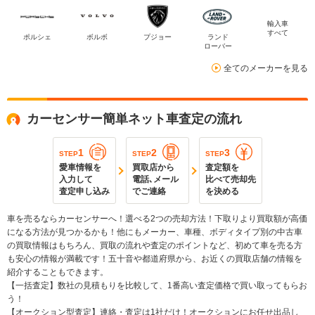
輸入車
すべて
ポルシェ
ボルボ
プジョー
ランド
ローバー
全てのメーカーを見る
カーセンサー簡単ネット車査定の流れ
1
2
3
STEP
STEP
STEP
愛車情報を
買取店から
査定額を
入力して
電話､メール
比べて売却先
査定申し込み
でご連絡
を決める
車を売るならカーセンサーへ！選べる2つの売却方法！下取りより買取額が高価
になる方法が見つかるかも！他にもメーカー、車種、ボディタイプ別の中古車
の買取情報はもちろん、買取の流れや査定のポイントなど、初めて車を売る方
も安心の情報が満載です！五十音や都道府県から、お近くの買取店舗の情報を
紹介することもできます。
【一括査定】数社の見積もりを比較して、1番高い査定価格で買い取ってもらお
う！
【オークション型査定】連絡・査定は1社だけ！オークションにお任せ出品し