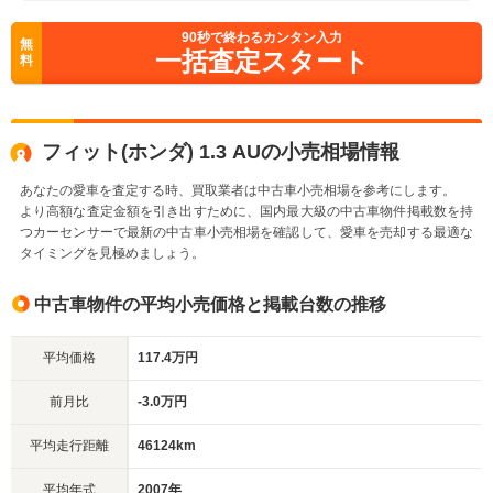
90
秒で終わるカンタン入力
無
一括査定スタート
料
フィット(ホンダ) 1.3 AUの小売相場情報
あなたの愛車を査定する時、買取業者は中古車小売相場を参考にします。
より高額な査定金額を引き出すために、国内最大級の中古車物件掲載数を持
つカーセンサーで最新の中古車小売相場を確認して、愛車を売却する最適な
タイミングを見極めましょう。
中古車物件の平均小売価格と掲載台数の推移
平均価格
117.4万円
前月比
-3.0万円
平均走行距離
46124km
平均年式
2007年