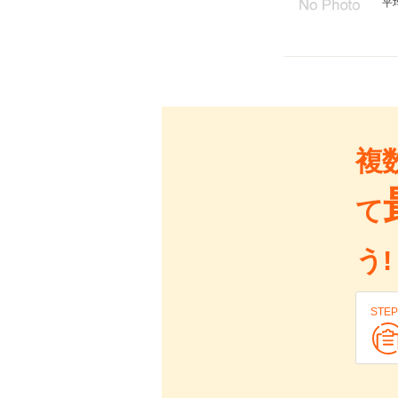
平
複
て
う!
STEP