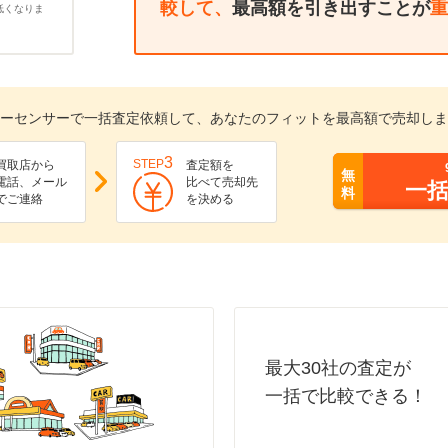
較して、
最高額を引き出すことが
重
低くなりま
ーセンサーで一括査定依頼して、あなたのフィットを最高額で売却しま
3
STEP
買取店から
査定額を
無
電話、メール
比べて売却先
一
料
でご連絡
を決める
最大30社の査定が
一括で比較できる！