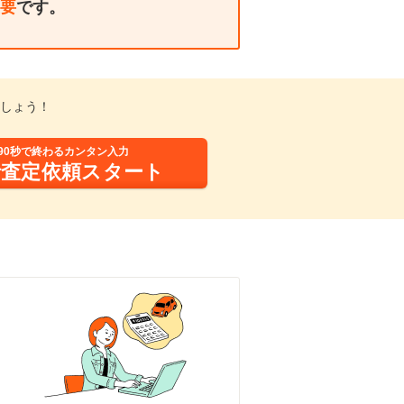
要
です。
しょう！
90秒で終わるカンタン入力
括査定依頼スタート