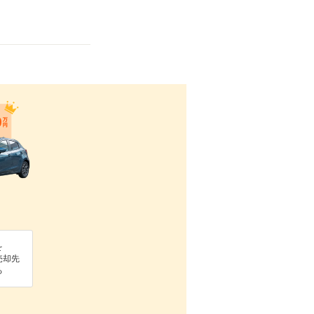
を
売却先
る