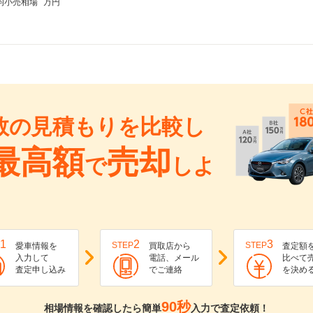
均小売相場
万円
数の見積もりを比較し
最高額
売却
で
しよ
1
2
3
STEP
STEP
愛車情報を
買取店から
査定額
入力して
電話、メール
比べて
査定申し込み
でご連絡
を決め
90秒
相場情報を確認したら簡単
入力で査定依頼！