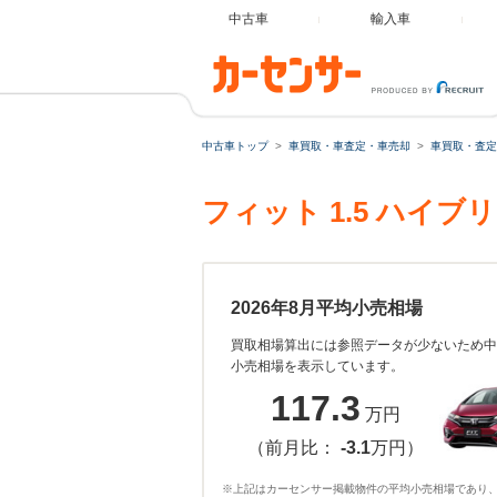
中古車
輸入車
中古車トップ
車買取・車査定・車売却
車買取・査定
フィット 1.5 ハイ
2026年8月平均小売相場
買取相場算出には参照データが少ないため中
小売相場を表示しています。
117.3
万円
（前月比：
-3.1
万円）
※上記はカーセンサー掲載物件の平均小売相場であり