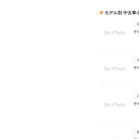
モデル別 中古車
平
平
平