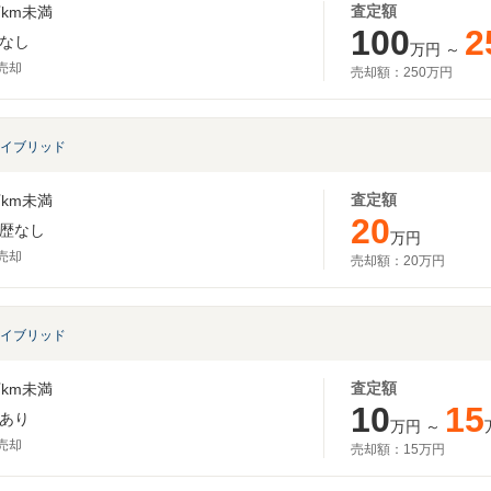
査定額
km未満
100
2
なし
万円
～
月売却
売却額：
250万円
 ハイブリッド
査定額
km未満
20
歴なし
万円
月売却
売却額：
20万円
 ハイブリッド
査定額
km未満
10
15
あり
万円
～
月売却
売却額：
15万円