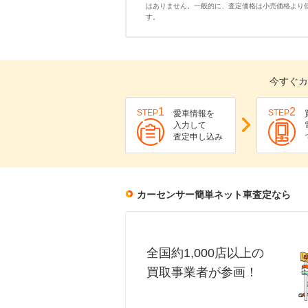
はありません。一般的に、査定価格は小売価格より
す。
今すぐカ
1
2
STEP
STEP
愛車情報を
入力して
査定申し込み
カーセンサー簡単ネット車査定なら
全国約1,000店以上の
買取事業者が参画！