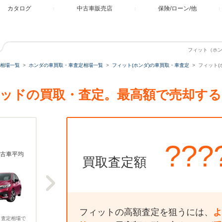
カタログ
中古車販売店
保険/ローン/他
フィット（ホン
相場一覧
ホンダの車買取・車査定相場一覧
フィット(ホンダ)の車買取・車査定
フィット(
ブリッドの買取・査定。最高額で売却す
???
古車平均
買取査定額
フィットの高額査定を狙うには、
よ
、査定相場で