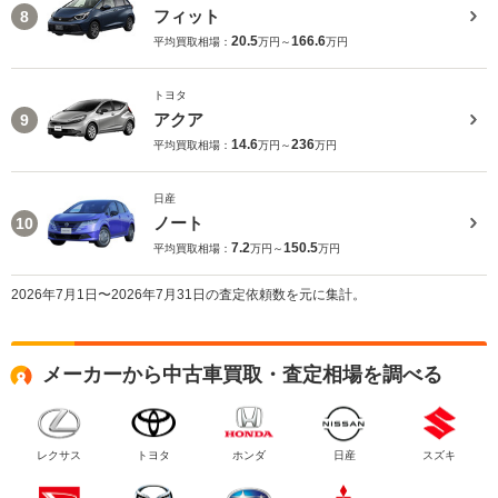
フィット
8
20.5
166.6
平均買取相場：
万円～
万円
トヨタ
アクア
9
14.6
236
平均買取相場：
万円～
万円
日産
ノート
10
7.2
150.5
平均買取相場：
万円～
万円
2026年7月1日〜2026年7月31日の査定依頼数を元に集計。
メーカーから中古車買取・査定相場を調べる
レクサス
トヨタ
ホンダ
日産
スズキ