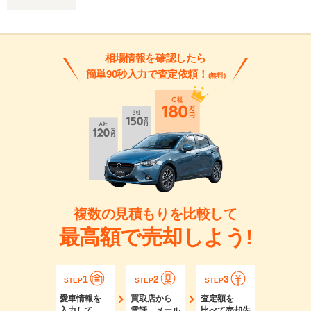
相場情報を確認したら
簡単90秒入力で査定依頼！
(無料)
複数の見積もりを比較して
最高額で売却しよう!
1
2
3
STEP
STEP
STEP
愛車情報を
買取店から
査定額を
入力して
電話、メール
比べて売却先