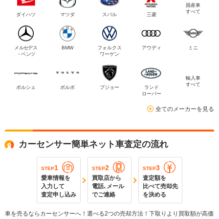
国産車
すべて
ダイハツ
マツダ
スバル
三菱
メルセデス
BMW
フォルクス
アウディ
ミニ
・ベンツ
ワーゲン
輸入車
すべて
ポルシェ
ボルボ
プジョー
ランド
ローバー
全てのメーカーを見る
カーセンサー簡単ネット車査定の流れ
1
2
3
STEP
STEP
STEP
愛車情報を
買取店から
査定額を
入力して
電話､メール
比べて売却先
査定申し込み
でご連絡
を決める
車を売るならカーセンサーへ！選べる2つの売却方法！下取りより買取額が高価