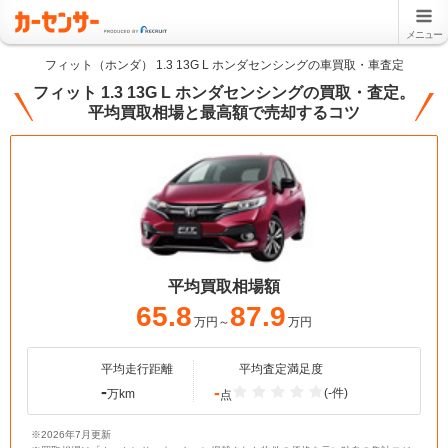
メニュー
フィット（ホンダ） 1.3 13G L ホンダセンシングの車買取・車査定
フィット 1.3 13G L ホンダセンシングの買取・査定。
平均買取相場と最高額で売却するコツ
平均買取相場額
65.8
87.9
万円～
万円
平均走行距離
平均査定満足度
-
-
(-件)
万km
点
※2026年7月更新