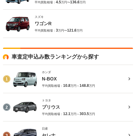
4.5
136.6
平均買取相場：
万円〜
万円
スズキ
ワゴンR
3
121.6
平均買取相場：
万円〜
万円
車査定申込み数ランキングから探す
ホンダ
N-BOX
1
10.8
148.8
平均買取相場：
万円～
万円
トヨタ
プリウス
2
12.1
303.5
平均買取相場：
万円～
万円
日産
セレナ
3