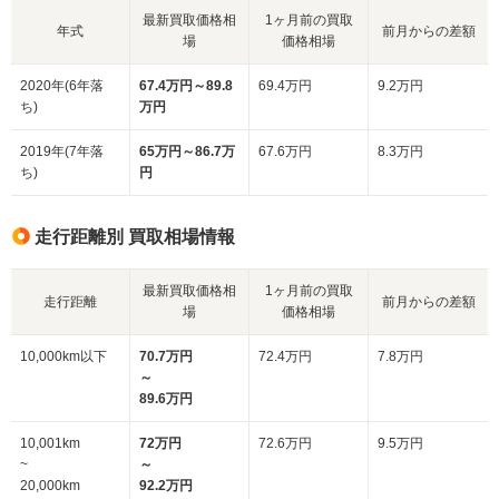
最新買取価格相
1ヶ月前の買取
年式
前月からの差額
場
価格相場
2020年(6年落
67.4万円～89.8
69.4万円
9.2万円
ち)
万円
2019年(7年落
65万円～86.7万
67.6万円
8.3万円
ち)
円
走行距離別 買取相場情報
最新買取価格相
1ヶ月前の買取
走行距離
前月からの差額
場
価格相場
10,000km以下
70.7万円
72.4万円
7.8万円
～
89.6万円
10,001km
72万円
72.6万円
9.5万円
~
～
20,000km
92.2万円