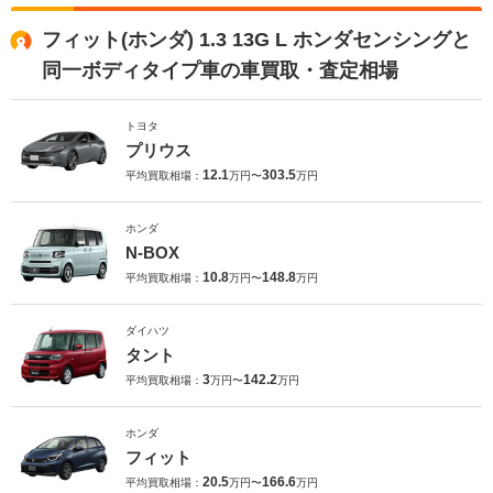
フィット(ホンダ) 1.3 13G L ホンダセンシングと
同一ボディタイプ車の車買取・査定相場
トヨタ
プリウス
12.1
303.5
平均買取相場：
万円〜
万円
ホンダ
N-BOX
10.8
148.8
平均買取相場：
万円〜
万円
ダイハツ
タント
3
142.2
平均買取相場：
万円〜
万円
ホンダ
フィット
20.5
166.6
平均買取相場：
万円〜
万円