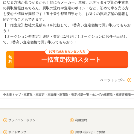
になる方法が見つかるかも！他にもメーカー、車種、ボディタイプ別の中古車
の買取情報はもちろん、買取の流れや査定のポイントなど、初めて車を売る方
も安心の情報が満載です！五十音や都道府県から、お近くの買取店舗の情報を
紹介することもできます。
【一括査定】数社の見積もりを比較して、1番高い査定価格で買い取ってもらお
う！
【オークション型査定】連絡・査定は1社だけ！オークションにお任せ出品し
て、1番高い査定価格で買い取ってもらおう！
90秒で終わるカンタン入力
無
一括査定依頼スタート
料
ページトップへ
中古車トップ
車買取・車査定・車売却
車買取・査定相場一覧
ホンダの車買取・車査定相場一
プライバシーポリシー
利用規約
サイトマップ
お問い合わせ・ご要望