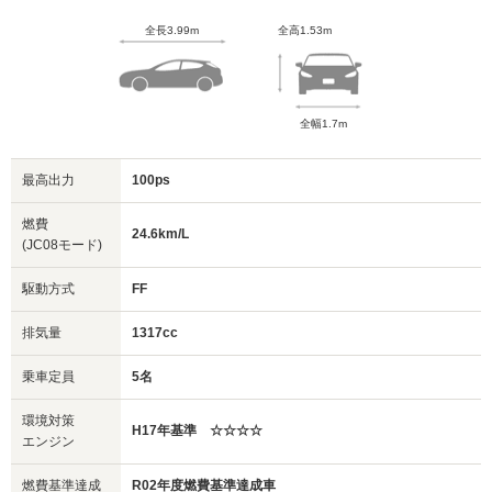
全長3.99m
全高1.53m
全幅1.7m
最高出力
100ps
燃費
24.6km/L
(JC08モード)
駆動方式
FF
排気量
1317cc
乗車定員
5名
環境対策
H17年基準 ☆☆☆☆
エンジン
燃費基準達成
R02年度燃費基準達成車