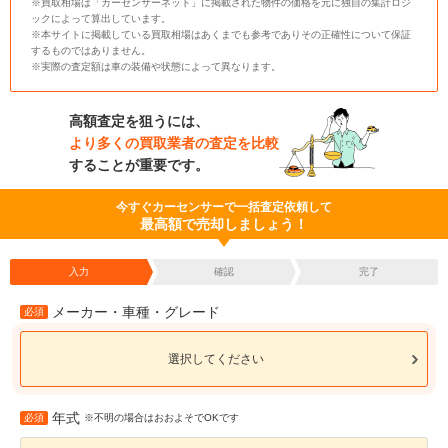
※買取相場は「カーセンサーネット」に掲載された物件の価格を元に独自の集計ロジ
ックによって算出しています。
※本サイトに掲載している買取相場はあくまでも参考でありその正確性について保証
するものではありません。
※実際の査定額は車の装備や状態によって異なります。
高額査定を狙うには、
より多くの買取業者の査定を比較
することが重要です。
今すぐカーセンサーで一括査定依頼して
最高額で売却しましょう！
入力
確認
完了
メーカー・車種・グレード
必須
選択してください
年式
必須
※不明の場合はおおよそでOKです