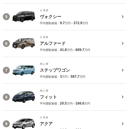
トヨタ
ヴォクシー
5
9.7
372.9
平均買取相場：
万円～
万円
トヨタ
アルファード
6
41.8
689.7
平均買取相場：
万円～
万円
ホンダ
ステップワゴン
7
3
587.7
平均買取相場：
万円～
万円
ホンダ
フィット
8
20.5
166.6
平均買取相場：
万円～
万円
トヨタ
アクア
9