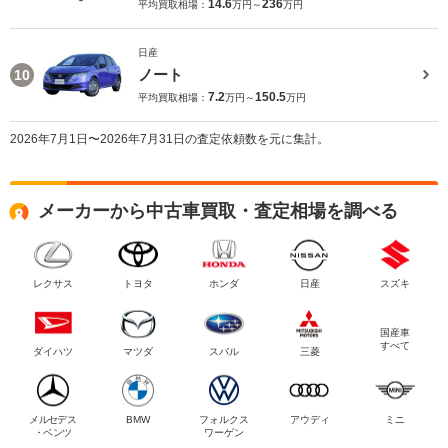
14.6
236
平均買取相場：
万円～
万円
日産
ノート
10
7.2
150.5
平均買取相場：
万円～
万円
2026年7月1日〜2026年7月31日の査定依頼数を元に集計。
メーカーから中古車買取・査定相場を調べる
レクサス
トヨタ
ホンダ
日産
スズキ
国産車
すべて
ダイハツ
マツダ
スバル
三菱
メルセデス
BMW
フォルクス
アウディ
ミニ
・ベンツ
ワーゲン