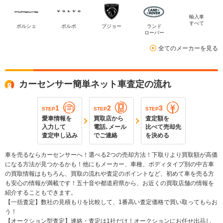
輸入車
すべて
ポルシェ
ボルボ
プジョー
ランド
ローバー
全てのメーカーを見る
カーセンサー簡単ネット車査定の流れ
1
2
3
STEP
STEP
STEP
愛車情報を
買取店から
査定額を
入力して
電話､メール
比べて売却先
査定申し込み
でご連絡
を決める
車を売るならカーセンサーへ！選べる2つの売却方法！下取りより買取額が高価
になる方法が見つかるかも！他にもメーカー、車種、ボディタイプ別の中古車
の買取情報はもちろん、買取の流れや査定のポイントなど、初めて車を売る方
も安心の情報が満載です！五十音や都道府県から、お近くの買取店舗の情報を
紹介することもできます。
【一括査定】数社の見積もりを比較して、1番高い査定価格で買い取ってもらお
う！
【オークション型査定】連絡・査定は1社だけ！オークションにお任せ出品し