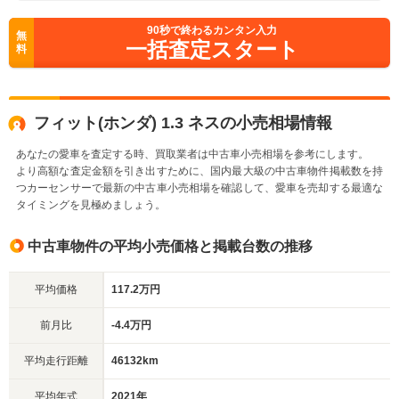
90
秒で終わるカンタン入力
無
一括査定スタート
料
フィット(ホンダ) 1.3 ネスの小売相場情報
あなたの愛車を査定する時、買取業者は中古車小売相場を参考にします。
より高額な査定金額を引き出すために、国内最大級の中古車物件掲載数を持
つカーセンサーで最新の中古車小売相場を確認して、愛車を売却する最適な
タイミングを見極めましょう。
中古車物件の平均小売価格と掲載台数の推移
平均価格
117.2万円
前月比
-4.4万円
平均走行距離
46132km
平均年式
2021年