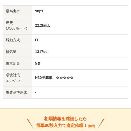
最高出力
98ps
燃費
22.2km/L
(JC08モード)
駆動方式
FF
排気量
1317cc
乗車定員
5名
環境対策
H30年基準 ☆☆☆☆☆
エンジン
燃費基準達成
-
相場情報を確認したら
簡単90秒入力で査定依頼！
(無料)