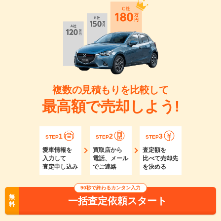
複数の見積もりを比較して
最高額で売却しよう!
1
2
3
STEP
STEP
STEP
愛車情報を
買取店から
査定額を
入力して
電話、メール
比べて売却先
査定申し込み
でご連絡
を決める
90秒で終わるカンタン入力
無
一括査定依頼スタート
料