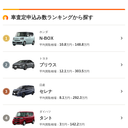
車査定申込み数ランキングから探す
ホンダ
N-BOX
1
10.8
148.8
平均買取相場：
万円～
万円
トヨタ
プリウス
2
12.1
303.5
平均買取相場：
万円～
万円
日産
セレナ
3
8.1
292.3
平均買取相場：
万円～
万円
ダイハツ
タント
4
3
142.2
平均買取相場：
万円～
万円