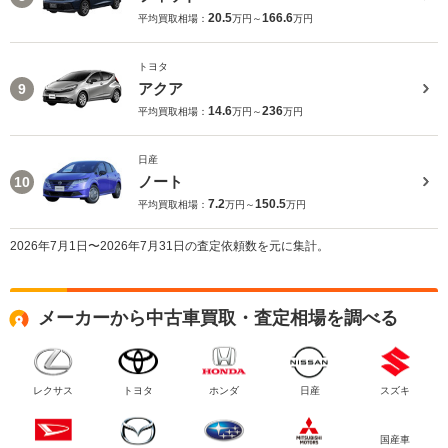
20.5
166.6
平均買取相場：
万円～
万円
トヨタ
アクア
9
14.6
236
平均買取相場：
万円～
万円
日産
ノート
10
7.2
150.5
平均買取相場：
万円～
万円
2026年7月1日〜2026年7月31日の査定依頼数を元に集計。
メーカーから中古車買取・査定相場を調べる
レクサス
トヨタ
ホンダ
日産
スズキ
国産車