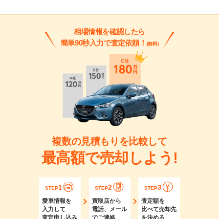
相場情報を確認したら
簡単90秒入力で査定依頼！
(無料)
複数の見積もりを比較して
最高額で売却しよう!
1
2
3
STEP
STEP
STEP
愛車情報を
買取店から
査定額を
入力して
電話、メール
比べて売却先
査定申し込み
でご連絡
を決める