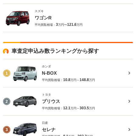
スズキ
ワゴンR
3
121.6
平均買取相場：
万円〜
万円
車査定申込み数ランキングから探す
ホンダ
N-BOX
1
10.8
148.8
平均買取相場：
万円～
万円
トヨタ
プリウス
2
12.1
303.5
平均買取相場：
万円～
万円
日産
セレナ
3