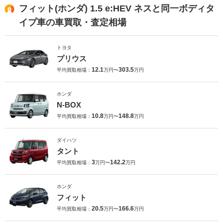
フィット(ホンダ) 1.5 e:HEV ネスと同一ボディタ
イプ車の車買取・査定相場
トヨタ
プリウス
12.1
303.5
平均買取相場：
万円〜
万円
ホンダ
N-BOX
10.8
148.8
平均買取相場：
万円〜
万円
ダイハツ
タント
3
142.2
平均買取相場：
万円〜
万円
ホンダ
フィット
20.5
166.6
平均買取相場：
万円〜
万円