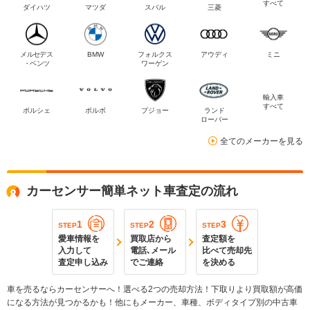
すべて
ダイハツ
マツダ
スバル
三菱
メルセデス
BMW
フォルクス
アウディ
ミニ
・ベンツ
ワーゲン
輸入車
すべて
ポルシェ
ボルボ
プジョー
ランド
ローバー
全てのメーカーを見る
カーセンサー簡単ネット車査定の流れ
1
2
3
STEP
STEP
STEP
愛車情報を
買取店から
査定額を
入力して
電話､メール
比べて売却先
査定申し込み
でご連絡
を決める
車を売るならカーセンサーへ！選べる2つの売却方法！下取りより買取額が高価
になる方法が見つかるかも！他にもメーカー、車種、ボディタイプ別の中古車