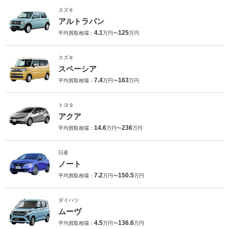
スズキ
アルトラパン
4.1
125
平均買取相場：
万円〜
万円
スズキ
スペーシア
7.4
163
平均買取相場：
万円〜
万円
トヨタ
アクア
14.6
236
平均買取相場：
万円〜
万円
日産
ノート
7.2
150.5
平均買取相場：
万円〜
万円
ダイハツ
ムーヴ
4.5
136.6
平均買取相場：
万円〜
万円