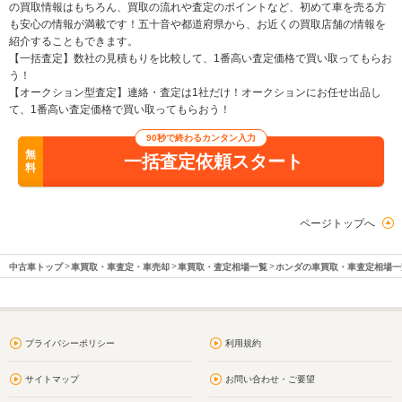
の買取情報はもちろん、買取の流れや査定のポイントなど、初めて車を売る方
も安心の情報が満載です！五十音や都道府県から、お近くの買取店舗の情報を
紹介することもできます。
【一括査定】数社の見積もりを比較して、1番高い査定価格で買い取ってもらお
う！
【オークション型査定】連絡・査定は1社だけ！オークションにお任せ出品し
て、1番高い査定価格で買い取ってもらおう！
90秒で終わるカンタン入力
無
一括査定依頼スタート
料
ページトップへ
中古車トップ
車買取・車査定・車売却
車買取・査定相場一覧
ホンダの車買取・車査定相場一
プライバシーポリシー
利用規約
サイトマップ
お問い合わせ・ご要望