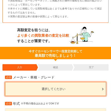
※買取相場は「カーセンサーネット」に掲載された物件の価格を元に独自の集計ロジ
ックによって算出しています。
※本サイトに掲載している買取相場はあくまでも参考でありその正確性について保証
するものではありません。
※実際の査定額は車の装備や状態によって異なります。
高額査定を狙うには、
より多くの買取業者の査定を比較
することが重要です。
今すぐカーセンサーで一括査定依頼して
最高額で売却しましょう！
入力
確認
完了
メーカー・車種・グレード
必須
選択してください
年式
必須
※不明の場合はおおよそでOKです