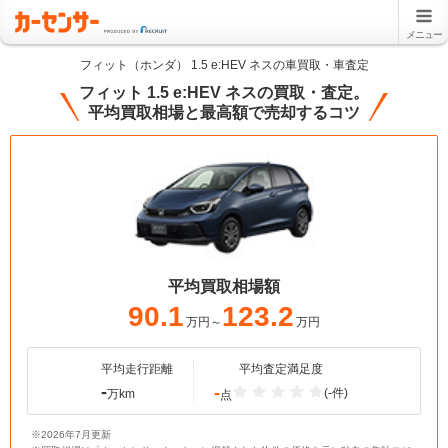
メニュー
フィット（ホンダ） 1.5 e:HEV ネスの車買取・車査定
フィット 1.5 e:HEV ネスの買取・査定。
平均買取相場と最高額で売却するコツ
平均買取相場額
90.1
123.2
万円～
万円
平均走行距離
平均査定満足度
-
-
(-件)
万km
点
※2026年7月更新