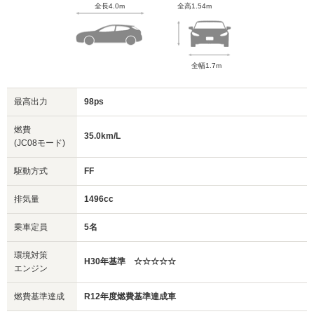
全長4.0m
全高1.54m
全幅1.7m
最高出力
98ps
燃費
35.0km/L
(JC08モード)
駆動方式
FF
排気量
1496cc
乗車定員
5名
環境対策
H30年基準 ☆☆☆☆☆
エンジン
燃費基準達成
R12年度燃費基準達成車