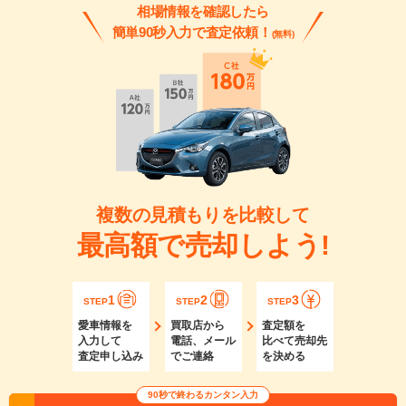
相場情報を確認したら
簡単90秒入力で査定依頼！
(無料)
複数の見積もりを比較して
最高額で売却しよう!
1
2
3
STEP
STEP
STEP
愛車情報を
買取店から
査定額を
入力して
電話、メール
比べて売却先
査定申し込み
でご連絡
を決める
90秒で終わるカンタン入力