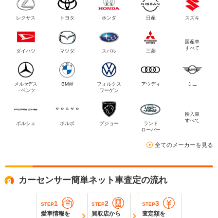
レクサス
トヨタ
ホンダ
日産
スズキ
国産車
すべて
ダイハツ
マツダ
スバル
三菱
メルセデス
BMW
フォルクス
アウディ
ミニ
・ベンツ
ワーゲン
輸入車
すべて
ポルシェ
ボルボ
プジョー
ランド
ローバー
全てのメーカーを見る
カーセンサー簡単ネット車査定の流れ
1
2
3
STEP
STEP
STEP
愛車情報を
買取店から
査定額を