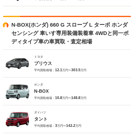
N-BOX(ホンダ) 660 G スロープ L ターボ ホンダ
センシング 車いす専用装備装着車 4WDと同一ボ
ディタイプ車の車買取・査定相場
トヨタ
プリウス
12.1
303.5
平均買取相場：
万円〜
万円
ホンダ
N-BOX
10.8
148.8
平均買取相場：
万円〜
万円
ダイハツ
タント
3
142.2
平均買取相場：
万円〜
万円