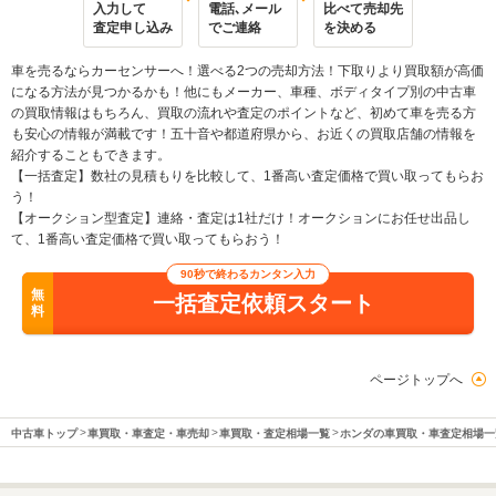
入力して
電話､メール
比べて売却先
査定申し込み
でご連絡
を決める
車を売るならカーセンサーへ！選べる2つの売却方法！下取りより買取額が高価
になる方法が見つかるかも！他にもメーカー、車種、ボディタイプ別の中古車
の買取情報はもちろん、買取の流れや査定のポイントなど、初めて車を売る方
も安心の情報が満載です！五十音や都道府県から、お近くの買取店舗の情報を
紹介することもできます。
【一括査定】数社の見積もりを比較して、1番高い査定価格で買い取ってもらお
う！
【オークション型査定】連絡・査定は1社だけ！オークションにお任せ出品し
て、1番高い査定価格で買い取ってもらおう！
90秒で終わるカンタン入力
無
一括査定依頼スタート
料
ページトップへ
中古車トップ
車買取・車査定・車売却
車買取・査定相場一覧
ホンダの車買取・車査定相場一