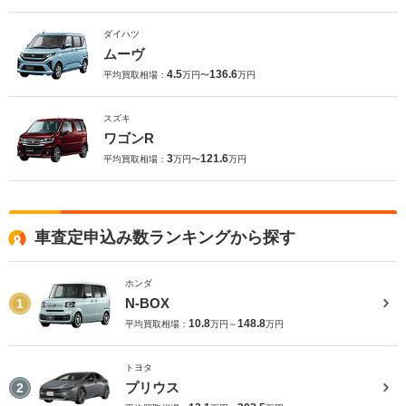
ダイハツ
ムーヴ
4.5
136.6
平均買取相場：
万円〜
万円
スズキ
ワゴンR
3
121.6
平均買取相場：
万円〜
万円
車査定申込み数ランキングから探す
ホンダ
N-BOX
1
10.8
148.8
平均買取相場：
万円～
万円
トヨタ
プリウス
2