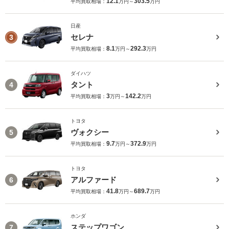
12.1
303.5
平均買取相場：
万円～
万円
日産
セレナ
3
8.1
292.3
平均買取相場：
万円～
万円
ダイハツ
タント
4
3
142.2
平均買取相場：
万円～
万円
トヨタ
ヴォクシー
5
9.7
372.9
平均買取相場：
万円～
万円
トヨタ
アルファード
6
41.8
689.7
平均買取相場：
万円～
万円
ホンダ
ステップワゴン
7