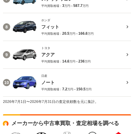
3
587.7
平均買取相場：
万円～
万円
ホンダ
フィット
8
20.5
166.6
平均買取相場：
万円～
万円
トヨタ
アクア
9
14.6
236
平均買取相場：
万円～
万円
日産
ノート
10
7.2
150.5
平均買取相場：
万円～
万円
2026年7月1日〜2026年7月31日の査定依頼数を元に集計。
メーカーから中古車買取・査定相場を調べる