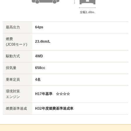
全幅1.48m
最高出力
64ps
燃費
23.4km/L
(JC08モード)
駆動方式
4WD
排気量
658cc
乗車定員
4名
環境対策
H17年基準 ☆☆☆☆
エンジン
燃費基準達成
H32年度燃費基準達成車