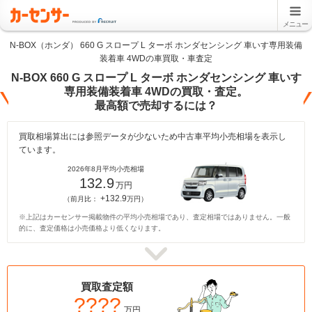
メニュー
N-BOX（ホンダ） 660 G スロープ L ターボ ホンダセンシング 車いす専用装備
装着車 4WDの車買取・車査定
N-BOX 660 G スロープ L ターボ ホンダセンシング 車いす
専用装備装着車 4WDの買取・査定。
最高額で売却するには？
買取相場算出には参照データが少ないため中古車平均小売相場を表示し
ています。
2026年8月平均小売相場
132.9
万円
+132.9
（前月比：
万円）
※上記はカーセンサー掲載物件の平均小売相場であり、査定相場ではありません。一般
的に、査定価格は小売価格より低くなります。
買取査定額
????
万円