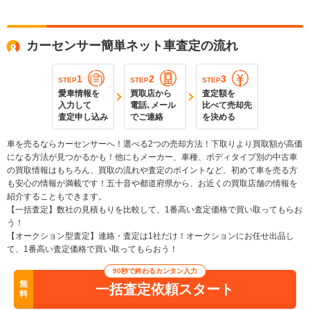
カーセンサー簡単ネット車査定の流れ
1
2
3
STEP
STEP
STEP
愛車情報を
買取店から
査定額を
入力して
電話､メール
比べて売却先
査定申し込み
でご連絡
を決める
車を売るならカーセンサーへ！選べる2つの売却方法！下取りより買取額が高価
になる方法が見つかるかも！他にもメーカー、車種、ボディタイプ別の中古車
の買取情報はもちろん、買取の流れや査定のポイントなど、初めて車を売る方
も安心の情報が満載です！五十音や都道府県から、お近くの買取店舗の情報を
紹介することもできます。
【一括査定】数社の見積もりを比較して、1番高い査定価格で買い取ってもらお
う！
【オークション型査定】連絡・査定は1社だけ！オークションにお任せ出品し
て、1番高い査定価格で買い取ってもらおう！
90秒で終わるカンタン入力
無
一括査定依頼スタート
料