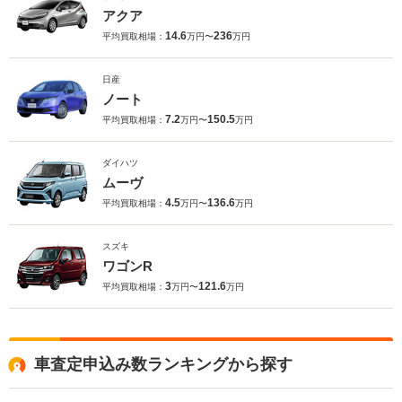
アクア
14.6
236
平均買取相場：
万円〜
万円
日産
ノート
7.2
150.5
平均買取相場：
万円〜
万円
ダイハツ
ムーヴ
4.5
136.6
平均買取相場：
万円〜
万円
スズキ
ワゴンR
3
121.6
平均買取相場：
万円〜
万円
車査定申込み数ランキングから探す