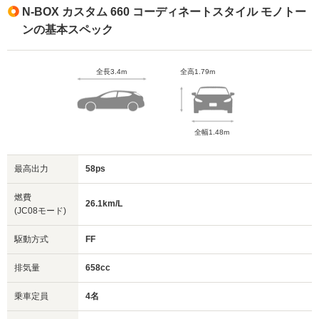
N-BOX カスタム 660 コーディネートスタイル モノトー
ンの基本スペック
全長3.4m
全高1.79m
全幅1.48m
最高出力
58ps
燃費
26.1km/L
(JC08モード)
駆動方式
FF
排気量
658cc
乗車定員
4名