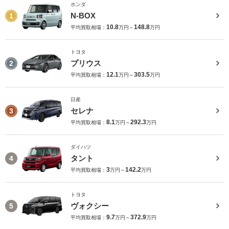
ホンダ
N-BOX
1
10.8
148.8
平均買取相場：
万円～
万円
トヨタ
プリウス
2
12.1
303.5
平均買取相場：
万円～
万円
日産
セレナ
3
8.1
292.3
平均買取相場：
万円～
万円
ダイハツ
タント
4
3
142.2
平均買取相場：
万円～
万円
トヨタ
ヴォクシー
5
9.7
372.9
平均買取相場：
万円～
万円