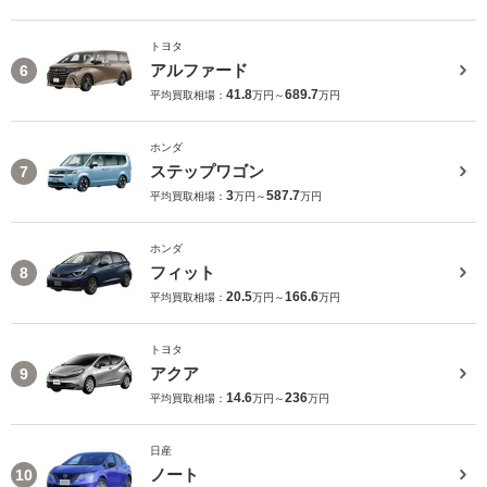
トヨタ
アルファード
6
41.8
689.7
平均買取相場：
万円～
万円
ホンダ
ステップワゴン
7
3
587.7
平均買取相場：
万円～
万円
ホンダ
フィット
8
20.5
166.6
平均買取相場：
万円～
万円
トヨタ
アクア
9
14.6
236
平均買取相場：
万円～
万円
日産
ノート
10