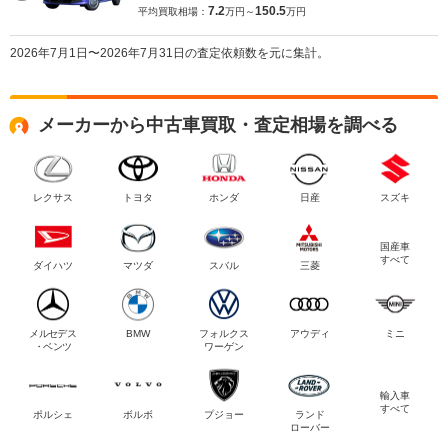
7.2
150.5
平均買取相場：
万円～
万円
2026年7月1日〜2026年7月31日の査定依頼数を元に集計。
メーカーから中古車買取・査定相場を調べる
レクサス
トヨタ
ホンダ
日産
スズキ
国産車
すべて
ダイハツ
マツダ
スバル
三菱
メルセデス
BMW
フォルクス
アウディ
ミニ
・ベンツ
ワーゲン
輸入車
すべて
ポルシェ
ボルボ
プジョー
ランド
ローバー