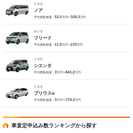
トヨタ
ノア
53.3
320.3
平均買取相場：
万円〜
万円
ホンダ
フリード
11.5
233
平均買取相場：
万円〜
万円
トヨタ
シエンタ
3
641.2
平均買取相場：
万円〜
万円
トヨタ
プリウスα
3
774.3
平均買取相場：
万円〜
万円
車査定申込み数ランキングから探す