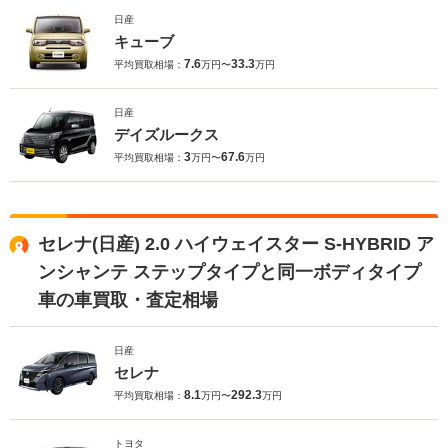
日産
キューブ
7.6
33.3
平均買取相場：
万円〜
万円
日産
デイズルークス
3
67.6
平均買取相場：
万円〜
万円
セレナ(日産) 2.0 ハイウェイスター S-HYBRID ア
ンシャンテ ステップタイプと同一ボディタイプ
車の車買取・査定相場
日産
セレナ
8.1
292.3
平均買取相場：
万円〜
万円
トヨタ