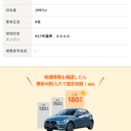
排気量
1997cc
乗車定員
8名
環境対策
H17年基準 ☆☆☆☆
エンジン
燃費基準達成
-
相場情報を確認したら
簡単90秒入力で査定依頼！
(無料)