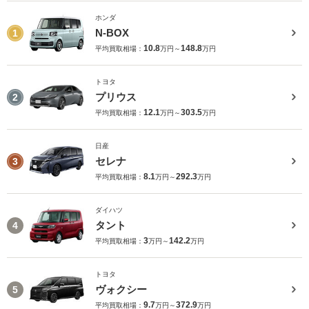
ホンダ
N-BOX
1
10.8
148.8
平均買取相場：
万円～
万円
トヨタ
プリウス
2
12.1
303.5
平均買取相場：
万円～
万円
日産
セレナ
3
8.1
292.3
平均買取相場：
万円～
万円
ダイハツ
タント
4
3
142.2
平均買取相場：
万円～
万円
トヨタ
ヴォクシー
5
9.7
372.9
平均買取相場：
万円～
万円