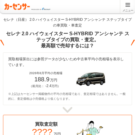
メニュー
セレナ（日産） 2.0 ハイウェイスター S-HYBRID アンシャンテ ステップタイプ
の車買取・車査定
セレナ 2.0 ハイウェイスター S-HYBRID アンシャンテ ス
テップタイプの買取・査定。
最高額で売却するには？
買取相場算出には参照データが少ないため中古車平均小売相場を表示し
ています。
2026年8月平均小売相場
188.9
万円
-2.4
（前月比：
万円）
※上記はカーセンサー掲載物件の平均小売相場であり、査定相場ではありません。一般
的に、査定価格は小売価格より低くなります。
買取査定額
????
万円