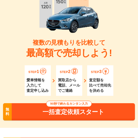
複数の見積もりを比較して
最高額で売却しよう!
1
2
3
STEP
STEP
STEP
愛車情報を
買取店から
査定額を
入力して
電話、メール
比べて売却先
査定申し込み
でご連絡
を決める
90秒で終わるカンタン入力
無
一括査定依頼スタート
料