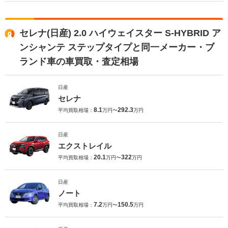
セレナ(日産) 2.0 ハイウェイスター S-HYBRID ア
ンシャンテ ステップタイプと同一メーカー・ブ
ランド車の車買取・査定相場
日産
セレナ
8.1
292.3
平均買取相場：
万円〜
万円
日産
エクストレイル
20.1
322
平均買取相場：
万円〜
万円
日産
ノート
7.2
150.5
平均買取相場：
万円〜
万円