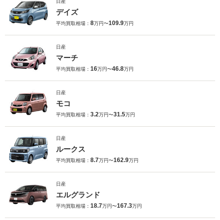
日産
デイズ
8
109.9
平均買取相場：
万円〜
万円
日産
マーチ
16
46.8
平均買取相場：
万円〜
万円
日産
モコ
3.2
31.5
平均買取相場：
万円〜
万円
日産
ルークス
8.7
162.9
平均買取相場：
万円〜
万円
日産
エルグランド
18.7
167.3
平均買取相場：
万円〜
万円