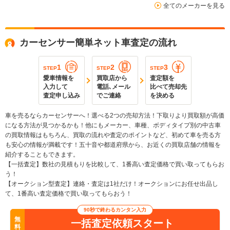
全てのメーカーを見る
カーセンサー簡単ネット車査定の流れ
1
2
3
STEP
STEP
STEP
愛車情報を
買取店から
査定額を
入力して
電話､メール
比べて売却先
査定申し込み
でご連絡
を決める
車を売るならカーセンサーへ！選べる2つの売却方法！下取りより買取額が高価
になる方法が見つかるかも！他にもメーカー、車種、ボディタイプ別の中古車
の買取情報はもちろん、買取の流れや査定のポイントなど、初めて車を売る方
も安心の情報が満載です！五十音や都道府県から、お近くの買取店舗の情報を
紹介することもできます。
【一括査定】数社の見積もりを比較して、1番高い査定価格で買い取ってもらお
う！
【オークション型査定】連絡・査定は1社だけ！オークションにお任せ出品し
て、1番高い査定価格で買い取ってもらおう！
90秒で終わるカンタン入力
無
一括査定依頼スタート
料