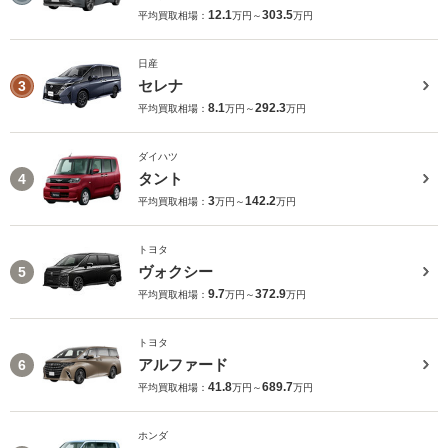
12.1
303.5
平均買取相場：
万円～
万円
日産
セレナ
3
8.1
292.3
平均買取相場：
万円～
万円
ダイハツ
タント
4
3
142.2
平均買取相場：
万円～
万円
トヨタ
ヴォクシー
5
9.7
372.9
平均買取相場：
万円～
万円
トヨタ
アルファード
6
41.8
689.7
平均買取相場：
万円～
万円
ホンダ