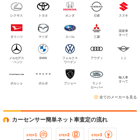
レクサス
トヨタ
ホンダ
日産
スズキ
国産車
すべて
ダイハツ
マツダ
スバル
三菱
メルセデス
BMW
フォルクス
アウディ
ミニ
・ベンツ
ワーゲン
輸入車
すべて
ポルシェ
ボルボ
プジョー
ランド
ローバー
全てのメーカーを見る
カーセンサー簡単ネット車査定の流れ
1
2
3
STEP
STEP
STEP