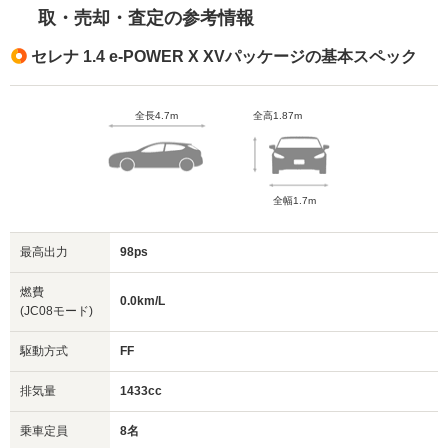
取・売却・査定の参考情報
セレナ 1.4 e-POWER X XVパッケージの基本スペック
全長4.7m
全高1.87m
全幅1.7m
最高出力
98ps
燃費
0.0km/L
(JC08モード)
駆動方式
FF
排気量
1433cc
乗車定員
8名