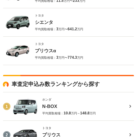
11.5
233
平均買取相場：
万円〜
万円
トヨタ
シエンタ
3
641.2
平均買取相場：
万円〜
万円
トヨタ
プリウスα
3
774.3
平均買取相場：
万円〜
万円
車査定申込み数ランキングから探す
ホンダ
N-BOX
1
10.8
148.8
平均買取相場：
万円～
万円
トヨタ
プリウス
2