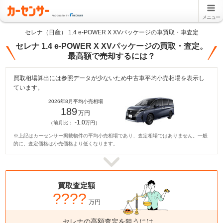
メニュー
セレナ（日産） 1.4 e-POWER X XVパッケージの車買取・車査定
セレナ 1.4 e-POWER X XVパッケージの買取・査定。
最高額で売却するには？
買取相場算出には参照データが少ないため中古車平均小売相場を表示し
ています。
2026年8月平均小売相場
189
万円
-1.0
（前月比：
万円）
※上記はカーセンサー掲載物件の平均小売相場であり、査定相場ではありません。一般
的に、査定価格は小売価格より低くなります。
買取査定額
????
万円
セレナの高額査定を狙うには、