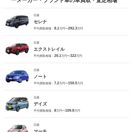
一メーカー・ブランド車の車買取・査定相場
日産
セレナ
8.1
292.3
平均買取相場：
万円〜
万円
日産
エクストレイル
20.1
322
平均買取相場：
万円〜
万円
日産
ノート
7.2
150.5
平均買取相場：
万円〜
万円
日産
デイズ
8
109.9
平均買取相場：
万円〜
万円
日産
マーチ