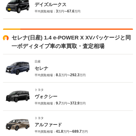
デイズルークス
3
67.6
平均買取相場：
万円〜
万円
セレナ(日産) 1.4 e-POWER X XVパッケージと同
一ボディタイプ車の車買取・査定相場
日産
セレナ
8.1
292.3
平均買取相場：
万円〜
万円
トヨタ
ヴォクシー
9.7
372.9
平均買取相場：
万円〜
万円
トヨタ
アルファード
41.8
689.7
平均買取相場：
万円〜
万円