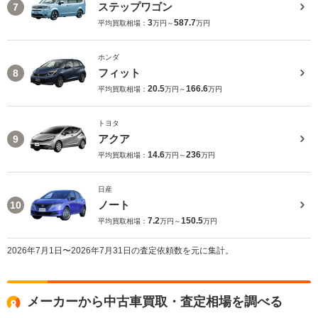
ステップワゴン
7
3
587.7
平均買取相場：
万円～
万円
ホンダ
フィット
8
20.5
166.6
平均買取相場：
万円～
万円
トヨタ
アクア
9
14.6
236
平均買取相場：
万円～
万円
日産
ノート
10
7.2
150.5
平均買取相場：
万円～
万円
2026年7月1日〜2026年7月31日の査定依頼数を元に集計。
メーカーから中古車買取・査定相場を調べる