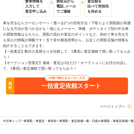
愛車情報を
買取店から
査定額を
入力して
電話､メール
比べて売却先
査定申し込み
でご連絡
を決める
車を売るならカーセンサーへ！選べる2つの売却方法！下取りより買取額が高価
になる方法が見つかるかも！他にもメーカー、車種、ボディタイプ別の中古車
の買取情報はもちろん、買取の流れや査定のポイントなど、初めて車を売る方
も安心の情報が満載です！五十音や都道府県から、お近くの買取店舗の情報を
紹介することもできます。
【一括査定】数社の見積もりを比較して、1番高い査定価格で買い取ってもらお
う！
【オークション型査定】連絡・査定は1社だけ！オークションにお任せ出品し
て、1番高い査定価格で買い取ってもらおう！
90秒で終わるカンタン入力
無
一括査定依頼スタート
料
ページトップへ
中古車トップ
車買取・車査定・車売却
車買取・査定相場一覧
日産の車買取・車査定相場一覧