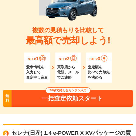
複数の見積もりを比較して
最高額で売却しよう!
1
2
3
STEP
STEP
STEP
愛車情報を
買取店から
査定額を
入力して
電話、メール
比べて売却先
査定申し込み
でご連絡
を決める
90秒で終わるカンタン入力
無
一括査定依頼スタート
料
セレナ(日産) 1.4 e-POWER X XVパッケージの買