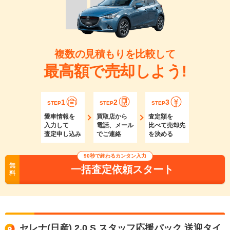
複数の見積もりを比較して
最高額で売却しよう!
1
2
3
STEP
STEP
STEP
愛車情報を
買取店から
査定額を
入力して
電話、メール
比べて売却先
査定申し込み
でご連絡
を決める
90秒で終わるカンタン入力
無
一括査定依頼スタート
料
セレナ(日産) 2.0 S スタッフ応援パック 送迎タイ