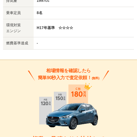
排気量
1997cc
乗車定員
8名
環境対策
H17年基準 ☆☆☆☆
エンジン
燃費基準達成
-
相場情報を確認したら
簡単90秒入力で査定依頼！
(無料)