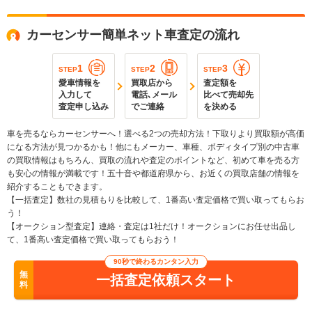
カーセンサー簡単ネット車査定の流れ
1
2
3
STEP
STEP
STEP
愛車情報を
買取店から
査定額を
入力して
電話､メール
比べて売却先
査定申し込み
でご連絡
を決める
車を売るならカーセンサーへ！選べる2つの売却方法！下取りより買取額が高価
になる方法が見つかるかも！他にもメーカー、車種、ボディタイプ別の中古車
の買取情報はもちろん、買取の流れや査定のポイントなど、初めて車を売る方
も安心の情報が満載です！五十音や都道府県から、お近くの買取店舗の情報を
紹介することもできます。
【一括査定】数社の見積もりを比較して、1番高い査定価格で買い取ってもらお
う！
【オークション型査定】連絡・査定は1社だけ！オークションにお任せ出品し
て、1番高い査定価格で買い取ってもらおう！
90秒で終わるカンタン入力
無
一括査定依頼スタート
料