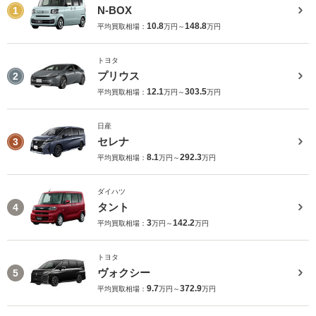
N-BOX
1
10.8
148.8
平均買取相場：
万円～
万円
トヨタ
プリウス
2
12.1
303.5
平均買取相場：
万円～
万円
日産
セレナ
3
8.1
292.3
平均買取相場：
万円～
万円
ダイハツ
タント
4
3
142.2
平均買取相場：
万円～
万円
トヨタ
ヴォクシー
5
9.7
372.9
平均買取相場：
万円～
万円