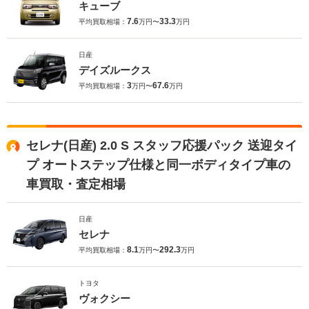
キューブ
7.6
33.3
平均買取相場：
万円〜
万円
日産
デイズルークス
3
67.6
平均買取相場：
万円〜
万円
セレナ(日産) 2.0 S スタッフ応援パック 送迎タイ
プ オートステップ仕様と同一ボディタイプ車の
車買取・査定相場
日産
セレナ
8.1
292.3
平均買取相場：
万円〜
万円
トヨタ
ヴォクシー