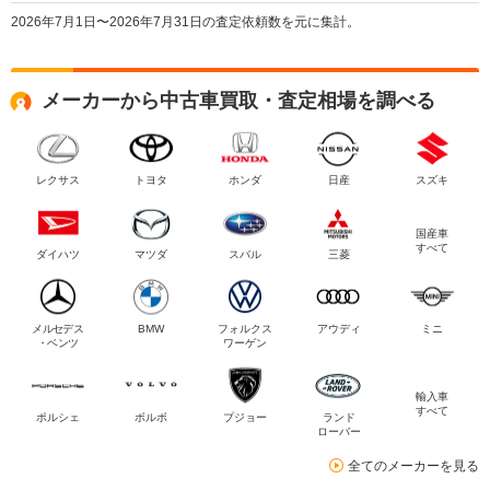
2026年7月1日〜2026年7月31日の査定依頼数を元に集計。
メーカーから中古車買取・査定相場を調べる
レクサス
トヨタ
ホンダ
日産
スズキ
国産車
すべて
ダイハツ
マツダ
スバル
三菱
メルセデス
BMW
フォルクス
アウディ
ミニ
・ベンツ
ワーゲン
輸入車
すべて
ポルシェ
ボルボ
プジョー
ランド
ローバー
全てのメーカーを見る