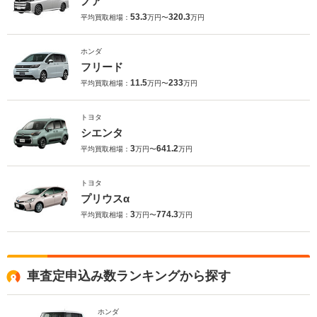
ノア
53.3
320.3
平均買取相場：
万円〜
万円
ホンダ
フリード
11.5
233
平均買取相場：
万円〜
万円
トヨタ
シエンタ
3
641.2
平均買取相場：
万円〜
万円
トヨタ
プリウスα
3
774.3
平均買取相場：
万円〜
万円
車査定申込み数ランキングから探す
ホンダ