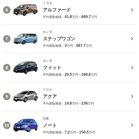
トヨタ
アルファード
6
41.8
689.7
平均買取相場：
万円～
万円
ホンダ
ステップワゴン
7
3
587.7
平均買取相場：
万円～
万円
ホンダ
フィット
8
20.5
166.6
平均買取相場：
万円～
万円
トヨタ
アクア
9
14.6
236
平均買取相場：
万円～
万円
日産
ノート
10
7.2
150.5
平均買取相場：
万円～
万円