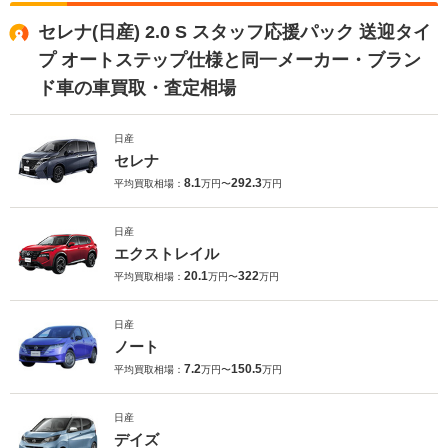
セレナ(日産) 2.0 S スタッフ応援パック 送迎タイ
プ オートステップ仕様と同一メーカー・ブラン
ド車の車買取・査定相場
日産
セレナ
8.1
292.3
平均買取相場：
万円〜
万円
日産
エクストレイル
20.1
322
平均買取相場：
万円〜
万円
日産
ノート
7.2
150.5
平均買取相場：
万円〜
万円
日産
デイズ