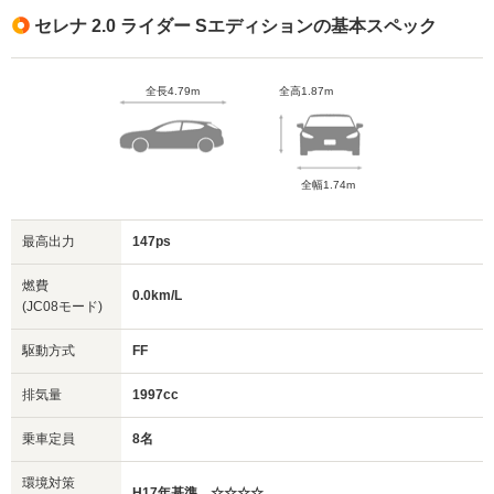
セレナ 2.0 ライダー Sエディションの基本スペック
全長4.79m
全高1.87m
全幅1.74m
最高出力
147ps
燃費
0.0km/L
(JC08モード)
駆動方式
FF
排気量
1997cc
乗車定員
8名
環境対策
H17年基準 ☆☆☆☆