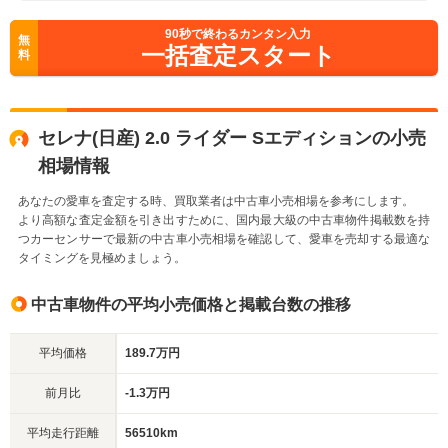
90
秒で終わるカンタン入力
無
一括査定スタート
料
セレナ(日産) 2.0 ライダー Sエディションの小売
相場情報
あなたの愛車を査定する時、買取業者は中古車小売相場を参考にします。
より高額な査定金額を引き出すために、国内最大級の中古車物件掲載数を持
つカーセンサーで最新の中古車小売相場を確認して、愛車を売却する最適な
タイミングを見極めましょう。
中古車物件の平均小売価格と掲載台数の推移
平均価格
189.7万円
前月比
-1.3万円
平均走行距離
56510km