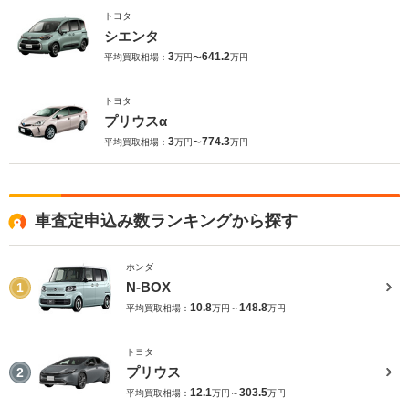
トヨタ
シエンタ
3
641.2
平均買取相場：
万円〜
万円
トヨタ
プリウスα
3
774.3
平均買取相場：
万円〜
万円
車査定申込み数ランキングから探す
ホンダ
N-BOX
1
10.8
148.8
平均買取相場：
万円～
万円
トヨタ
プリウス
2
12.1
303.5
平均買取相場：
万円～
万円