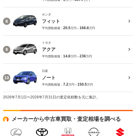
ホンダ
フィット
8
20.5
166.6
平均買取相場：
万円～
万円
トヨタ
アクア
9
14.6
236
平均買取相場：
万円～
万円
日産
ノート
10
7.2
150.5
平均買取相場：
万円～
万円
2026年7月1日〜2026年7月31日の査定依頼数を元に集計。
メーカーから中古車買取・査定相場を調べる