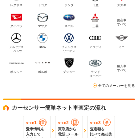
レクサス
トヨタ
ホンダ
日産
スズキ
国産車
すべて
ダイハツ
マツダ
スバル
三菱
メルセデス
BMW
フォルクス
アウディ
ミニ
・ベンツ
ワーゲン
輸入車
すべて
ポルシェ
ボルボ
プジョー
ランド
ローバー
全てのメーカーを見る
カーセンサー簡単ネット車査定の流れ
1
2
3
STEP
STEP
STEP
愛車情報を
買取店から
査定額を
入力して
電話､メール
比べて売却先