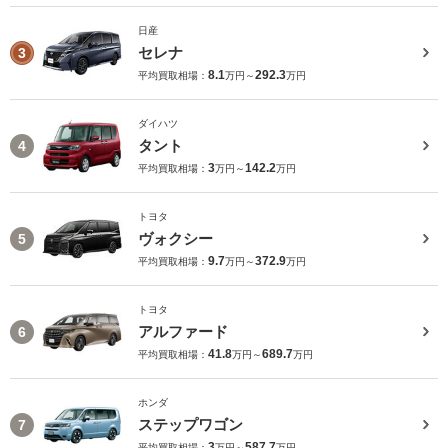
日産
セレナ
3
8.1
292.3
平均買取相場：
万円～
万円
ダイハツ
タント
4
3
142.2
平均買取相場：
万円～
万円
トヨタ
ヴォクシー
5
9.7
372.9
平均買取相場：
万円～
万円
トヨタ
アルファード
6
41.8
689.7
平均買取相場：
万円～
万円
ホンダ
ステップワゴン
7
3
587.7
平均買取相場：
万円～
万円