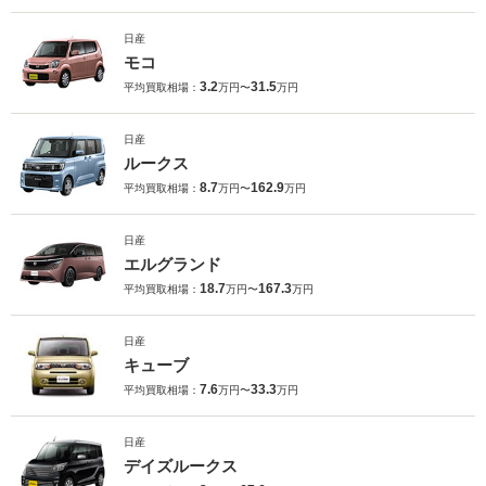
日産
モコ
3.2
31.5
平均買取相場：
万円〜
万円
日産
ルークス
8.7
162.9
平均買取相場：
万円〜
万円
日産
エルグランド
18.7
167.3
平均買取相場：
万円〜
万円
日産
キューブ
7.6
33.3
平均買取相場：
万円〜
万円
日産
デイズルークス