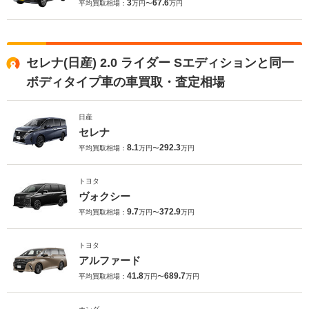
3
67.6
平均買取相場：
万円〜
万円
セレナ(日産) 2.0 ライダー Sエディションと同一
ボディタイプ車の車買取・査定相場
日産
セレナ
8.1
292.3
平均買取相場：
万円〜
万円
トヨタ
ヴォクシー
9.7
372.9
平均買取相場：
万円〜
万円
トヨタ
アルファード
41.8
689.7
平均買取相場：
万円〜
万円