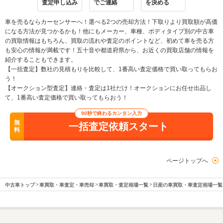
査定申し込み
でご連絡
を決める
車を売るならカーセンサーへ！選べる2つの売却方法！下取りより買取額が高価
になる方法が見つかるかも！他にもメーカー、車種、ボディタイプ別の中古車
の買取情報はもちろん、買取の流れや査定のポイントなど、初めて車を売る方
も安心の情報が満載です！五十音や都道府県から、お近くの買取店舗の情報を
紹介することもできます。
【一括査定】数社の見積もりを比較して、1番高い査定価格で買い取ってもらお
う！
【オークション型査定】連絡・査定は1社だけ！オークションにお任せ出品し
て、1番高い査定価格で買い取ってもらおう！
90秒で終わるカンタン入力
無
一括査定依頼スタート
料
ページトップへ
中古車トップ
車買取・車査定・車売却
車買取・査定相場一覧
日産の車買取・車査定相場一覧