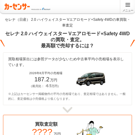
メニュー
セレナ（日産） 2.0 ハイウェイスター Vエアロモード+Safety 4WDの車買取・
車査定
セレナ 2.0 ハイウェイスター Vエアロモード+Safety 4WD
の買取・査定。
最高額で売却するには？
買取相場算出には参照データが少ないため中古車平均小売相場を表示し
ています。
2026年8月平均小売相場
187.2
万円
-6.5
（前月比：
万円）
※上記はカーセンサー掲載物件の平均小売相場であり、査定相場ではありません。一般
的に、査定価格は小売価格より低くなります。
買取査定額
????
万円