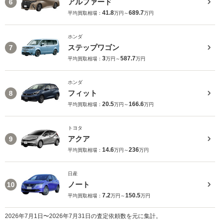
アルファード
6
41.8
689.7
平均買取相場：
万円～
万円
ホンダ
ステップワゴン
7
3
587.7
平均買取相場：
万円～
万円
ホンダ
フィット
8
20.5
166.6
平均買取相場：
万円～
万円
トヨタ
アクア
9
14.6
236
平均買取相場：
万円～
万円
日産
ノート
10
7.2
150.5
平均買取相場：
万円～
万円
2026年7月1日〜2026年7月31日の査定依頼数を元に集計。