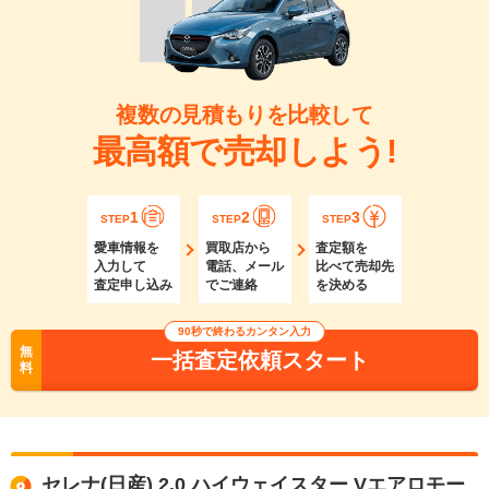
複数の見積もりを比較して
最高額で売却しよう!
1
2
3
STEP
STEP
STEP
愛車情報を
買取店から
査定額を
入力して
電話、メール
比べて売却先
査定申し込み
でご連絡
を決める
90秒で終わるカンタン入力
無
一括査定依頼スタート
料
セレナ(日産) 2.0 ハイウェイスター Vエアロモー