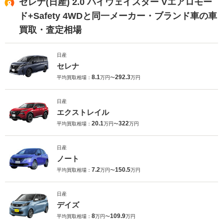
セレナ(日産) 2.0 ハイウェイスター Vエアロモー
ド+Safety 4WDと同一メーカー・ブランド車の車
買取・査定相場
日産
セレナ
8.1
292.3
平均買取相場：
万円〜
万円
日産
エクストレイル
20.1
322
平均買取相場：
万円〜
万円
日産
ノート
7.2
150.5
平均買取相場：
万円〜
万円
日産
デイズ
8
109.9
平均買取相場：
万円〜
万円