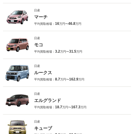
日産
マーチ
16
46.8
平均買取相場：
万円〜
万円
日産
モコ
3.2
31.5
平均買取相場：
万円〜
万円
日産
ルークス
8.7
162.9
平均買取相場：
万円〜
万円
日産
エルグランド
18.7
167.3
平均買取相場：
万円〜
万円
日産
キューブ