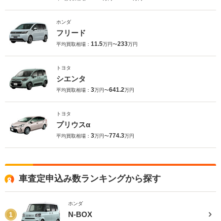
ホンダ
フリード
11.5
233
平均買取相場：
万円〜
万円
トヨタ
シエンタ
3
641.2
平均買取相場：
万円〜
万円
トヨタ
プリウスα
3
774.3
平均買取相場：
万円〜
万円
車査定申込み数ランキングから探す
ホンダ
N-BOX
1