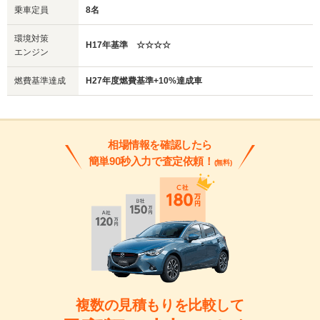
乗車定員
8名
環境対策
H17年基準 ☆☆☆☆
エンジン
燃費基準達成
H27年度燃費基準+10%達成車
相場情報を確認したら
簡単90秒入力で査定依頼！
(無料)
複数の見積もりを比較して