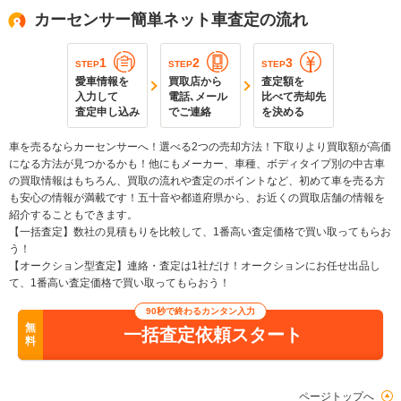
カーセンサー簡単ネット車査定の流れ
1
2
3
STEP
STEP
STEP
愛車情報を
買取店から
査定額を
入力して
電話､メール
比べて売却先
査定申し込み
でご連絡
を決める
車を売るならカーセンサーへ！選べる2つの売却方法！下取りより買取額が高価
になる方法が見つかるかも！他にもメーカー、車種、ボディタイプ別の中古車
の買取情報はもちろん、買取の流れや査定のポイントなど、初めて車を売る方
も安心の情報が満載です！五十音や都道府県から、お近くの買取店舗の情報を
紹介することもできます。
【一括査定】数社の見積もりを比較して、1番高い査定価格で買い取ってもらお
う！
【オークション型査定】連絡・査定は1社だけ！オークションにお任せ出品し
て、1番高い査定価格で買い取ってもらおう！
90秒で終わるカンタン入力
無
一括査定依頼スタート
料
ページトップへ