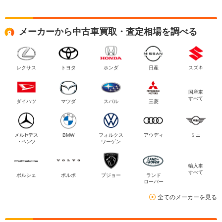
メーカーから中古車買取・査定相場を調べる
レクサス
トヨタ
ホンダ
日産
スズキ
国産車
すべて
ダイハツ
マツダ
スバル
三菱
メルセデス
BMW
フォルクス
アウディ
ミニ
・ベンツ
ワーゲン
輸入車
すべて
ポルシェ
ボルボ
プジョー
ランド
ローバー
全てのメーカーを見る