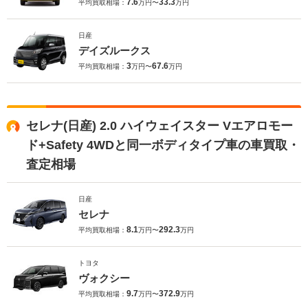
7.6
33.3
平均買取相場：
万円〜
万円
日産
デイズルークス
3
67.6
平均買取相場：
万円〜
万円
セレナ(日産) 2.0 ハイウェイスター Vエアロモー
ド+Safety 4WDと同一ボディタイプ車の車買取・
査定相場
日産
セレナ
8.1
292.3
平均買取相場：
万円〜
万円
トヨタ
ヴォクシー
9.7
372.9
平均買取相場：
万円〜
万円