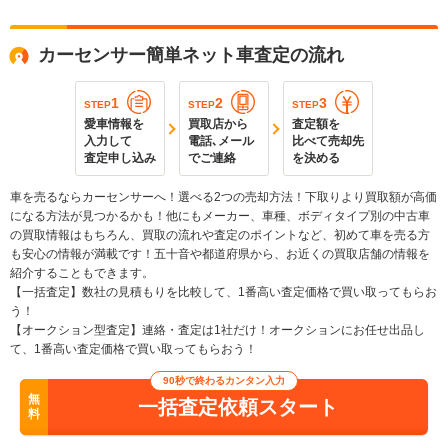
カーセンサー簡単ネット車査定の流れ
1
2
3
STEP
STEP
STEP
愛車情報を
買取店から
査定額を
入力して
電話､メール
比べて売却先
査定申し込み
でご連絡
を決める
車を売るならカーセンサーへ！選べる2つの売却方法！下取りより買取額が高価
になる方法が見つかるかも！他にもメーカー、車種、ボディタイプ別の中古車
の買取情報はもちろん、買取の流れや査定のポイントなど、初めて車を売る方
も安心の情報が満載です！五十音や都道府県から、お近くの買取店舗の情報を
紹介することもできます。
【一括査定】数社の見積もりを比較して、1番高い査定価格で買い取ってもらお
う！
【オークション型査定】連絡・査定は1社だけ！オークションにお任せ出品し
て、1番高い査定価格で買い取ってもらおう！
90秒で終わるカンタン入力
無
一括査定依頼スタート
料