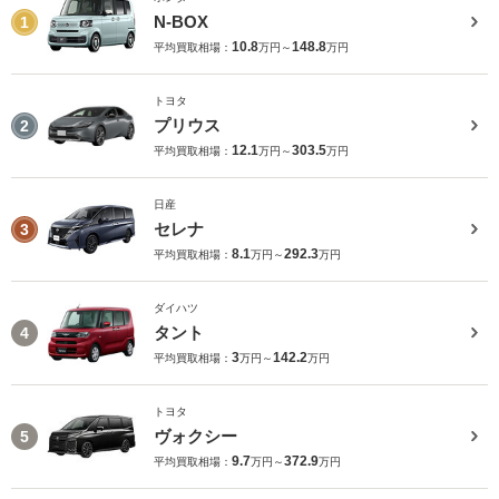
N-BOX
1
10.8
148.8
平均買取相場：
万円～
万円
トヨタ
プリウス
2
12.1
303.5
平均買取相場：
万円～
万円
日産
セレナ
3
8.1
292.3
平均買取相場：
万円～
万円
ダイハツ
タント
4
3
142.2
平均買取相場：
万円～
万円
トヨタ
ヴォクシー
5
9.7
372.9
平均買取相場：
万円～
万円