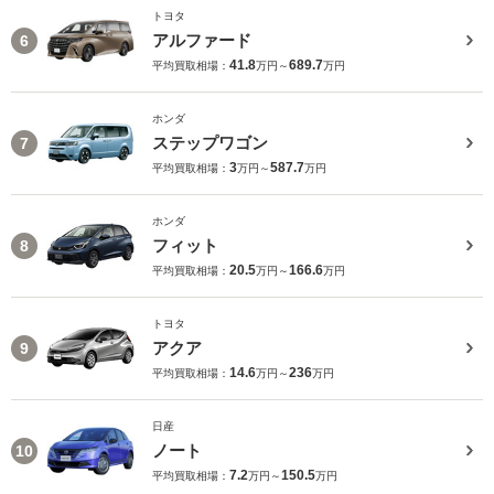
トヨタ
アルファード
6
41.8
689.7
平均買取相場：
万円～
万円
ホンダ
ステップワゴン
7
3
587.7
平均買取相場：
万円～
万円
ホンダ
フィット
8
20.5
166.6
平均買取相場：
万円～
万円
トヨタ
アクア
9
14.6
236
平均買取相場：
万円～
万円
日産
ノート
10
7.2
150.5
平均買取相場：
万円～
万円