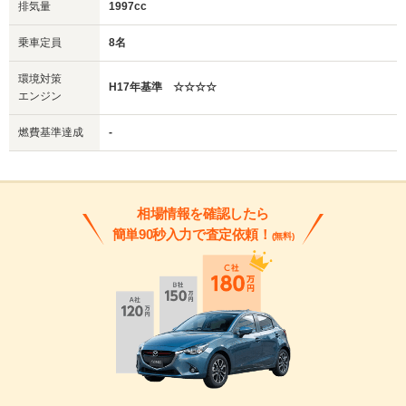
排気量
1997cc
乗車定員
8名
環境対策
H17年基準 ☆☆☆☆
エンジン
燃費基準達成
-
相場情報を確認したら
簡単90秒入力で査定依頼！
(無料)