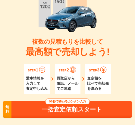
複数の見積もりを比較して
最高額で売却しよう!
1
2
3
STEP
STEP
STEP
愛車情報を
買取店から
査定額を
入力して
電話、メール
比べて売却先
査定申し込み
でご連絡
を決める
90秒で終わるカンタン入力
無
一括査定依頼スタート
料