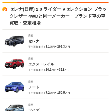
セレナ(日産) 2.0 ライダー Vセレクション ブラッ
クレザー 4WDと同一メーカー・ブランド車の車
買取・査定相場
日産
セレナ
8.1
292.3
平均買取相場：
万円〜
万円
日産
エクストレイル
20.1
322
平均買取相場：
万円〜
万円
日産
ノート
7.2
150.5
平均買取相場：
万円〜
万円
日産
デイズ