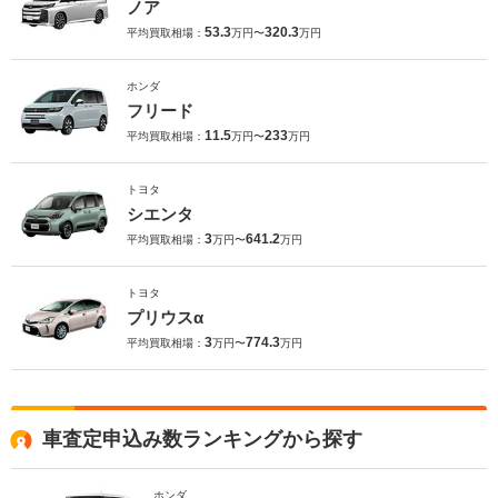
ノア
53.3
320.3
平均買取相場：
万円〜
万円
ホンダ
フリード
11.5
233
平均買取相場：
万円〜
万円
トヨタ
シエンタ
3
641.2
平均買取相場：
万円〜
万円
トヨタ
プリウスα
3
774.3
平均買取相場：
万円〜
万円
車査定申込み数ランキングから探す
ホンダ