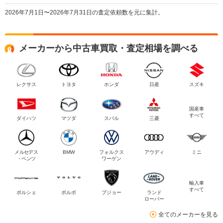
2026年7月1日〜2026年7月31日の査定依頼数を元に集計。
メーカーから中古車買取・査定相場を調べる
レクサス
トヨタ
ホンダ
日産
スズキ
国産車
すべて
ダイハツ
マツダ
スバル
三菱
メルセデス
BMW
フォルクス
アウディ
ミニ
・ベンツ
ワーゲン
輸入車
すべて
ポルシェ
ボルボ
プジョー
ランド
ローバー
全てのメーカーを見る