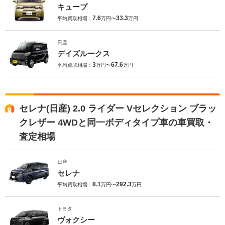
キューブ
7.6
33.3
平均買取相場：
万円〜
万円
日産
デイズルークス
3
67.6
平均買取相場：
万円〜
万円
セレナ(日産) 2.0 ライダー Vセレクション ブラッ
クレザー 4WDと同一ボディタイプ車の車買取・
査定相場
日産
セレナ
8.1
292.3
平均買取相場：
万円〜
万円
トヨタ
ヴォクシー