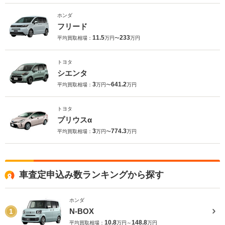
ホンダ
フリード
11.5
233
平均買取相場：
万円〜
万円
トヨタ
シエンタ
3
641.2
平均買取相場：
万円〜
万円
トヨタ
プリウスα
3
774.3
平均買取相場：
万円〜
万円
車査定申込み数ランキングから探す
ホンダ
N-BOX
1
10.8
148.8
平均買取相場：
万円～
万円