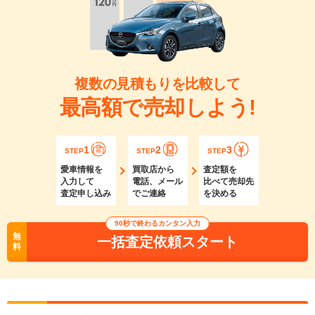
複数の見積もりを比較して
最高額で売却しよう!
1
2
3
STEP
STEP
STEP
愛車情報を
買取店から
査定額を
入力して
電話、メール
比べて売却先
査定申し込み
でご連絡
を決める
90秒で終わるカンタン入力
無
一括査定依頼スタート
料