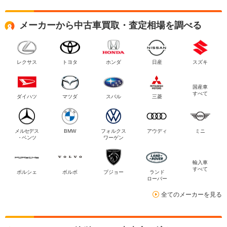
メーカーから中古車買取・査定相場を調べる
レクサス
トヨタ
ホンダ
日産
スズキ
国産車
すべて
ダイハツ
マツダ
スバル
三菱
メルセデス
BMW
フォルクス
アウディ
ミニ
・ベンツ
ワーゲン
輸入車
すべて
ポルシェ
ボルボ
プジョー
ランド
ローバー
全てのメーカーを見る