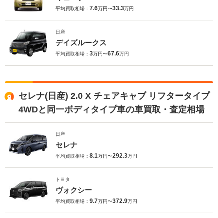
7.6
33.3
平均買取相場：
万円〜
万円
日産
デイズルークス
3
67.6
平均買取相場：
万円〜
万円
セレナ(日産) 2.0 X チェアキャブ リフタータイプ
4WDと同一ボディタイプ車の車買取・査定相場
日産
セレナ
8.1
292.3
平均買取相場：
万円〜
万円
トヨタ
ヴォクシー
9.7
372.9
平均買取相場：
万円〜
万円