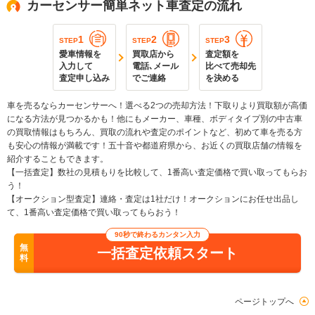
カーセンサー簡単ネット車査定の流れ
1
2
3
STEP
STEP
STEP
愛車情報を
買取店から
査定額を
入力して
電話､メール
比べて売却先
査定申し込み
でご連絡
を決める
車を売るならカーセンサーへ！選べる2つの売却方法！下取りより買取額が高価
になる方法が見つかるかも！他にもメーカー、車種、ボディタイプ別の中古車
の買取情報はもちろん、買取の流れや査定のポイントなど、初めて車を売る方
も安心の情報が満載です！五十音や都道府県から、お近くの買取店舗の情報を
紹介することもできます。
【一括査定】数社の見積もりを比較して、1番高い査定価格で買い取ってもらお
う！
【オークション型査定】連絡・査定は1社だけ！オークションにお任せ出品し
て、1番高い査定価格で買い取ってもらおう！
90秒で終わるカンタン入力
無
一括査定依頼スタート
料
ページトップへ