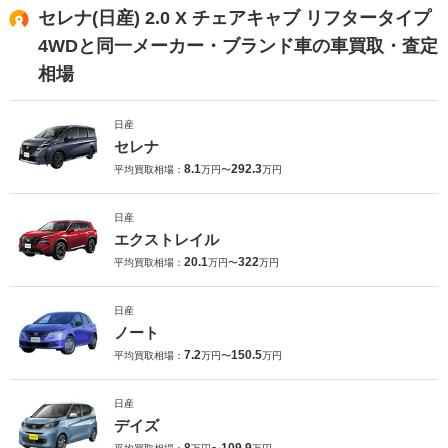
セレナ(日産) 2.0 X チェアキャブ リフタータイプ
4WDと同一メーカー・ブランド車の車買取・査定
相場
日産
セレナ
8.1
292.3
平均買取相場：
万円〜
万円
日産
エクストレイル
20.1
322
平均買取相場：
万円〜
万円
日産
ノート
7.2
150.5
平均買取相場：
万円〜
万円
日産
デイズ