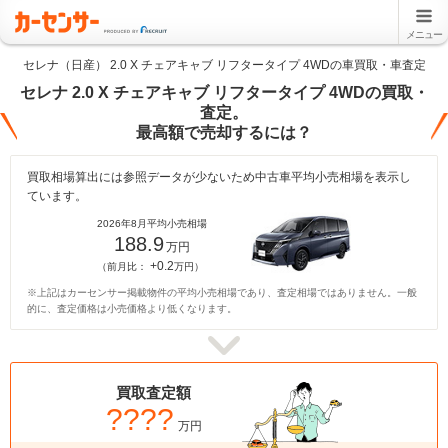
メニュー
セレナ（日産） 2.0 X チェアキャブ リフタータイプ 4WDの車買取・車査定
セレナ 2.0 X チェアキャブ リフタータイプ 4WDの買取・
査定。
最高額で売却するには？
買取相場算出には参照データが少ないため中古車平均小売相場を表示し
ています。
2026年8月平均小売相場
188.9
万円
+0.2
（前月比：
万円）
※上記はカーセンサー掲載物件の平均小売相場であり、査定相場ではありません。一般
的に、査定価格は小売価格より低くなります。
買取査定額
????
万円