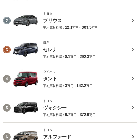
トヨタ
プリウス
2
12.1
303.5
平均買取相場：
万円～
万円
日産
セレナ
3
8.1
292.3
平均買取相場：
万円～
万円
ダイハツ
タント
4
3
142.2
平均買取相場：
万円～
万円
トヨタ
ヴォクシー
5
9.7
372.9
平均買取相場：
万円～
万円
トヨタ
アルファード
6