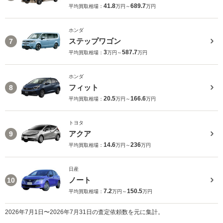
41.8
689.7
平均買取相場：
万円～
万円
ホンダ
ステップワゴン
7
3
587.7
平均買取相場：
万円～
万円
ホンダ
フィット
8
20.5
166.6
平均買取相場：
万円～
万円
トヨタ
アクア
9
14.6
236
平均買取相場：
万円～
万円
日産
ノート
10
7.2
150.5
平均買取相場：
万円～
万円
2026年7月1日〜2026年7月31日の査定依頼数を元に集計。