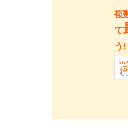
複
て
う!
STEP