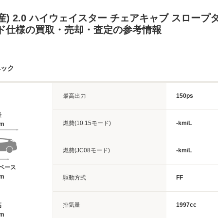
産) 2.0 ハイウェイスター チェアキャブ スロープ
ンド仕様の買取・売却・査定の参考情報
ペック
最高出力
150ps
長
燃費(10.15モード)
-km/L
4m
燃費(JC08モード)
-km/L
ベース
6m
駆動方式
FF
排気量
1997cc
高
7m