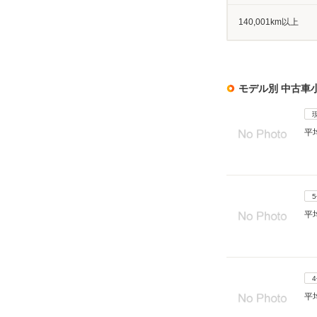
140,001km以上
モデル別 中古車
平
平
平