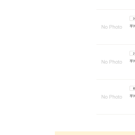
平
平
平