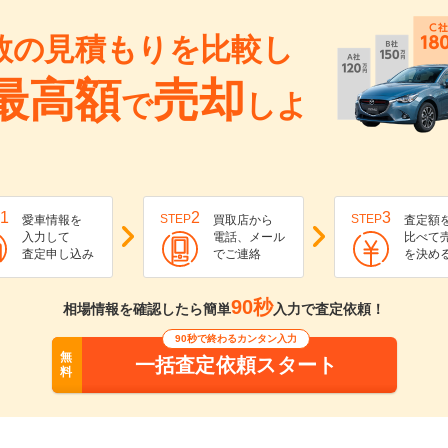
数の見積もりを比較し
最高額
売却
で
しよ
1
2
3
STEP
STEP
愛車情報を
買取店から
査定額
入力して
電話、メール
比べて
査定申し込み
でご連絡
を決め
90秒
相場情報を確認したら簡単
入力で査定依頼！
90秒で終わるカンタン入力
無
一括査定依頼スタート
料