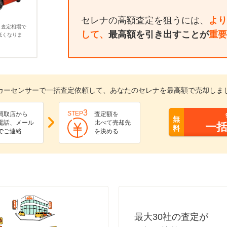
セレナの高額査定を狙うには、
より
、査定相場で
して、
最高額を引き出すことが
重要
低くなりま
カーセンサーで一括査定依頼して、あなたのセレナを最高額で売却しま
3
STEP
買取店から
査定額を
無
電話、メール
比べて売却先
一
料
でご連絡
を決める
最大30社の査定が