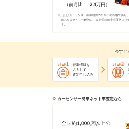
（前月比：
-2.4
万円）
※上記はカーセンサー掲載物件の平均小売相場であり
はありません。一般的に、査定価格は小売価格より
す。
今すぐ
1
2
STEP
STEP
愛車情報を
入力して
査定申し込み
カーセンサー簡単ネット車査定なら
全国約1,000店以上の