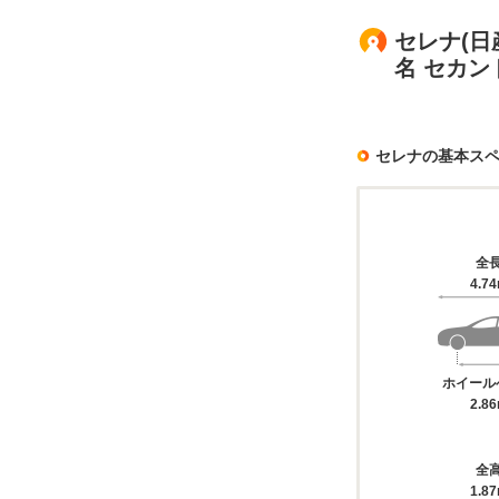
セレナ(日
名 セカ
セレナの基本ス
全
4.7
ホイール
2.8
全
1.8