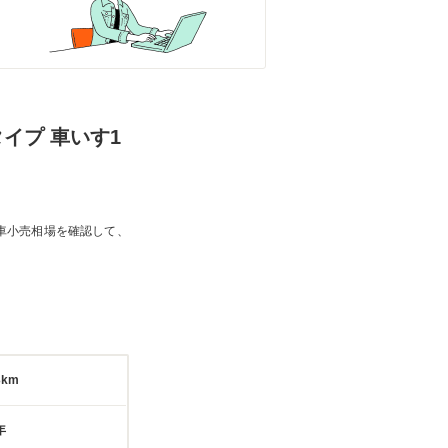
タイプ 車いす1
車小売相場を確認して、
3km
年