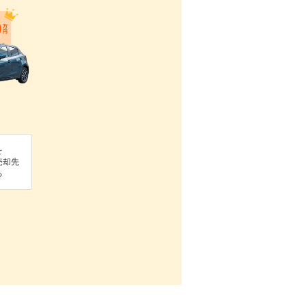
を
売却先
る