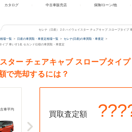
カタログ
中古車販売店
保険/ローン/他
セレナ（日産） 2.0 ハイウェイスター チェアキャブ スロープタイプ
相場一覧
日産の車買取・車査定相場一覧
セレナ(日産)の車買取・車査定
ープタイプ 車いす1名 セカンド仕様の車買取・車査定
ェイスター チェアキャブ スロープタイプ
額で売却するには？
???
古車平均
買取査定額