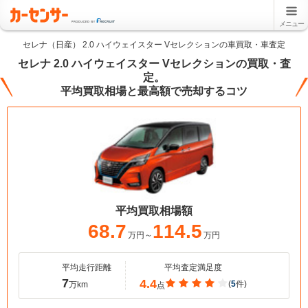
メニュー
セレナ（日産） 2.0 ハイウェイスター Vセレクションの車買取・車査定
セレナ 2.0 ハイウェイスター Vセレクションの買取・査
定。
平均買取相場と最高額で売却するコツ
平均買取相場額
68.7
114.5
万円～
万円
平均走行距離
平均査定満足度
7
4.4
(
5
件)
万km
点