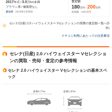
査定額
2017
3.0
年式 /
万km未満
180
200
ブラウン系 / 修復歴なし
万円～
万円
愛知県
2019
年
2
月売却
売却額：
200
万円
セレナ(日産) 2.0 ハイウェイスター Vセレクションの実際の査定額一覧へ(5
件)
クチコミ利用にあたっての注意事項
セレナ(日産) 2.0 ハイウェイスター Vセレクショ
ンの買取・売却・査定の参考情報
セレナ 2.0 ハイウェイスター Vセレクションの基本スペ
ック
全長4.77m
全高1.87m