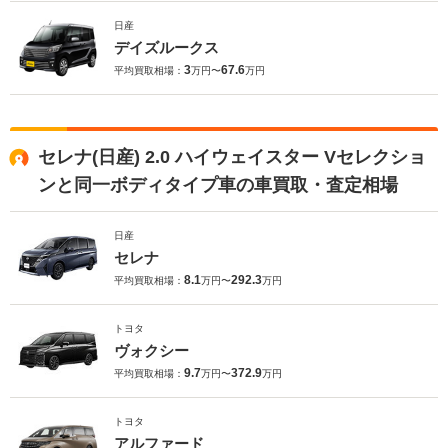
日産
デイズルークス
3
67.6
平均買取相場：
万円〜
万円
セレナ(日産) 2.0 ハイウェイスター Vセレクショ
ンと同一ボディタイプ車の車買取・査定相場
日産
セレナ
8.1
292.3
平均買取相場：
万円〜
万円
トヨタ
ヴォクシー
9.7
372.9
平均買取相場：
万円〜
万円
トヨタ
アルファード