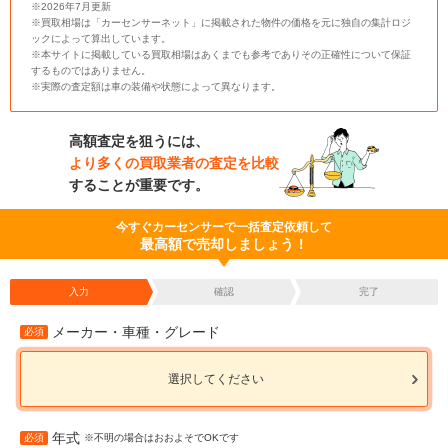
※2026年7月更新
※買取相場は「カーセンサーネット」に掲載された物件の価格を元に独自の集計ロジ
ックによって算出しています。
※本サイトに掲載している買取相場はあくまでも参考でありその正確性について保証
するものではありません。
※実際の査定額は車の装備や状態によって異なります。
高額査定を狙うには、
より多くの買取業者の査定を比較
することが重要です。
今すぐカーセンサーで一括査定依頼して
最高額で売却しましょう！
入力
確認
完了
メーカー・車種・グレード
必須
選択してください
年式
必須
※不明の場合はおおよそでOKです