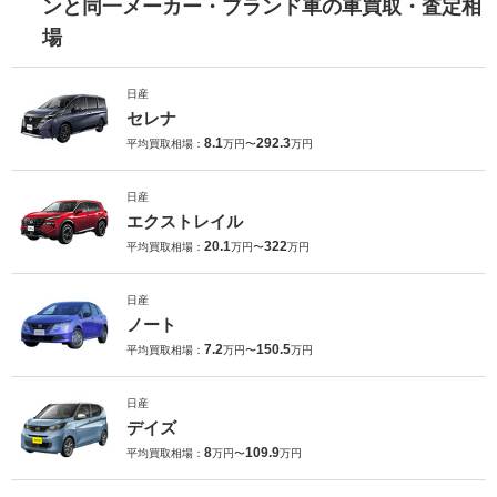
ンと同一メーカー・ブランド車の車買取・査定相
場
日産
セレナ
8.1
292.3
平均買取相場：
万円〜
万円
日産
エクストレイル
20.1
322
平均買取相場：
万円〜
万円
日産
ノート
7.2
150.5
平均買取相場：
万円〜
万円
日産
デイズ
8
109.9
平均買取相場：
万円〜
万円