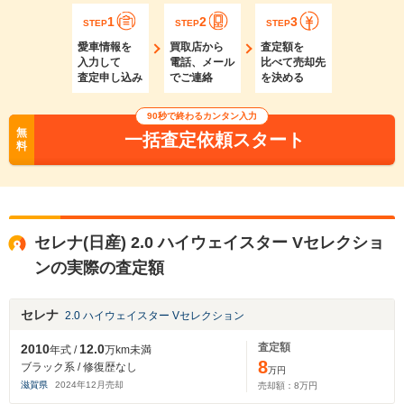
1
2
3
STEP
STEP
STEP
愛車情報を
買取店から
査定額を
入力して
電話、メール
比べて売却先
査定申し込み
でご連絡
を決める
90秒で終わるカンタン入力
無
一括査定依頼スタート
料
セレナ(日産) 2.0 ハイウェイスター Vセレクショ
ンの実際の査定額
セレナ
2.0 ハイウェイスター Vセレクション
査定額
2010
12.0
年式 /
万km未満
8
ブラック系 / 修復歴なし
万円
滋賀県
2024
年
12
月売却
売却額：
8
万円