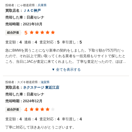
投稿者：にゃ
都道府県：
兵庫県
買取店名：
ＪＡＣ神戸
売却した車：日産セレナ
売却時期：2021年10月
5
総合評価
4
4
5
5
査定額：
連絡：
査定対応：
車引渡し：
急にBMWを買うことになり新車の契約をしました。下取り額が75万円だっ
たので、それ以上で買い取ってくれる業者を一括見積もりサイトで探したと
ころ、当日にJACが査定に来てくれました。 丁寧な査定だったので、ほぼ確
定していましたが、念のため翌日に２社、見積もりしてもらいました。 しつ
▼ 全てを表示する
こく売却を迫られたので、断りJACに決めました。 納車までの2週間は継続
で乗って良いとのことで、決められた日に店舗まで届けました。 契約完了
投稿者：スズキ
都道府県：
滋賀県
後、自宅まで送ってくれました。 転売後は、車検証のコピーを送ってくれて
買取店名：
ネクステージ 東近江店
一ヶ月で転売完了教えてくれました。（個人情報は消してありました）
売却した車：日産セレナ
売却時期：2024年12月
4
総合評価
4
4
4
4
査定額：
連絡：
査定対応：
車引渡し：
丁寧に対応して頂きありがとうございます。