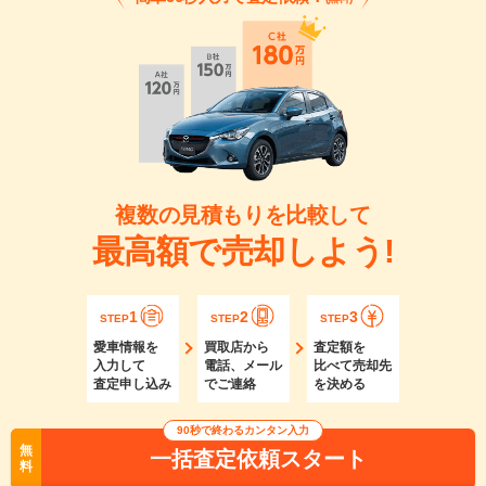
複数の見積もりを比較して
最高額で売却しよう!
1
2
3
STEP
STEP
STEP
愛車情報を
買取店から
査定額を
入力して
電話、メール
比べて売却先
査定申し込み
でご連絡
を決める
90秒で終わるカンタン入力
無
一括査定依頼スタート
料