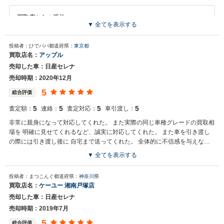
買取店からの返信
▼ 全てを表示する
お世話になっております。 株式会社ネクステージでございます。 この
度はネクステージをご利用いただきまして誠にありがとうございまし
投稿者：ひでパパ
都道府県：
東京都
た。 弊社スタッフの接客をお褒め頂き光栄です。 今後もご満足いただ
買取店名：
アップル
けるよう精進してまいります。 スタッフ一同、またのご利用お待ちし
売却した車：日産セレナ
ております。
売却時期：2020年12月
5
総合評価
5
5
5
5
査定額：
連絡：
査定対応：
車引渡し：
非常に親身になって対応してくれた。 また実際の同じ車種グレードの買取相
場を 明確に見せてくれるなど、誠実に対応してくれた。 また車を引き渡し
の際には引き渡し後に 自宅まで送ってくれた。 全体的に不信感を与えない
誠実な対応だった。
▼ 全てを表示する
投稿者：まつこんぐ
都道府県：
神奈川県
買取店名：
ケーユー 湘南戸塚店
売却した車：日産セレナ
売却時期：2019年7月
5
総合評価