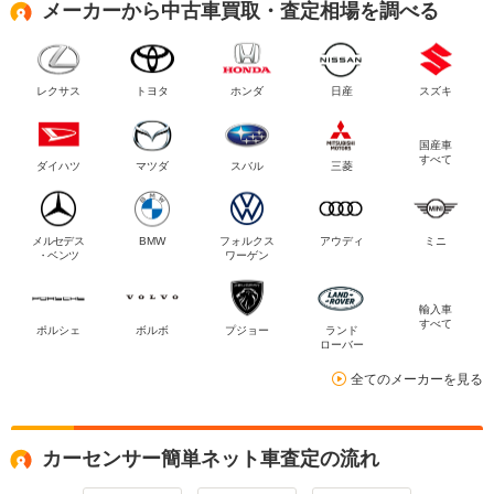
メーカーから中古車買取・査定相場を調べる
レクサス
トヨタ
ホンダ
日産
スズキ
国産車
すべて
ダイハツ
マツダ
スバル
三菱
メルセデス
BMW
フォルクス
アウディ
ミニ
・ベンツ
ワーゲン
輸入車
すべて
ポルシェ
ボルボ
プジョー
ランド
ローバー
全てのメーカーを見る
カーセンサー簡単ネット車査定の流れ