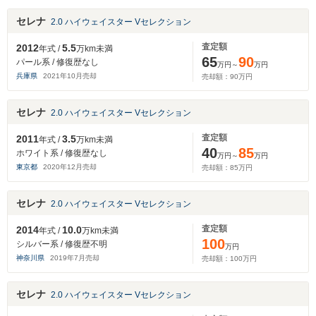
セレナ
2.0 ハイウェイスター Vセレクション
査定額
2012
5.5
年式 /
万km未満
65
90
パール系 / 修復歴なし
万円～
万円
兵庫県
2021
年
10
月売却
売却額：
90
万円
セレナ
2.0 ハイウェイスター Vセレクション
査定額
2011
3.5
年式 /
万km未満
40
85
ホワイト系 / 修復歴なし
万円～
万円
東京都
2020
年
12
月売却
売却額：
85
万円
セレナ
2.0 ハイウェイスター Vセレクション
査定額
2014
10.0
年式 /
万km未満
100
シルバー系 / 修復歴不明
万円
神奈川県
2019
年
7
月売却
売却額：
100
万円
セレナ
2.0 ハイウェイスター Vセレクション