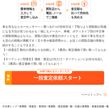
1
2
3
STEP
STEP
STEP
愛車情報を
買取店から
査定額を
入力して
電話､メール
比べて売却先
査定申し込み
でご連絡
を決める
車を売るならカーセンサーへ！選べる2つの売却方法！下取りより買取額が高価
になる方法が見つかるかも！他にもメーカー、車種、ボディタイプ別の中古車
の買取情報はもちろん、買取の流れや査定のポイントなど、初めて車を売る方
も安心の情報が満載です！五十音や都道府県から、お近くの買取店舗の情報を
紹介することもできます。
【一括査定】数社の見積もりを比較して、1番高い査定価格で買い取ってもらお
う！
【オークション型査定】連絡・査定は1社だけ！オークションにお任せ出品し
て、1番高い査定価格で買い取ってもらおう！
90秒で終わるカンタン入力
無
一括査定依頼スタート
料
ページトップへ
中古車トップ
車買取・車査定・車売却
車買取・査定相場一覧
日産の車買取・車査定相場一覧