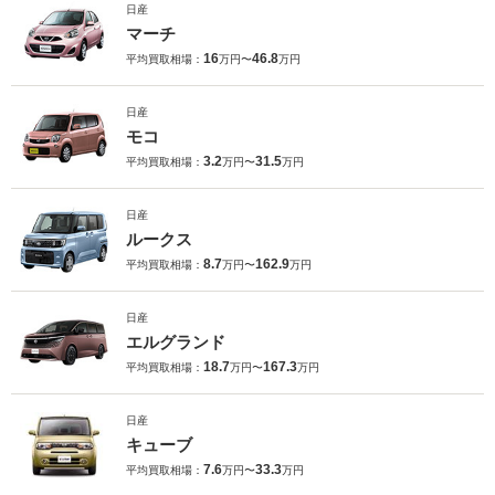
日産
マーチ
16
46.8
平均買取相場：
万円〜
万円
日産
モコ
3.2
31.5
平均買取相場：
万円〜
万円
日産
ルークス
8.7
162.9
平均買取相場：
万円〜
万円
日産
エルグランド
18.7
167.3
平均買取相場：
万円〜
万円
日産
キューブ
7.6
33.3
平均買取相場：
万円〜
万円