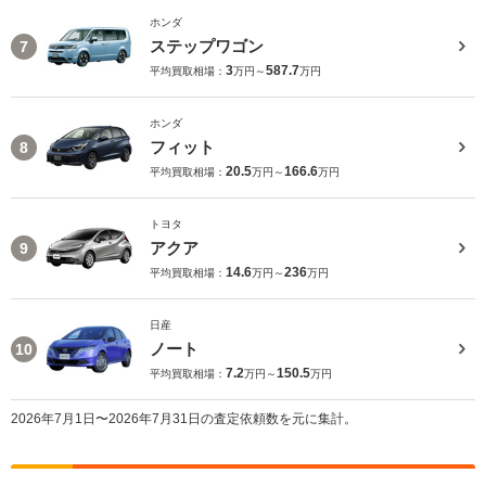
ホンダ
ステップワゴン
7
3
587.7
平均買取相場：
万円～
万円
ホンダ
フィット
8
20.5
166.6
平均買取相場：
万円～
万円
トヨタ
アクア
9
14.6
236
平均買取相場：
万円～
万円
日産
ノート
10
7.2
150.5
平均買取相場：
万円～
万円
2026年7月1日〜2026年7月31日の査定依頼数を元に集計。