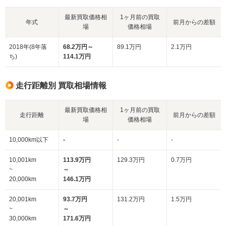
最新買取価格相
1ヶ月前の買取
年式
前月からの差額
場
価格相場
2018年(8年落
68.2万円～
89.1万円
2.1万円
ち)
114.1万円
走行距離別 買取相場情報
最新買取価格相
1ヶ月前の買取
走行距離
前月からの差額
場
価格相場
10,000km以下
-
-
-
10,001km
113.9万円
129.3万円
0.7万円
~
～
20,000km
146.1万円
20,001km
93.7万円
131.2万円
1.5万円
~
～
30,000km
171.6万円