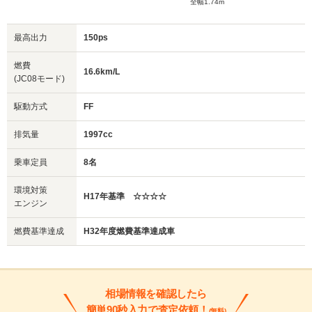
全幅1.74m
最高出力
150ps
燃費
16.6km/L
(JC08モード)
駆動方式
FF
排気量
1997cc
乗車定員
8名
環境対策
H17年基準 ☆☆☆☆
エンジン
燃費基準達成
H32年度燃費基準達成車
相場情報を確認したら
簡単90秒入力で査定依頼！
(無料)