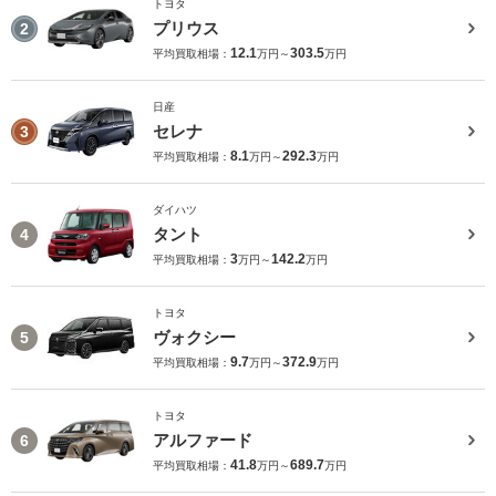
トヨタ
プリウス
2
12.1
303.5
平均買取相場：
万円～
万円
日産
セレナ
3
8.1
292.3
平均買取相場：
万円～
万円
ダイハツ
タント
4
3
142.2
平均買取相場：
万円～
万円
トヨタ
ヴォクシー
5
9.7
372.9
平均買取相場：
万円～
万円
トヨタ
アルファード
6
41.8
689.7
平均買取相場：
万円～
万円