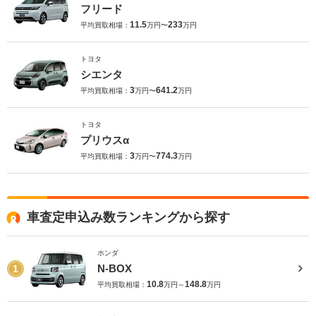
フリード
11.5
233
平均買取相場：
万円〜
万円
トヨタ
シエンタ
3
641.2
平均買取相場：
万円〜
万円
トヨタ
プリウスα
3
774.3
平均買取相場：
万円〜
万円
車査定申込み数ランキングから探す
ホンダ
N-BOX
1
10.8
148.8
平均買取相場：
万円～
万円