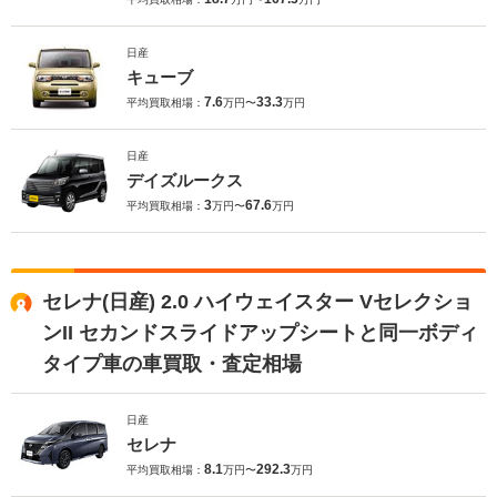
日産
キューブ
7.6
33.3
平均買取相場：
万円〜
万円
日産
デイズルークス
3
67.6
平均買取相場：
万円〜
万円
セレナ(日産) 2.0 ハイウェイスター Vセレクショ
ンII セカンドスライドアップシートと同一ボディ
タイプ車の車買取・査定相場
日産
セレナ
8.1
292.3
平均買取相場：
万円〜
万円