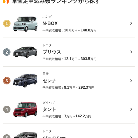
車査定申込み数ランキングから探す
ホンダ
N-BOX
1
10.8
148.8
平均買取相場：
万円～
万円
トヨタ
プリウス
2
12.1
303.5
平均買取相場：
万円～
万円
日産
セレナ
3
8.1
292.3
平均買取相場：
万円～
万円
ダイハツ
タント
4
3
142.2
平均買取相場：
万円～
万円
トヨタ
ヴォクシー
5