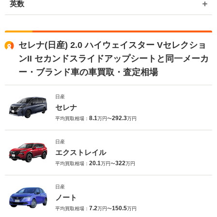
英数
セレナ(日産) 2.0 ハイウェイスター Vセレクショ
ンII セカンドスライドアップシートと同一メーカ
ー・ブランド車の車買取・査定相場
日産
セレナ
8.1
292.3
平均買取相場：
万円〜
万円
日産
エクストレイル
20.1
322
平均買取相場：
万円〜
万円
日産
ノート
7.2
150.5
平均買取相場：
万円〜
万円