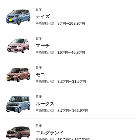
日産
デイズ
8
109.9
平均買取相場：
万円〜
万円
日産
マーチ
16
46.8
平均買取相場：
万円〜
万円
日産
モコ
3.2
31.5
平均買取相場：
万円〜
万円
日産
ルークス
8.7
162.9
平均買取相場：
万円〜
万円
日産
エルグランド
18.7
167.3
平均買取相場：
万円〜
万円