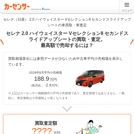
メニュー
セレナ（日産） 2.0 ハイウェイスター VセレクションII セカンドスライドアップ
シートの車買取・車査定
セレナ 2.0 ハイウェイスター VセレクションII セカンドス
ライドアップシートの買取・査定。
最高額で売却するには？
買取相場算出には参照データが少ないため中古車平均小売相場を表示し
ています。
2026年8月平均小売相場
188.9
万円
-2.4
（前月比：
万円）
※上記はカーセンサー掲載物件の平均小売相場であり、査定相場ではありません。一般
的に、査定価格は小売価格より低くなります。
買取査定額
????
万円