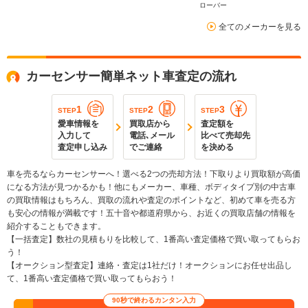
ローバー
全てのメーカーを見る
カーセンサー簡単ネット車査定の流れ
1
2
3
STEP
STEP
STEP
愛車情報を
買取店から
査定額を
入力して
電話､メール
比べて売却先
査定申し込み
でご連絡
を決める
車を売るならカーセンサーへ！選べる2つの売却方法！下取りより買取額が高価
になる方法が見つかるかも！他にもメーカー、車種、ボディタイプ別の中古車
の買取情報はもちろん、買取の流れや査定のポイントなど、初めて車を売る方
も安心の情報が満載です！五十音や都道府県から、お近くの買取店舗の情報を
紹介することもできます。
【一括査定】数社の見積もりを比較して、1番高い査定価格で買い取ってもらお
う！
【オークション型査定】連絡・査定は1社だけ！オークションにお任せ出品し
て、1番高い査定価格で買い取ってもらおう！
90秒で終わるカンタン入力