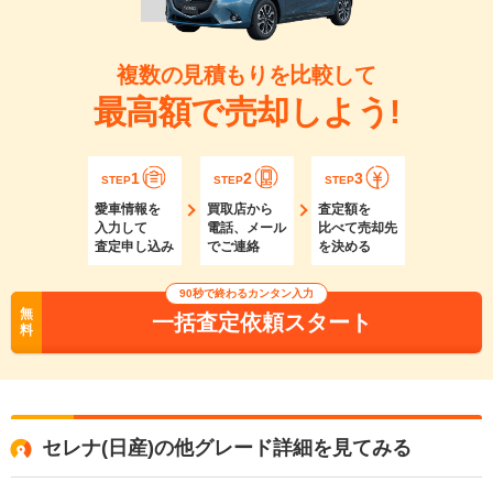
複数の見積もりを比較して
最高額で売却しよう!
1
2
3
STEP
STEP
STEP
愛車情報を
買取店から
査定額を
入力して
電話、メール
比べて売却先
査定申し込み
でご連絡
を決める
90秒で終わるカンタン入力
無
一括査定依頼スタート
料
セレナ(日産)の他グレード詳細を見てみる