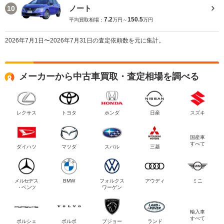
ノート
10
7.2
150.5
平均買取相場：
万円～
万円
2026年7月1日〜2026年7月31日の査定依頼数を元に集計。
メーカーから中古車買取・査定相場を調べる
レクサス
トヨタ
ホンダ
日産
スズキ
国産車
すべて
ダイハツ
マツダ
スバル
三菱
メルセデス
BMW
フォルクス
アウディ
ミニ
・ベンツ
ワーゲン
輸入車
すべて
ポルシェ
ボルボ
プジョー
ランド