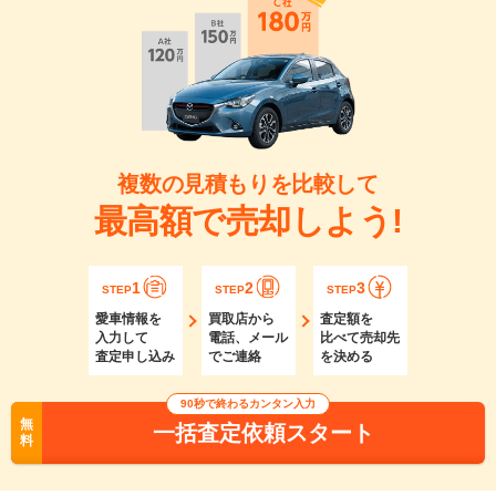
複数の見積もりを比較して
最高額で売却しよう!
1
2
3
STEP
STEP
STEP
愛車情報を
買取店から
査定額を
入力して
電話、メール
比べて売却先
査定申し込み
でご連絡
を決める
90秒で終わるカンタン入力
無
一括査定依頼スタート
料