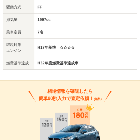
駆動方式
FF
排気量
1997cc
乗車定員
7名
環境対策
H17年基準 ☆☆☆☆
エンジン
燃費基準達成
H32年度燃費基準達成車
相場情報を確認したら
簡単90秒入力で査定依頼！
(無料)