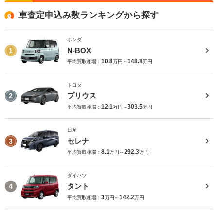
車査定申込み数ランキングから探す
ホンダ
N-BOX
1
10.8
148.8
平均買取相場：
万円～
万円
トヨタ
プリウス
2
12.1
303.5
平均買取相場：
万円～
万円
日産
セレナ
3
8.1
292.3
平均買取相場：
万円～
万円
ダイハツ
タント
4
3
142.2
平均買取相場：
万円～
万円