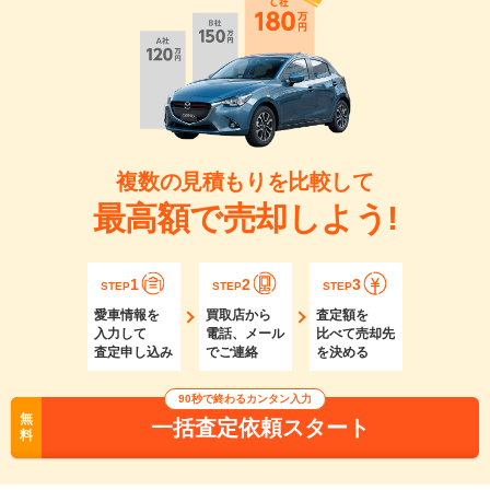
複数の見積もりを比較して
最高額で売却しよう!
1
2
3
STEP
STEP
STEP
愛車情報を
買取店から
査定額を
入力して
電話、メール
比べて売却先
査定申し込み
でご連絡
を決める
90秒で終わるカンタン入力
無
一括査定依頼スタート
料