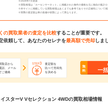
※2026年7月更新
※買取相場は「カーセンサーネット」に掲載された物件の価格を元に独自の集計ロ
※本サイトに掲載している買取相場はあくまでも参考でありその正確性について保
※実際の査定額は車の装備や状態によって異なります。
くの買取業者の査定を比較
することが重要です。
定依頼して、あなたのセレナを
最高額で売却
しま
3
STEP
買取店から
査定額を
無
電話、メール
比べて売却先
一
料
でご連絡
を決める
ウェイスターV Vセレクション 4WDの買取相場情報