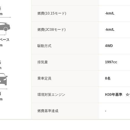
長
燃費(10.15モード)
-km/L
7m
燃費(JC08モード)
-km/L
ベース
7m
駆動方式
4WD
排気量
1997cc
高
m
乗車定員
8名
幅
環境対策エンジン
H30年基準 
2m
燃費基準達成
-