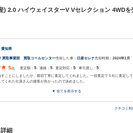
産) 2.0 ハイウェイスターV Vセレクション 4WD
：
愛知県
ジ 買取事業部 買取コールセンター
売却した車：
日産セレナ
売却時期：
2024年1月
5
5
5
5
5
査定額：
連絡：
査定対応：
車引渡し：
点
放すことにしましたが、親切丁寧に査定してくれました。一括査定で５社に査定して
してくれた社員さんの接客が良かったので決めました。
▼ 全てを表示する
す。 株式会社ネクステージでございます。 この度はネクステージをご利用いただき
クチコミ利
ッフの接客をお褒め頂き光栄です。 今後もご満足いただけるよう精進してまいりま
ります。
ド詳細