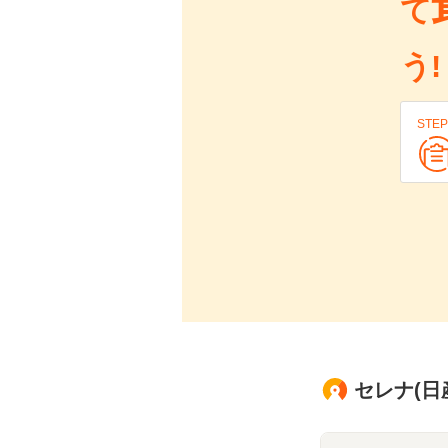
て
う!
STEP
セレナ(日