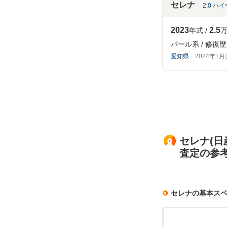
セレナ
2.0 ハ
2023
2.5
年式
万
パール系
修復歴
愛知県
2024年1
セレナ(日
査定の参
セレナの基本ス