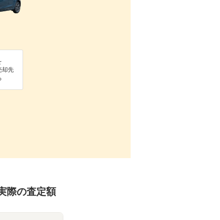
を
売却先
る
の実際の査定額