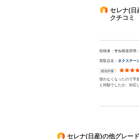
セレナ(日
クチコミ
投稿者：
サル
都道府県
買取店名：
ネクステー
総合評価
使わなくなったので手
と同額でしたが、対応
買取店からの返信
お世話になっておりま
ざいました。 弊社スタ
のご利用お待ちしてお
セレナ(日産)の他グレー