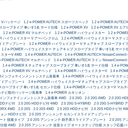
ECH Vパッケージ
1.2 e-POWER AUTECH スポーツスペック
1.2 e-POWER AU
ャブ スロープタイプ 車いす1名 サード仕様
1.2 e-POWER XV
1.2 e-POWER XV エア
1.2 e-POWER XV マルチベッド
1.2 e-POWER ハイウェイスター
1.2 e-PO
OWER ハイウェイスター V アーバンクロム
1.2 e-POWER ハイウェイスター V ステ
スライドアップシート
1.2 e-POWER ハイウェイスター V チェアキャブ スロープタイ
1.2 e-POWER ハイウェイスター チェアキャブ スロープタイプ 車いす1名 サード
ェイスターV 4WD
1.4 e-POWER AUTECH
1.4 e-POWER AUTECH Nissan
 e-POWER AUTECH マルチベッド
1.4 e-POWER AUTECH ライン Nissan
1.4 e-POWER X チェアキャブ スロープタイプ 車いす1名 サード仕様
1.4 e-PO
1.4 e-POWER XV マルチベッド
1.4 e-POWER ハイウェイスターV
1.4 e-
onnectインフォテインメントシステム装着車
1.4 e-POWER ハイウェイスターV ステ
ライドアップシート
1.4 e-POWER ハイウェイスターV チェアキャブ スロープタイ
ブ スロープタイプ 車いす1名 セカンド仕様
1.4 e-POWER ハイウェイスターV マル
ジナルナビ取付パッケージ装着車
1.4 e-POWER ルキシオン
nnectインフォテインメントシステム装着車 4WD
2.0 20G
2.0 20G 4WD
2.0 20G
 HDDナビ付
2.0 20G HDDナビ付 4WD
2.0 20G S-HYBRID
2.0 20G S-HYB
20RX 4WD
2.0 20S
2.0 20S 4WD
2.0 20S HDDナビ付
2.0 20S HDDナビ付 4
クション HDDナビ付
2.0 20S アンシャンテ セカンドスライドアップシート
シート 脱着タイプ
2.0 20S アンシャンテ 助手席スライドアップシート
2.0 20
仕様 4WD
2.0 20S アンシャンテ 送迎タイプ オートステップ仕様 スタッフ応援パ