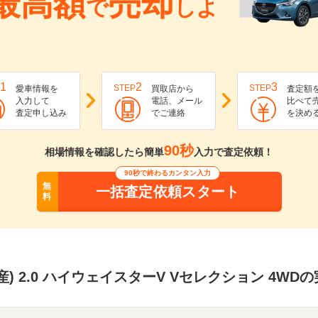
最高額
売却
で
しよ
1
2
3
STEP
STEP
愛車情報を
買取店から
査定額
入力して
電話、メール
比べて
査定申し込み
でご連絡
を決め
90秒
相場情報を確認したら簡単
入力で査定依頼！
90秒で終わるカンタン入力
無
一括査定依頼スタート
料
産) 2.0 ハイウェイスターV Vセレクション 4WD