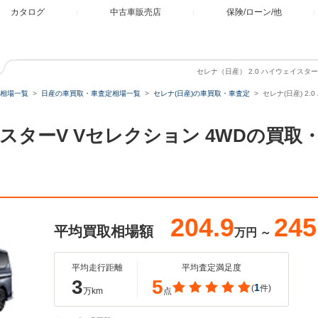
カタログ
中古車販売店
保険/ローン/他
セレナ（日産） 2.0 ハイウェイスタ
相場一覧
日産の車買取・車査定相場一覧
セレナ(日産)の車買取・車査定
セレナ(日産) 2
ェイスターV Vセレクション 4WDの買
204.9
245
平均買取相場額
万円
～
平均走行距離
平均査定満足度
3
5
1
(
件)
万km
点