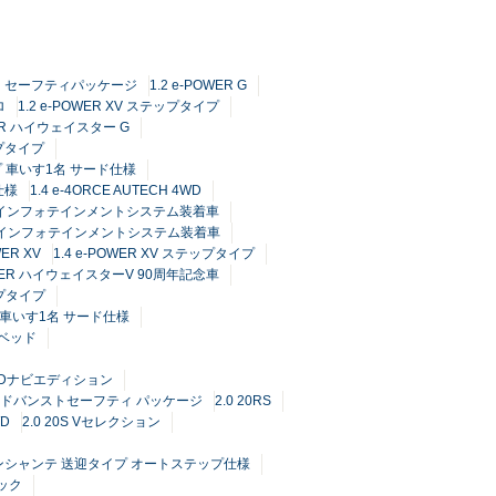
TECH セーフティパッケージ
1.2 e-POWER G
ロ
1.2 e-POWER XV ステップタイプ
WER ハイウェイスター G
ップタイプ
プ 車いす1名 サード仕様
仕様
1.4 e-4ORCE AUTECH 4WD
Connectインフォテインメントシステム装着車
Connectインフォテインメントシステム装着車
WER XV
1.4 e-POWER XV ステップタイプ
POWER ハイウェイスターV 90周年記念車
ップタイプ
プ 車いす1名 サード仕様
チベッド
 HDDナビエディション
RID アドバンストセーフティ パッケージ
2.0 20RS
WD
2.0 20S Vセレクション
S アンシャンテ 送迎タイプ オートステップ仕様
ック