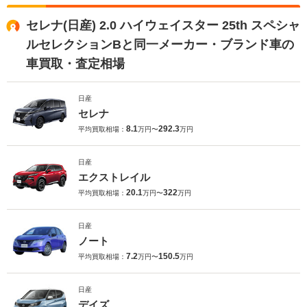
セレナ(日産) 2.0 ハイウェイスター 25th スペシャ
ルセレクションBと同一メーカー・ブランド車の
車買取・査定相場
日産
セレナ
8.1
292.3
平均買取相場：
万円〜
万円
日産
エクストレイル
20.1
322
平均買取相場：
万円〜
万円
日産
ノート
7.2
150.5
平均買取相場：
万円〜
万円
日産
デイズ