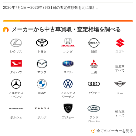
2026年7月1日〜2026年7月31日の査定依頼数を元に集計。
メーカーから中古車買取・査定相場を調べる
レクサス
トヨタ
ホンダ
日産
スズキ
国産車
すべて
ダイハツ
マツダ
スバル
三菱
メルセデス
BMW
フォルクス
アウディ
ミニ
・ベンツ
ワーゲン
輸入車
すべて
ポルシェ
ボルボ
プジョー
ランド
ローバー
全てのメーカーを見る