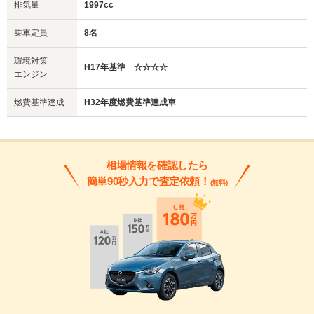
排気量
1997cc
乗車定員
8名
環境対策
H17年基準 ☆☆☆☆
エンジン
燃費基準達成
H32年度燃費基準達成車
相場情報を確認したら
簡単90秒入力で査定依頼！
(無料)