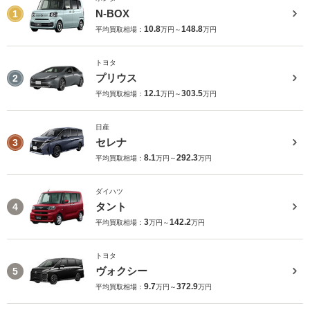
N-BOX
1
10.8
148.8
平均買取相場：
万円～
万円
トヨタ
プリウス
2
12.1
303.5
平均買取相場：
万円～
万円
日産
セレナ
3
8.1
292.3
平均買取相場：
万円～
万円
ダイハツ
タント
4
3
142.2
平均買取相場：
万円～
万円
トヨタ
ヴォクシー
5
9.7
372.9
平均買取相場：
万円～
万円