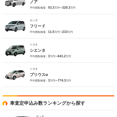
ノア
53.3
320.3
平均買取相場：
万円〜
万円
ホンダ
フリード
11.5
233
平均買取相場：
万円〜
万円
トヨタ
シエンタ
3
641.2
平均買取相場：
万円〜
万円
トヨタ
プリウスα
3
774.3
平均買取相場：
万円〜
万円
車査定申込み数ランキングから探す
ホンダ