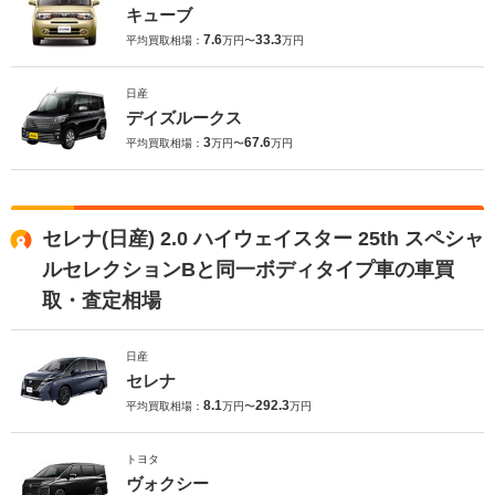
キューブ
7.6
33.3
平均買取相場：
万円〜
万円
日産
デイズルークス
3
67.6
平均買取相場：
万円〜
万円
セレナ(日産) 2.0 ハイウェイスター 25th スペシャ
ルセレクションBと同一ボディタイプ車の車買
取・査定相場
日産
セレナ
8.1
292.3
平均買取相場：
万円〜
万円
トヨタ
ヴォクシー