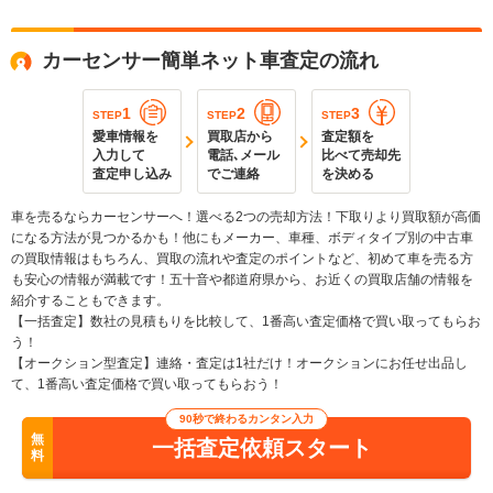
カーセンサー簡単ネット車査定の流れ
1
2
3
STEP
STEP
STEP
愛車情報を
買取店から
査定額を
入力して
電話､メール
比べて売却先
査定申し込み
でご連絡
を決める
車を売るならカーセンサーへ！選べる2つの売却方法！下取りより買取額が高価
になる方法が見つかるかも！他にもメーカー、車種、ボディタイプ別の中古車
の買取情報はもちろん、買取の流れや査定のポイントなど、初めて車を売る方
も安心の情報が満載です！五十音や都道府県から、お近くの買取店舗の情報を
紹介することもできます。
【一括査定】数社の見積もりを比較して、1番高い査定価格で買い取ってもらお
う！
【オークション型査定】連絡・査定は1社だけ！オークションにお任せ出品し
て、1番高い査定価格で買い取ってもらおう！
90秒で終わるカンタン入力
無
一括査定依頼スタート
料