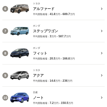
トヨタ
アルファード
6
41.8
689.7
平均買取相場：
万円～
万円
ホンダ
ステップワゴン
7
3
587.7
平均買取相場：
万円～
万円
ホンダ
フィット
8
20.5
166.6
平均買取相場：
万円～
万円
トヨタ
アクア
9
14.6
236
平均買取相場：
万円～
万円
日産
ノート
10
7.2
150.5
平均買取相場：
万円～
万円