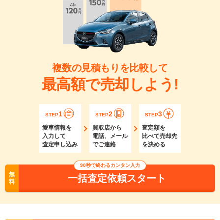
複数の見積もりを比較して
最高額で売却しよう!
1
2
3
STEP
STEP
STEP
愛車情報を
買取店から
査定額を
入力して
電話、メール
比べて売却先
査定申し込み
でご連絡
を決める
90秒で終わるカンタン入力
無
一括査定依頼スタート
料