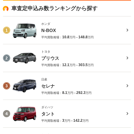
車査定申込み数ランキングから探す
ホンダ
N-BOX
1
10.8
148.8
平均買取相場：
万円～
万円
トヨタ
プリウス
2
12.1
303.5
平均買取相場：
万円～
万円
日産
セレナ
3
8.1
292.3
平均買取相場：
万円～
万円
ダイハツ
タント
4
3
142.2
平均買取相場：
万円～
万円