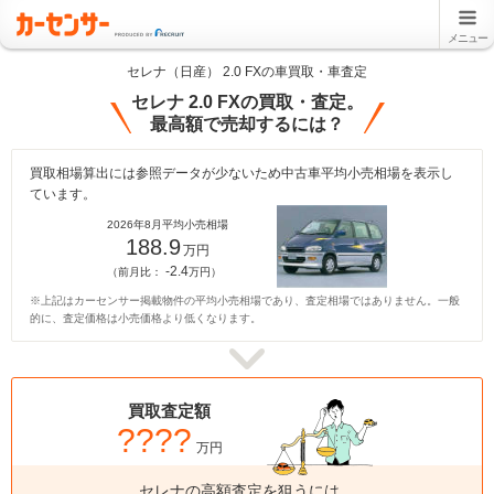
メニュー
セレナ（日産） 2.0 FXの車買取・車査定
セレナ 2.0 FXの買取・査定。
最高額で売却するには？
買取相場算出には参照データが少ないため中古車平均小売相場を表示し
ています。
2026年8月平均小売相場
188.9
万円
-2.4
（前月比：
万円）
※上記はカーセンサー掲載物件の平均小売相場であり、査定相場ではありません。一般
的に、査定価格は小売価格より低くなります。
買取査定額
????
万円
セレナの高額査定を狙うには、