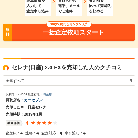
愛車情報を
買取店から
査定額を
入力して
電話、メール
比べて売却先
査定申し込み
でご連絡
を決める
90秒で終わるカンタン入力
無
一括査定依頼スタート
料
セレナ(日産) 2.0 FXを売却した人のクチコミ
投稿者：kai908
都道府県：
埼玉県
買取店名：
カーセブン
売却した車：日産セレナ
売却時期：2019年1月
4
総合評価
4
4
4
4
査定額：
連絡：
査定対応：
車引渡し：