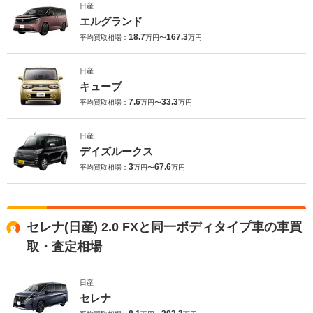
日産
エルグランド
18.7
167.3
平均買取相場：
万円〜
万円
日産
キューブ
7.6
33.3
平均買取相場：
万円〜
万円
日産
デイズルークス
3
67.6
平均買取相場：
万円〜
万円
セレナ(日産) 2.0 FXと同一ボディタイプ車の車買
取・査定相場
日産
セレナ