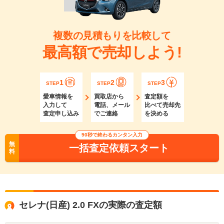
複数の見積もりを比較して
最高額で売却しよう!
1
2
3
STEP
STEP
STEP
愛車情報を
買取店から
査定額を
入力して
電話、メール
比べて売却先
査定申し込み
でご連絡
を決める
90秒で終わるカンタン入力
無
一括査定依頼スタート
料
セレナ(日産) 2.0 FXの実際の査定額