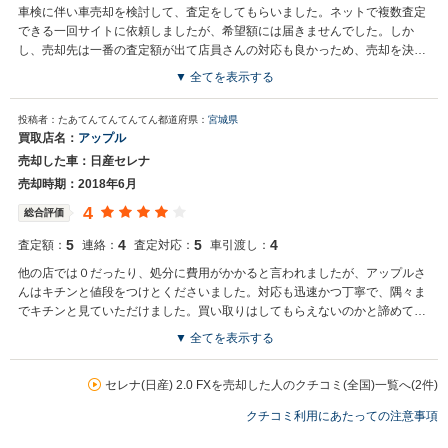
車検に伴い車売却を検討して、査定をしてもらいました。ネットで複数査定
できる一回サイトに依頼しましたが、希望額には届きませんでした。しか
し、売却先は一番の査定額が出て店員さんの対応も良かっため、売却を決め
ました。
▼ 全てを表示する
投稿者：たあてんてんてんてん
都道府県：
宮城県
買取店名：
アップル
売却した車：日産セレナ
売却時期：2018年6月
4
総合評価
5
4
5
4
査定額：
連絡：
査定対応：
車引渡し：
他の店では０だったり、処分に費用がかかると言われましたが、アップルさ
んはキチンと値段をつけとくださいました。対応も迅速かつ丁寧で、隅々ま
でキチンと見ていただけました。買い取りはしてもらえないのかと諦めてお
りましたので、本当にありがたかったです。
▼ 全てを表示する
セレナ(日産) 2.0 FXを売却した人のクチコミ(全国)一覧へ(2件)
クチコミ利用にあたっての注意事項