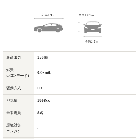
全長4.36m
全高1.83m
全幅1.7m
最高出力
130ps
燃費
0.0km/L
(JC08モード)
駆動方式
FR
排気量
1998cc
乗車定員
8名
環境対策
-
エンジン