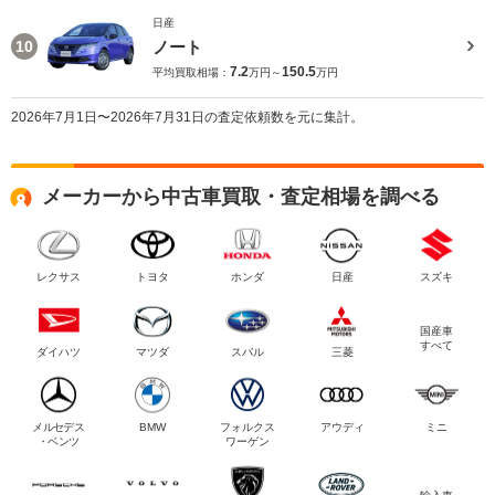
日産
ノート
10
7.2
150.5
平均買取相場：
万円～
万円
2026年7月1日〜2026年7月31日の査定依頼数を元に集計。
メーカーから中古車買取・査定相場を調べる
レクサス
トヨタ
ホンダ
日産
スズキ
国産車
すべて
ダイハツ
マツダ
スバル
三菱
メルセデス
BMW
フォルクス
アウディ
ミニ
・ベンツ
ワーゲン