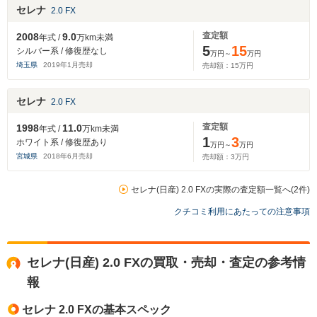
セレナ
2.0 FX
査定額
2008
9.0
年式 /
万km未満
5
15
シルバー系 / 修復歴なし
万円～
万円
埼玉県
2019
年
1
月売却
売却額：
15
万円
セレナ
2.0 FX
査定額
1998
11.0
年式 /
万km未満
1
3
ホワイト系 / 修復歴あり
万円～
万円
宮城県
2018
年
6
月売却
売却額：
3
万円
セレナ(日産) 2.0 FXの実際の査定額一覧へ(2件)
クチコミ利用にあたっての注意事項
セレナ(日産) 2.0 FXの買取・売却・査定の参考情
報
セレナ 2.0 FXの基本スペック