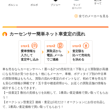
輸入車
すべて
ポルシェ
ボルボ
プジョー
ランド
ローバー
全てのメーカーを見る
カーセンサー簡単ネット車査定の流れ
1
2
3
STEP
STEP
STEP
愛車情報を
買取店から
査定額を
入力して
電話､メール
比べて売却先
査定申し込み
でご連絡
を決める
車を売るならカーセンサーへ！選べる2つの売却方法！下取りより買取額が高価
になる方法が見つかるかも！他にもメーカー、車種、ボディタイプ別の中古車
の買取情報はもちろん、買取の流れや査定のポイントなど、初めて車を売る方
も安心の情報が満載です！五十音や都道府県から、お近くの買取店舗の情報を
紹介することもできます。
【一括査定】数社の見積もりを比較して、1番高い査定価格で買い取ってもらお
う！
【オークション型査定】連絡・査定は1社だけ！オークションにお任せ出品し
て、1番高い査定価格で買い取ってもらおう！