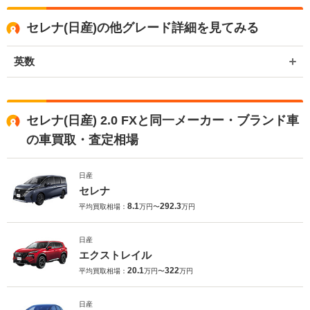
セレナ(日産)の他グレード詳細を見てみる
英数
セレナ(日産) 2.0 FXと同一メーカー・ブランド車
の車買取・査定相場
日産
セレナ
8.1
292.3
平均買取相場：
万円〜
万円
日産
エクストレイル
20.1
322
平均買取相場：
万円〜
万円
日産