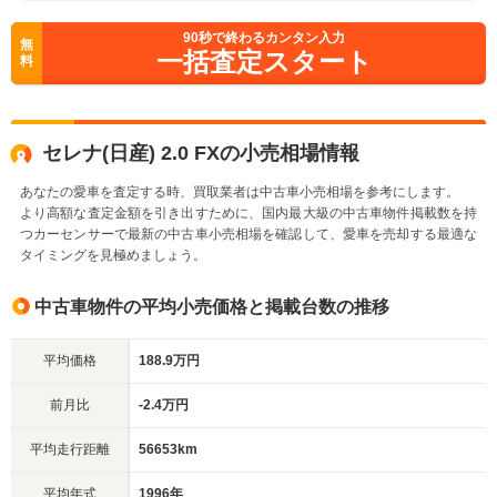
90
秒で終わるカンタン入力
無
一括査定スタート
料
セレナ(日産) 2.0 FXの小売相場情報
あなたの愛車を査定する時、買取業者は中古車小売相場を参考にします。
より高額な査定金額を引き出すために、国内最大級の中古車物件掲載数を持
つカーセンサーで最新の中古車小売相場を確認して、愛車を売却する最適な
タイミングを見極めましょう。
中古車物件の平均小売価格と掲載台数の推移
平均価格
188.9万円
前月比
-2.4万円
平均走行距離
56653km
平均年式
1996年