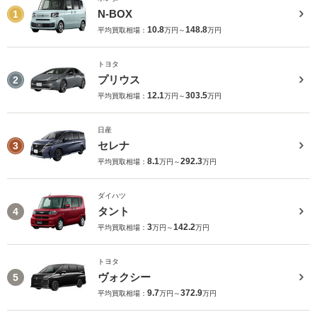
N-BOX
1
10.8
148.8
平均買取相場：
万円～
万円
トヨタ
プリウス
2
12.1
303.5
平均買取相場：
万円～
万円
日産
セレナ
3
8.1
292.3
平均買取相場：
万円～
万円
ダイハツ
タント
4
3
142.2
平均買取相場：
万円～
万円
トヨタ
ヴォクシー
5
9.7
372.9
平均買取相場：
万円～
万円