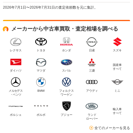
2026年7月1日〜2026年7月31日の査定依頼数を元に集計。
メーカーから中古車買取・査定相場を調べる
レクサス
トヨタ
ホンダ
日産
スズキ
国産車
すべて
ダイハツ
マツダ
スバル
三菱
メルセデス
BMW
フォルクス
アウディ
ミニ
・ベンツ
ワーゲン
輸入車
すべて
ポルシェ
ボルボ
プジョー
ランド
ローバー
全てのメーカーを見る