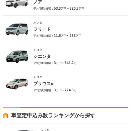
ノア
53.3
320.3
平均買取相場：
万円〜
万円
ホンダ
フリード
11.5
233
平均買取相場：
万円〜
万円
トヨタ
シエンタ
3
641.2
平均買取相場：
万円〜
万円
トヨタ
プリウスα
3
774.3
平均買取相場：
万円〜
万円
車査定申込み数ランキングから探す
ホンダ