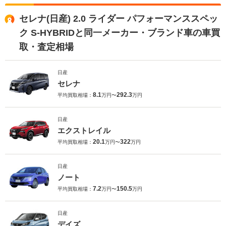
セレナ(日産) 2.0 ライダー パフォーマンススペッ
ク S-HYBRIDと同一メーカー・ブランド車の車買
取・査定相場
日産
セレナ
8.1
292.3
平均買取相場：
万円〜
万円
日産
エクストレイル
20.1
322
平均買取相場：
万円〜
万円
日産
ノート
7.2
150.5
平均買取相場：
万円〜
万円
日産
デイズ