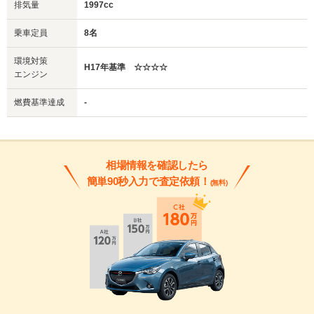
排気量
1997cc
乗車定員
8名
環境対策
H17年基準 ☆☆☆☆
エンジン
燃費基準達成
-
相場情報を確認したら
簡単90秒入力で査定依頼！
(無料)