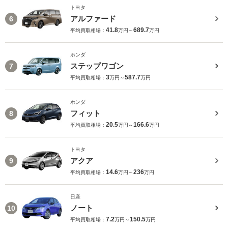
トヨタ
アルファード
6
41.8
689.7
平均買取相場：
万円～
万円
ホンダ
ステップワゴン
7
3
587.7
平均買取相場：
万円～
万円
ホンダ
フィット
8
20.5
166.6
平均買取相場：
万円～
万円
トヨタ
アクア
9
14.6
236
平均買取相場：
万円～
万円
日産
ノート
10
7.2
150.5
平均買取相場：
万円～
万円