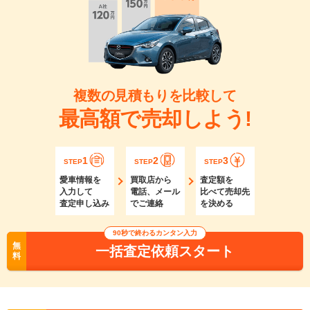
複数の見積もりを比較して
最高額で売却しよう!
1
2
3
STEP
STEP
STEP
愛車情報を
買取店から
査定額を
入力して
電話、メール
比べて売却先
査定申し込み
でご連絡
を決める
90秒で終わるカンタン入力
無
一括査定依頼スタート
料