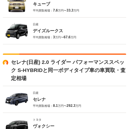
キューブ
7.6
33.3
平均買取相場：
万円〜
万円
日産
デイズルークス
3
67.6
平均買取相場：
万円〜
万円
セレナ(日産) 2.0 ライダー パフォーマンススペッ
ク S-HYBRIDと同一ボディタイプ車の車買取・査
定相場
日産
セレナ
8.1
292.3
平均買取相場：
万円〜
万円
トヨタ
ヴォクシー