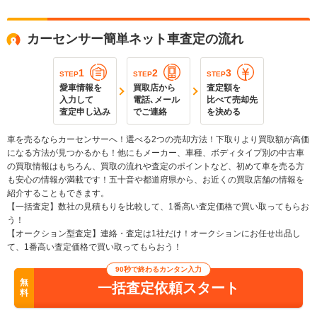
カーセンサー簡単ネット車査定の流れ
1
2
3
STEP
STEP
STEP
愛車情報を
買取店から
査定額を
入力して
電話､メール
比べて売却先
査定申し込み
でご連絡
を決める
車を売るならカーセンサーへ！選べる2つの売却方法！下取りより買取額が高価
になる方法が見つかるかも！他にもメーカー、車種、ボディタイプ別の中古車
の買取情報はもちろん、買取の流れや査定のポイントなど、初めて車を売る方
も安心の情報が満載です！五十音や都道府県から、お近くの買取店舗の情報を
紹介することもできます。
【一括査定】数社の見積もりを比較して、1番高い査定価格で買い取ってもらお
う！
【オークション型査定】連絡・査定は1社だけ！オークションにお任せ出品し
て、1番高い査定価格で買い取ってもらおう！
90秒で終わるカンタン入力
無
一括査定依頼スタート
料