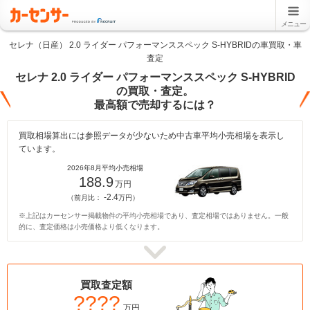
メニュー
セレナ（日産） 2.0 ライダー パフォーマンススペック S-HYBRIDの車買取・車
査定
セレナ 2.0 ライダー パフォーマンススペック S-HYBRID
の買取・査定。
最高額で売却するには？
買取相場算出には参照データが少ないため中古車平均小売相場を表示し
ています。
2026年8月平均小売相場
188.9
万円
-2.4
（前月比：
万円）
※上記はカーセンサー掲載物件の平均小売相場であり、査定相場ではありません。一般
的に、査定価格は小売価格より低くなります。
買取査定額
????
万円