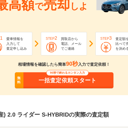
最高額
売却
で
しよ
1
2
3
STEP
STEP
愛車情報を
買取店から
査定額
入力して
電話、メール
比べて
査定申し込み
でご連絡
を決め
90秒
相場情報を確認したら簡単
入力で査定依頼！
90秒で終わるカンタン入力
無
一括査定依頼スタート
料
) 2.0 ライダー S-HYBRIDの実際の査定額