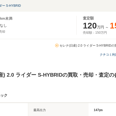
ダー S-HYBRID
査定額
km未満
120
1
なし
万円
～
月売却
売却額：
150万円
セレナ(日産) 2.0 ライダー S-HYBRI
クチコミ利
産) 2.0 ライダー S-HYBRIDの買取・売却・査定
ペック
最高出力
147ps