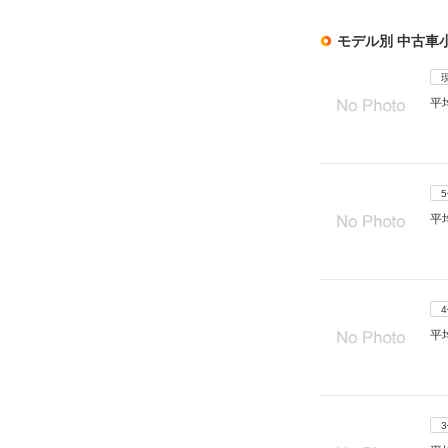
モデル別 中古車
平
平
平