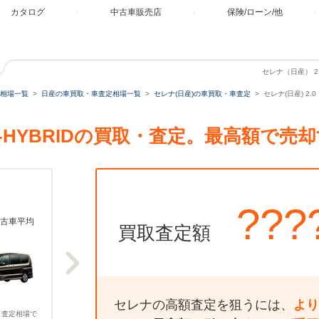
カタログ
中古車販売店
保険/ローン/他
セレナ（日産） 2.
相場一覧
日産の車買取・車査定相場一覧
セレナ(日産)の車買取・車査定
セレナ(日産) 2.
 S-HYBRIDの買取・査定。最高額で
???
古車平均
買取査定額
セレナの高額査定を狙うには、
より
、査定相場で