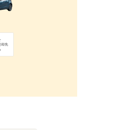
を
売却先
る