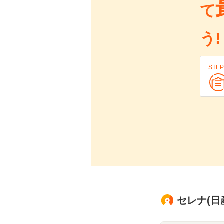
て
う!
STEP
セレナ(日産