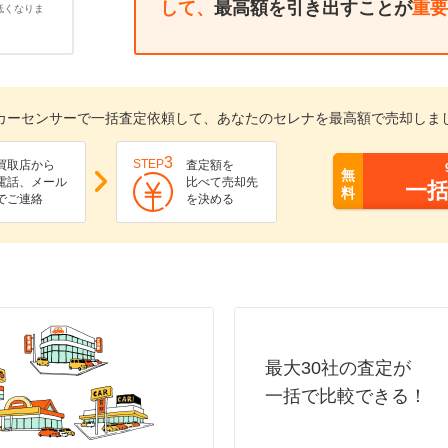
して、
最高額を引き出すことが
重要
低くなりま
カーセンサーで一括査定依頼して、あなたのセレナを最高額で売却しま
3
STEP
買取店から
査定額を
無
電話、メール
比べて売却先
一
料
でご連絡
を決める
最大30社の査定が
一括で比較できる！