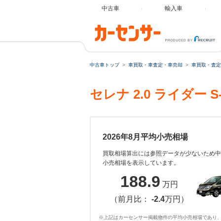
中古車
輸入車
中古車トップ
車買取・車査定・車売却
車買取・査定
セレナ 2.0 ライダー
2026年8月平均小売相場
買取相場算出には参照データが少ないため中
小売相場を表示しています。
188.9
万円
（前月比：
-2.4
万円）
※上記はカーセンサー掲載物件の平均小売相場であり