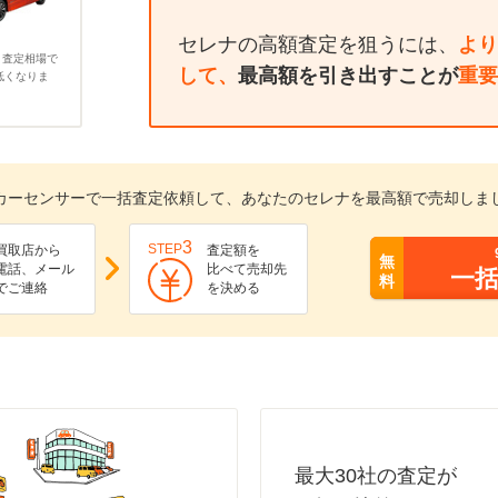
セレナの高額査定を狙うには、
より
、査定相場で
して、
最高額を引き出すことが
重要
低くなりま
カーセンサーで一括査定依頼して、あなたのセレナを最高額で売却しま
3
STEP
買取店から
査定額を
無
電話、メール
比べて売却先
一
料
でご連絡
を決める
最大30社の査定が