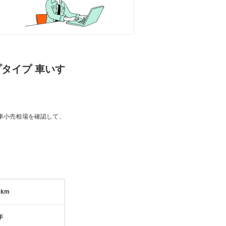
プタイプ 車いす
車小売相場を確認して、
3km
年