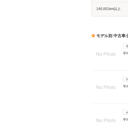
140,001km以上
モデル別 中古車
平
平
平