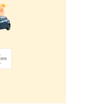
を
売却先
る