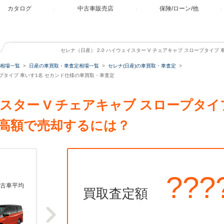
カタログ
中古車販売店
保険/ローン/他
セレナ（日産） 2.0 ハイウェイスター V チェアキャブ スロープタイプ
相場一覧
日産の車買取・車査定相場一覧
セレナ(日産)の車買取・車査定
ロープタイプ 車いす1名 セカンド仕様の車買取・車査定
イスター V チェアキャブ スロープタイ
高額で売却するには？
???
古車平均
買取査定額