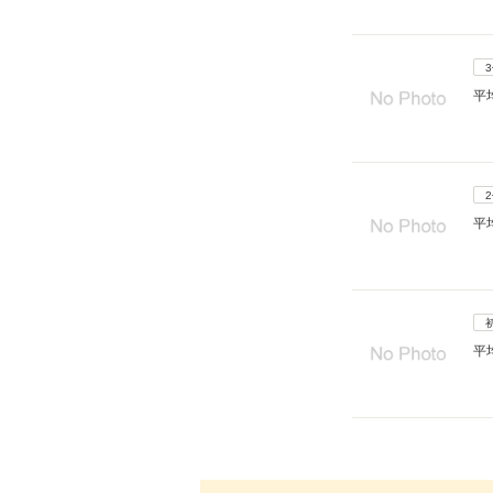
平
平
平