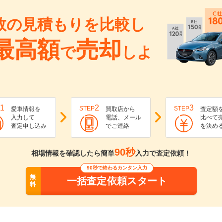
数の見積もりを比較し
最高額
売却
で
しよ
1
2
3
STEP
STEP
愛車情報を
買取店から
査定額
入力して
電話、メール
比べて
査定申し込み
でご連絡
を決め
90秒
相場情報を確認したら簡単
入力で査定依頼！
90秒で終わるカンタン入力
無
一括査定依頼スタート
料