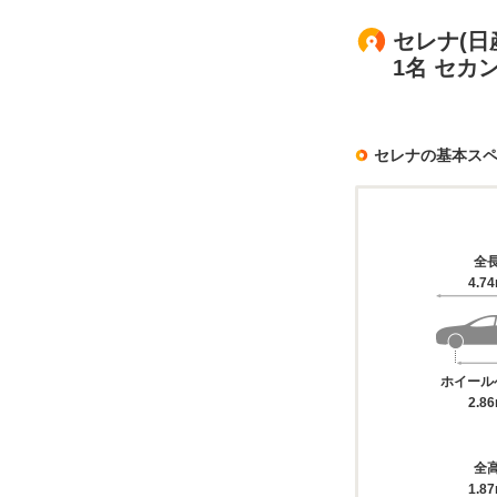
セレナ(日
1名 セ
セレナの基本ス
全
4.7
ホイール
2.8
全
1.8