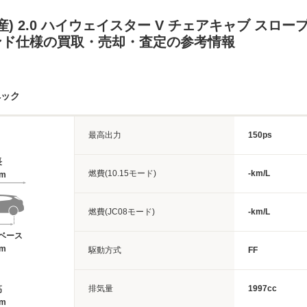
産) 2.0 ハイウェイスター V チェアキャブ スロー
カンド仕様の買取・売却・査定の参考情報
ペック
最高出力
150ps
長
燃費(10.15モード)
-km/L
4m
燃費(JC08モード)
-km/L
ベース
6m
駆動方式
FF
排気量
1997cc
高
7m