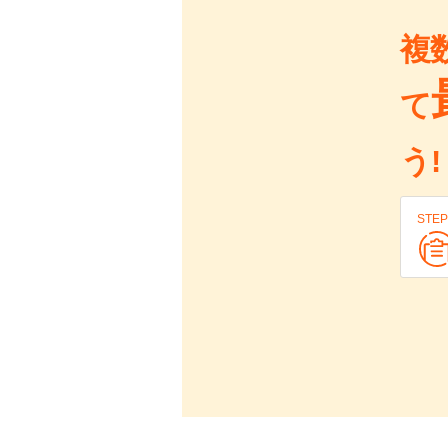
複
て
う!
STEP