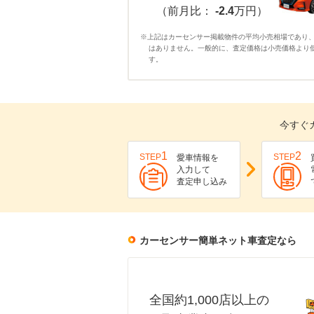
（前月比：
-2.4
万円）
※上記はカーセンサー掲載物件の平均小売相場であり
はありません。一般的に、査定価格は小売価格より
す。
今すぐ
1
2
STEP
STEP
愛車情報を
入力して
査定申し込み
カーセンサー簡単ネット車査定なら
全国約1,000店以上の