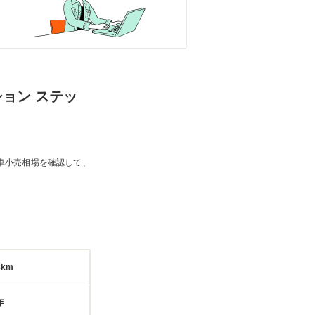
ション ステッ
車小売相場を確認して、
3km
年