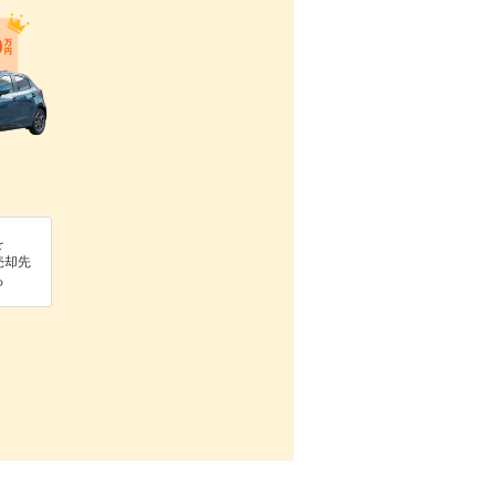
を
売却先
る