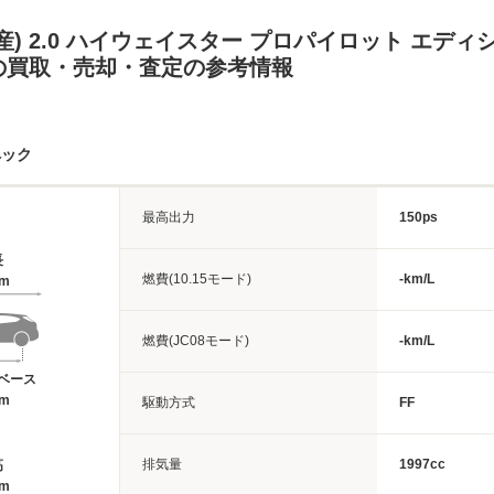
産) 2.0 ハイウェイスター プロパイロット エディ
の買取・売却・査定の参考情報
ペック
最高出力
150ps
長
燃費(10.15モード)
-km/L
7m
燃費(JC08モード)
-km/L
ベース
6m
駆動方式
FF
排気量
1997cc
高
7m