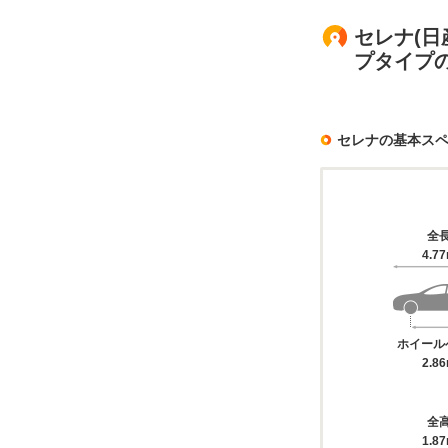
セレナ(日
プタイプ
セレナの基本ス
全
4.7
ホイール
2.8
全
1.8