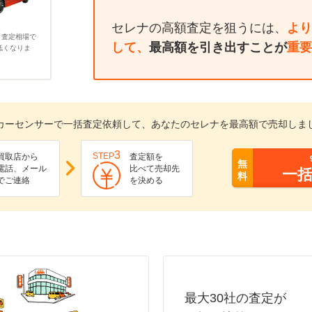
セレナの高額査定を狙うには、
より
、査定相場で
して、
最高額を引き出すことが
重要
低くなりま
カーセンサーで一括査定依頼して、あなたのセレナを最高額で売却しま
3
STEP
買取店から
査定額を
無
電話、メール
比べて売却先
一
料
でご連絡
を決める
最大30社の査定が