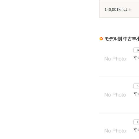
140,001km以上
モデル別 中古車
平
平
平