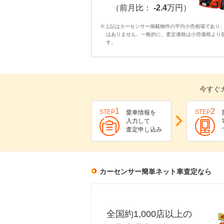
（前月比：
-2.4
万円）
※上記はカーセンサー掲載物件の平均小売相場であり
はありません。一般的に、査定価格は小売価格より
す。
今すぐ
1
2
STEP
STEP
愛車情報を
入力して
査定申し込み
カーセンサー簡単ネット車査定なら
全国約1,000店以上の