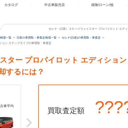
カタログ
中古車販売店
保険/ローン/他
セレナ（日産） 2.0 ハイウェイスター プロパイロット エ
相場一覧
日産の車買取・車査定相場一覧
セレナ(日産)の車買取・車査定
ディション ステップタイプの車買取・車査定
ェイスター プロパイロット エディショ
却するには？
???
古車平均
買取査定額