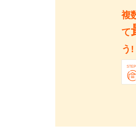
複
て
う!
STEP