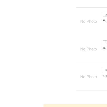
平
平
平