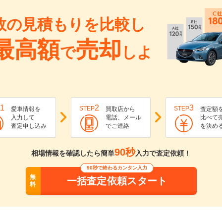
数の見積もりを比較し
最高額
売却
で
しよ
1
2
3
STEP
STEP
愛車情報を
買取店から
査定額
入力して
電話、メール
比べて
査定申し込み
でご連絡
を決め
90秒
相場情報を確認したら簡単
入力で査定依頼！
90秒で終わるカンタン入力
無
一括査定依頼スタート
料